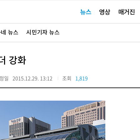
주
뉴스
영상
매거진
요
서
비
스
바
네 뉴스
시민기자 뉴스
로
가
기"
더 강화
정일
2015.12.29. 13:12
조회
1,819