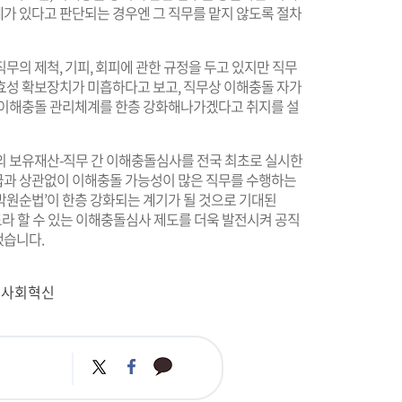
가 있다고 판단되는 경우엔 그 직무를 맡지 않도록 절차
무의 제척, 기피, 회피에 관한 규정을 두고 있지만 직무
효성 확보장치가 미흡하다고 보고, 직무상 이해충돌 자가
 이해충돌 관리체계를 한층 강화해나가겠다고 취지를 설
 보유재산-직무 간 이해충돌심사를 전국 최초로 실시한
직급과 상관없이 이해충돌 가능성이 많은 직무를 수행하는
박원순법’이 한층 강화되는 계기가 될 것으로 기대된
라 할 수 있는 이해충돌심사 제도를 더욱 발전시켜 공직
했습니다.
직사회혁신
카
트
페
카
위
이
오
터
스