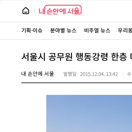
본
페
문
이
뉴
바
지
스
로
상
룸
가
단
뉴
기
으
스
로
기획·이슈
분야별 뉴스
비주얼 뉴스
우리동
주
이
요
동
서
비
스
서울시 공무원 행동강령 한층 
바
로
가
기
내 손안에 서울
발행일
2015.12.04. 13:42
수