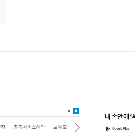
내
손
안
에
'서
광장
공공서비스예약
보육포털
일자리포털
문화포털
G
울'을
o