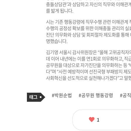
충돌상담관’과 상담하고 자신의 직무와 이해관계
를 밟게 됩니다.
시는 기존 행동강령에 직무수행 관련 이해관계 직
수행의 공정성 확보를 위한 이해충돌 관리의 실
진단 의무화와 상담 및 회피절차 제도화를 통해
명했습니다.
김기영 서울시 감사위원장은 “올해 고위공직자의
데 이어 내년에는 이를 연1회로 의무화하고, 
공무원을 대상으로 자가진단을 의무화하는 등 ‘
다”며 “사전 예방적이며 선진국형 부패방지 제도
사회혁신을 선도적으로 실천해나가겠다”고 말
기
태
#박원순법
#공무원 행동강령
#공
사
그
관
련
태
그
좋
1
아
요