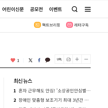
어린이신문
공모전
이벤트
검
메
색
뉴
창
전
열
체
팩트브리핑
레터구독
기
보
기
카
좋
트
페
1
페
인
글
글
카
위
이
아
이
쇄
자
자
오
터
스
요
지
하
크
크
톡
북
U
기
기
기
R
새
크
작
L
창
게
게
최신 뉴스
복
열
변
변
사
림
경
경
하
하
1
혼자 근무해도 안심! '소상공인안심벨' 신청하세요
기
기
2
장애인 맞춤형 보조기기 최대 3년간 무상 대여…삶의 질 높인다