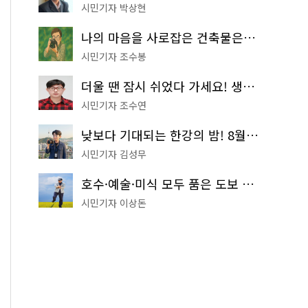
시민기자 박상현
나의 마음을 사로잡은 건축물은? '서울시 건축상' 수상작 공개!
시민기자 조수봉
더울 땐 잠시 쉬었다 가세요! 생수 냉장고부터 해피소·무더위쉼터까지
시민기자 조수연
낮보다 기대되는 한강의 밤! 8월 한정 무료 '한강 밤핑' 예약은?
시민기자 김성무
호수·예술·미식 모두 품은 도보 코스! 서울식물원~LG아트센터~마곡테라스거리
시민기자 이상돈