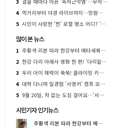
3
걸을 때마다 아픈 '족저근막염'…무작정 참지 말고 '이것' 해보세요!
4
먹거리부터 야경 라이브까지…망원한강공원 알짜 코스
5
시민이 사랑한 '찐' 로컬 명소 어디? '서울에디션25' 추천 코스
많이 본 뉴스
1
주황색 리본 따라 한강부터 메타세쿼이아 숲길까지…서울둘레길 15코스
2
한강 다리 아래서 영화 한 편! '다리밑 영화관' 무료 상영
3
우리 아이 체력이 쑥쑥! 클라이밍 키즈카페·어린이 체력장
4
대학 다니며 일경험 '서영커' 캠프 모집…전액 무료
5
9월 20일, 차 없는 도심 걸어요…'서울 걷자 페스티벌' 선착순 5천명
시민기자 인기뉴스
주황색 리본 따라 한강부터 메타세쿼이아 숲길까지…서울둘레길 15코스