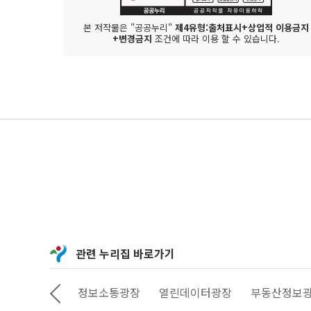
본 저작물은 "공공누리"
제4유형:출처표시+상업적 이용금지
+변경금지
조건에 따라 이용 할 수 있습니다.
관련 누리집 바로가기
상상대로 서울
정보소통광장
열린데이터광장
부동산정보