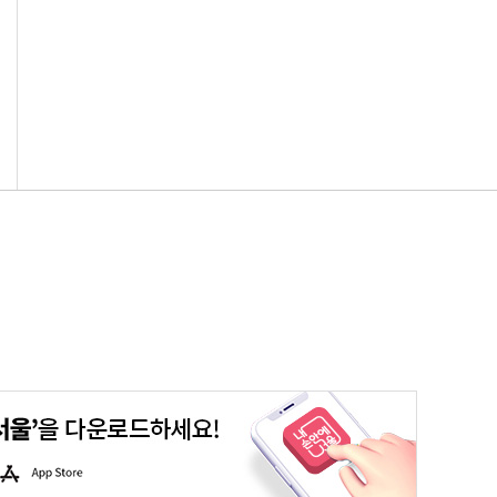
평생학습포털
청년포털
대기환경정보
에코마일리지
A
p