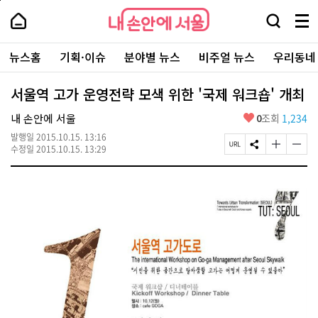
본
페
내
문
이
내
손
검
메
바
지
손
안
색
뉴
로
상
안
주
에
창
전
가
단
에
뉴스홈
기획·이슈
분야별 뉴스
비주얼 뉴스
우리동네
요
서
열
체
기
으
서
서
울
기
보
로
울
비
기
이
-
서울역 고가 운영전략 모색 위한 '국제 워크숍' 개최
스
동
서
바
울
좋
내 손안에 서울
0
조회
1,234
로
시
아
가
대
발행일
2015.10.15. 13:16
요
기
페
S
글
글
표
수정일
2015.10.15. 13:29
이
N
자
자
소
지
S
크
크
통
U
공
기
기
포
R
유
크
작
털
L
하
게
게
복
기
변
변
사
경
경
하
하
기
기