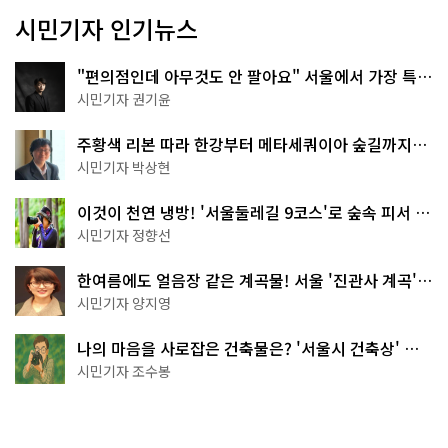
시민기자 인기뉴스
"편의점인데 아무것도 안 팔아요" 서울에서 가장 특별
한 편의점의 정체
시민기자 권기윤
주황색 리본 따라 한강부터 메타세쿼이아 숲길까지…
서울둘레길 15코스
시민기자 박상현
이것이 천연 냉방! '서울둘레길 9코스'로 숲속 피서 떠
나볼까
시민기자 정향선
한여름에도 얼음장 같은 계곡물! 서울 '진관사 계곡'이
천국이네~
시민기자 양지영
나의 마음을 사로잡은 건축물은? '서울시 건축상' 수
상작 공개!
시민기자 조수봉