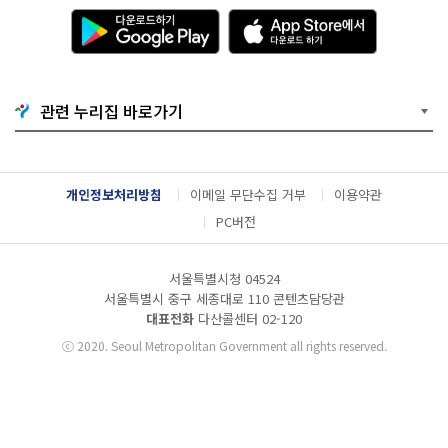
다
A
운
p
로
p
드
S
하
t
기
o
관련 누리집 바로가기
G
r
o
e
o
에
g
서
l
다
개인정보처리방침
이메일 무단수집 거부
이용약관
e
운
P
로
PC버전
l
드
a
하
y
기
서울특별시청 04524
서울특별시 중구 세종대로 110 콘텐츠담당관
대표전화
다산콜센터
02-120
ⓒ
2020. Seoul Metropolitan Government all rights reserved.