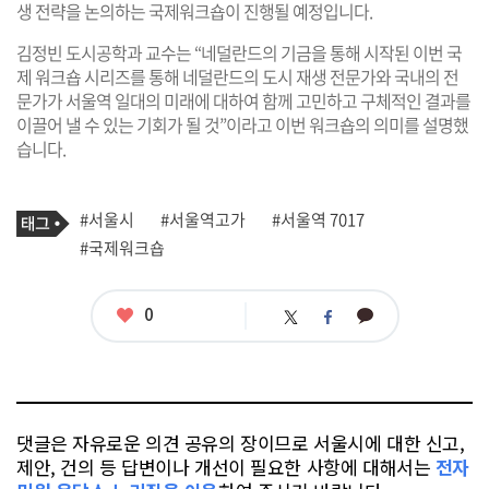
생 전략을 논의하는 국제워크숍이 진행될 예정입니다.
김정빈 도시공학과 교수는 “네덜란드의 기금을 통해 시작된 이번 국
제 워크숍 시리즈를 통해 네덜란드의 도시 재생 전문가와 국내의 전
문가가 서울역 일대의 미래에 대하여 함께 고민하고 구체적인 결과를
이끌어 낼 수 있는 기회가 될 것”이라고 이번 워크숍의 의미를 설명했
습니다.
기
태
#서울시
#서울역고가
#서울역 7017
사
그
관
#국제워크숍
련
태
그
좋
0
카
트
페
아
카
위
이
요
오
터
스
톡
북
댓글은 자유로운 의견 공유의 장이므로 서울시에 대한 신고,
제안, 건의 등 답변이나 개선이 필요한 사항에 대해서는
전자