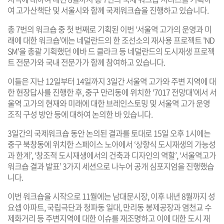
여 고가산책단 및 서울시와 함께 국제워크숍을 진행하고 있습니다.
총 7번의 워크숍 중 첫 번째로 기획된 이번 ‘서울역 고가의 운영과 미
래에 대한 워크숍’에는 네덜란드의 한 조선소의 재사용 프로젝트 'ND
SM'을 총괄 기획했던 에바 드 클라크 등 네덜란드의 도시재생 프로젝
트 전문가와 국내 전문가가 함께 참여하고 있습니다.
이들은 지난 12일부터 14일까지 3일간 서울역 고가와 주변 지역에 대
한 현장답사를 진행한 후, 중구 만리동에 위치한 ‘7017 전망대’에서 서
울역 고가의 현재와 미래에 대한 브레인스토밍 및 서울역 고가 운영
조직 구성 방안 등에 대하여 논의한 바 있습니다.
3일간의 국제워크숍 동안 논의된 결과를 토대로 15일 오후 1시에는
중구 북창동에 위치한 스페이스 노아에서 ‘상향식 도시재생의 가능성
과 한계’, ‘창조적 도시재생에서의 건축과 디자인의 역할’, ‘서울역고가
워크숍 결과 발표’ 3가지 세션으로 나누어 공개 심포지엄을 진행했습
니다.
이번 워크숍을 시작으로 11월에는 남대문시장, 이후 내년 8월까지 성
요셉 아파트, 국립극단과 청파동 일대, 만리동 봉제공장과 염천교 수
제화거리 등 주변지역에 대한 이슈를 재조명하고 이에 대한 도시 재