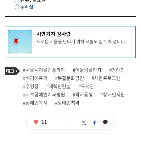
○
누리집
기
시민기자 강사랑
사
새로운 서울을 만나기 위해 오늘도 길 위에 섭니다.
작
성
자
프
로
기
필
태
#서울시어울림플라자
#어울림플라자
#장애인
사
그
관
#배리어프리
#복합문화공간
#체험프로그램
련
#수영장
#체력단련실
#도서관
태
그
#서부장애인치과병원
#약자동행
#장애인지원
#장애인복지
#장애인치과
좋
11
카
트
페
아
카
위
이
요
오
터
스
톡
북