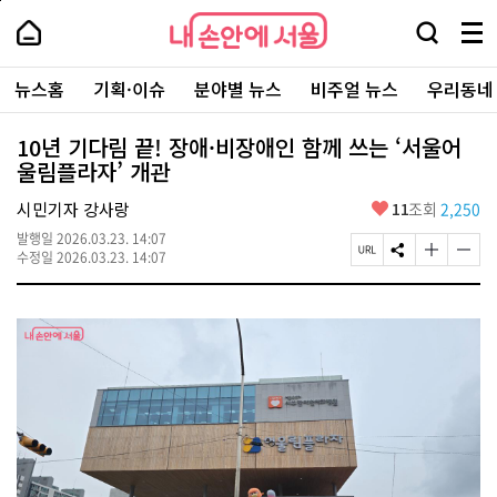
본
페
내
문
이
내
손
검
메
바
지
손
안
색
뉴
로
상
안
주
에
창
전
가
단
에
뉴스홈
기획·이슈
분야별 뉴스
비주얼 뉴스
우리동네
요
서
열
체
기
으
서
서
울
기
보
로
울
비
기
이
-
10년 기다림 끝! 장애·비장애인 함께 쓰는 ‘서울어
스
동
서
울림플라자’ 개관
바
울
로
시
가
좋
시민기자 강사랑
11
조회
2,250
대
기
아
표
발행일
2026.03.23. 14:07
요
소
페
S
글
글
수정일
2026.03.23. 14:07
통
이
N
자
자
포
지
S
크
크
털
U
공
기
기
R
유
크
작
L
하
게
게
복
기
변
변
사
경
경
하
하
기
기