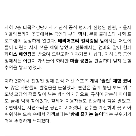
지하 2층 다목적강당에서 개관식 공식 행사가 진행된 한편, 서울시
어울림플라자 곳곳에서는 공연과 부대 행사, 문화 클래스와 체험 프
로그램이 풍성하게 열렸다.
배리어프리 컬러링월
앞에서는 어린이
들이 나란히 서서 색을 채워 넣었고, 한쪽에서는 엄마와 딸이 함께
페이스 페인팅
을 받으며 도란도란 이야기를 나눴다. 지하 1층 공연
장에서는 어린이 가족들이 화려한
마술 공연
을 관람하며 잊지 못할
추억을 쌓고 있었다.
지하 2층에서 진행된
장애 인식 개선 스포츠 게임
‘슐런’ 체험 코너
도 많은 사람들의 발걸음을 붙잡았다. 슐런은 길게 놓인 보드 위로
도넛 모양의 퍽을 밀어 넣는 방식의 게임으로, 규칙이 단순해 아이들
도 금세 익혀 참여했다. 휠체어 이용자들도 집중해서 퍽을 밀었고,
주변에서는 자연스러운 응원이 이어졌다. 점수를 계산하며 웃고 아
쉬워하는 모습 속에서 경쟁보다는
‘함께 즐기는 놀이’
라는 분위기가
더욱 뚜렷하게 느껴졌다.