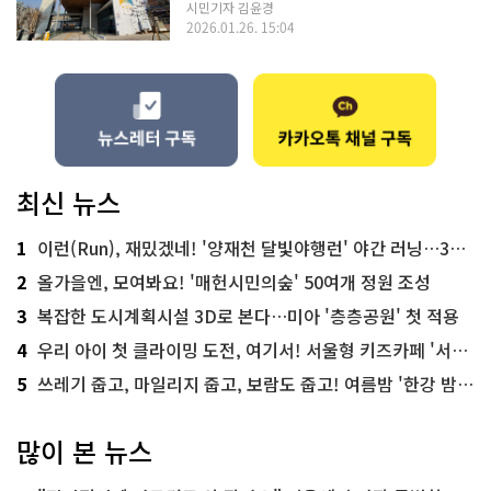
시민기자 김윤경
2026.01.26. 15:04
최신 뉴스
1
이런(Run), 재밌겠네! '양재천 달빛야행런' 야간 러닝…300명 모집
2
올가을엔, 모여봐요! '매헌시민의숲' 50여개 정원 조성
3
복잡한 도시계획시설 3D로 본다…미아 '층층공원' 첫 적용
4
우리 아이 첫 클라이밍 도전, 여기서! 서울형 키즈카페 '서울가족플라자점'
5
쓰레기 줍고, 마일리지 줍고, 보람도 줍고! 여름밤 '한강 밤마실 줍깅'
많이 본 뉴스