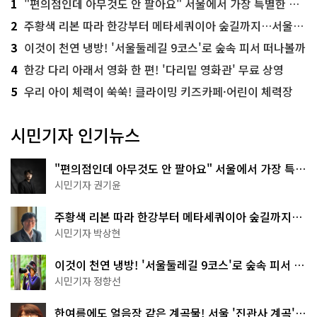
1
"편의점인데 아무것도 안 팔아요" 서울에서 가장 특별한 편의점의 정체
2
주황색 리본 따라 한강부터 메타세쿼이아 숲길까지…서울둘레길 15코스
3
이것이 천연 냉방! '서울둘레길 9코스'로 숲속 피서 떠나볼까
4
한강 다리 아래서 영화 한 편! '다리밑 영화관' 무료 상영
5
우리 아이 체력이 쑥쑥! 클라이밍 키즈카페·어린이 체력장
시민기자 인기뉴스
"편의점인데 아무것도 안 팔아요" 서울에서 가장 특별
한 편의점의 정체
시민기자 권기윤
주황색 리본 따라 한강부터 메타세쿼이아 숲길까지…
서울둘레길 15코스
시민기자 박상현
이것이 천연 냉방! '서울둘레길 9코스'로 숲속 피서 떠
나볼까
시민기자 정향선
한여름에도 얼음장 같은 계곡물! 서울 '진관사 계곡'이