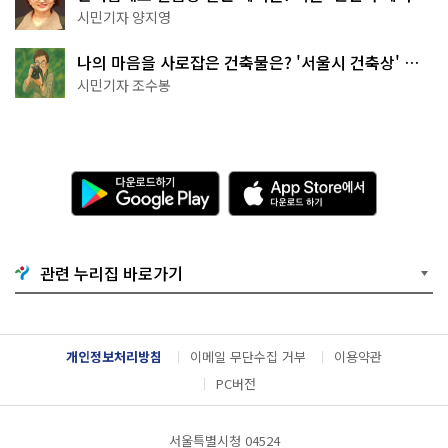
천국이네~
시민기자 양지영
나의 마음을 사로잡은 건축물은? '서울시 건축상' 수
상작 공개!
시민기자 조수봉
다
A
운
p
로
p
드
S
하
t
기
o
관련 누리집 바로가기
G
r
o
e
o
에
g
서
l
다
개인정보처리방침
이메일 무단수집 거부
이용약관
e
운
P
로
PC버전
l
드
a
하
y
기
서울특별시청 04524