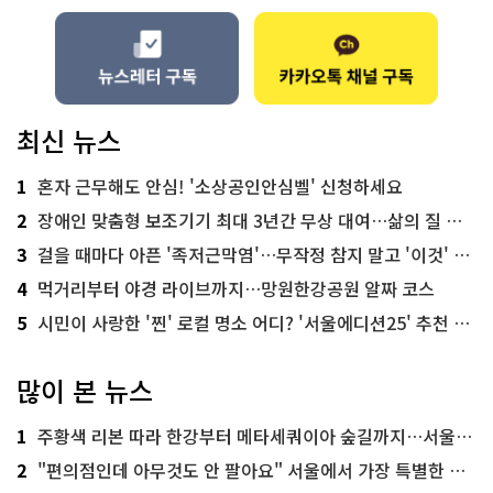
최신 뉴스
1
혼자 근무해도 안심! '소상공인안심벨' 신청하세요
2
장애인 맞춤형 보조기기 최대 3년간 무상 대여…삶의 질 높인다
3
걸을 때마다 아픈 '족저근막염'…무작정 참지 말고 '이것' 해보세요!
4
먹거리부터 야경 라이브까지…망원한강공원 알짜 코스
5
시민이 사랑한 '찐' 로컬 명소 어디? '서울에디션25' 추천 코스
많이 본 뉴스
1
주황색 리본 따라 한강부터 메타세쿼이아 숲길까지…서울둘레길 15코스
2
"편의점인데 아무것도 안 팔아요" 서울에서 가장 특별한 편의점의 정체