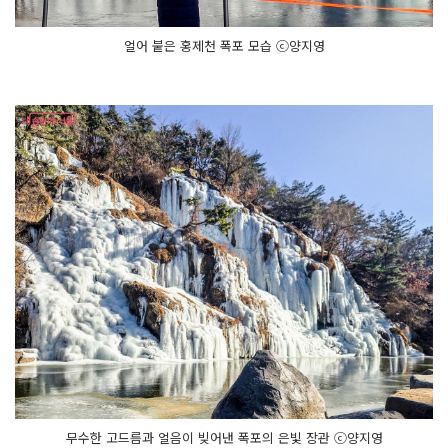
얼어 붙은 홍제천 폭포 모습 ⓒ양지영
무수한 고드름과 얼음이 빚어낸 폭포의 은빛 장관 ⓒ양지영