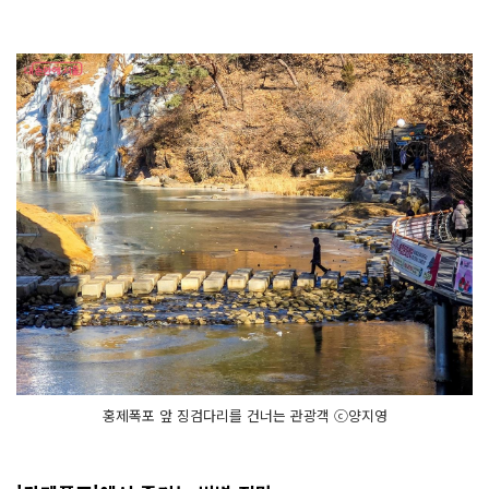
홍제폭포 앞 징검다리를 건너는 관광객 ⓒ양지영