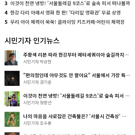
3
이것이 천연 냉방! '서울둘레길 9코스'로 숲속 피서 떠나볼까
4
한강 다리 아래서 영화 한 편! '다리밑 영화관' 무료 상영
5
우리 아이 체력이 쑥쑥! 클라이밍 키즈카페·어린이 체력장
시민기자 인기뉴스
주황색 리본 따라 한강부터 메타세쿼이아 숲길까지…
서울둘레길 15코스
시민기자 박상현
"편의점인데 아무것도 안 팔아요" 서울에서 가장 특별
한 편의점의 정체
시민기자 권기윤
이것이 천연 냉방! '서울둘레길 9코스'로 숲속 피서 떠
나볼까
시민기자 정향선
나의 마음을 사로잡은 건축물은? '서울시 건축상' 수
상작 공개!
시민기자 조수봉