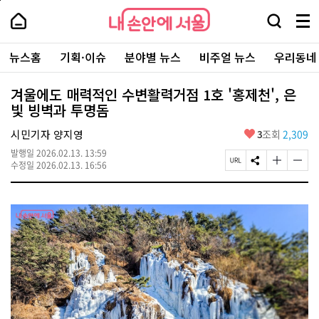
본
페
내
문
이
내
손
검
메
바
지
손
안
색
뉴
로
상
안
주
에
창
전
가
단
에
뉴스홈
기획·이슈
분야별 뉴스
비주얼 뉴스
우리동네
요
서
열
체
기
으
서
서
울
기
보
로
울
비
기
이
-
겨울에도 매력적인 수변활력거점 1호 '홍제천', 은
스
동
서
빛 빙벽과 투명돔
바
울
로
시
가
좋
시민기자 양지영
3
조회
2,309
대
기
아
표
발행일
2026.02.13. 13:59
요
소
페
S
글
글
수정일
2026.02.13. 16:56
통
이
N
자
자
포
지
S
크
크
털
U
공
기
기
R
유
크
작
L
하
게
게
복
기
변
변
사
경
경
하
하
기
기