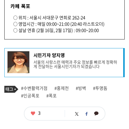
카페 폭포
○ 위치 : 서울시 서대문구 연희로 262-24
○ 영업시간 : 매일 09:00~21:00 (20:40 라스트오더)
○ 설날 연휴 (2월 16일, 2월 17일) : 09:00~20:00
기
시민기자 양지영
사
서울의 사랑스런 매력과 주요 정보를 빠르게 정확하
작
게 전달하는 서울시민기자가 되겠습니다
성
자
프
로
기
필
태
#수변활력거점
#홍제천
#빙벽
#투명돔
사
그
관
#인공폭포
#폭포
련
태
그
좋
3
카
트
페
아
카
위
이
요
오
터
스
톡
북