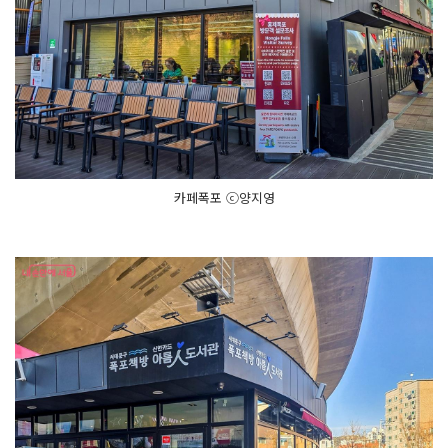
카페폭포 ⓒ양지영