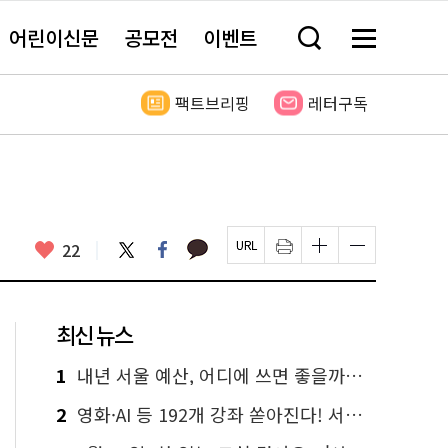
어린이신문
공모전
이벤트
검
메
색
뉴
창
전
열
체
팩트브리핑
레터구독
기
보
기
카
좋
트
페
22
페
인
글
글
카
위
이
아
이
쇄
자
자
오
터
스
요
지
하
크
크
톡
북
U
기
기
기
R
새
크
작
L
창
게
게
최신 뉴스
복
열
변
변
사
림
경
경
하
하
1
내년 서울 예산, 어디에 쓰면 좋을까요? 온라인 투표
기
기
2
영화·AI 등 192개 강좌 쏟아진다! 서울시민대학 선착순 신청