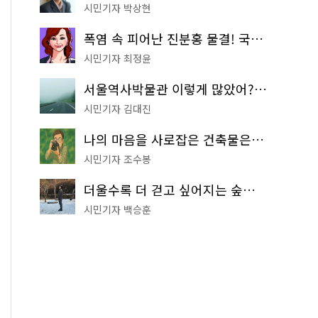
시민기자 박상현
폭염 속 피어난 진분홍 물결! 국립중앙박물관 배롱나무 명소
시민기자 최정윤
서울역사박물관 이렇게 많았어? 주말마다 한 곳씩 떠나는 역사 산책
시민기자 김대진
나의 마음을 사로잡은 건축물은? '서울시 건축상' 수상작 공개!
시민기자 조수봉
더울수록 더 걷고 싶어지는 숲길! 서울둘레길 '아차산 코스'
시민기자 백승훈