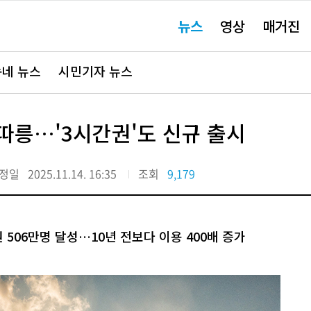
주
뉴스
영상
매거진
요
서
비
스
바
네 뉴스
시민기자 뉴스
로
가
기"
탔따릉…'3시간권'도 신규 출시
정일
2025.11.14. 16:35
조회
9,179
 506만명 달성…10년 전보다 이용 400배 증가