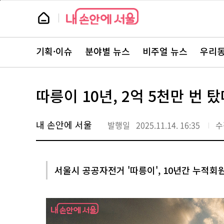
본
페
문
이
뉴
바
지
스
로
상
룸
가
단
뉴
기
으
스
로
기획·이슈
분야별 뉴스
비주얼 뉴스
우리동
주
이
요
동
서
비
스
따릉이 10년, 2억 5천만 번 
바
로
가
기
내 손안에 서울
발행일
2025.11.14. 16:35
수
서울시 공공자전거 '따릉이', 10년간 누적회원