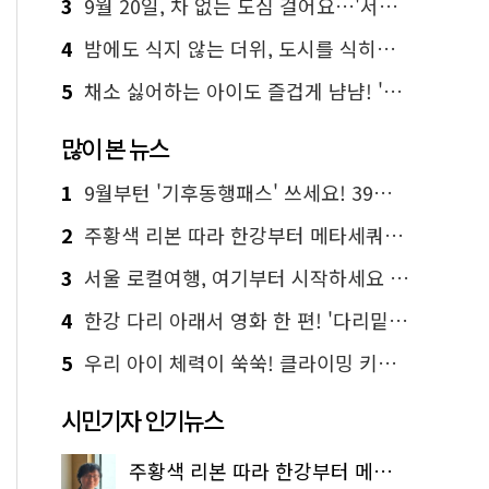
3
9월 20일, 차 없는 도심 걸어요…'서울 걷자 페스티벌' 선착순 5천명
4
밤에도 식지 않는 더위, 도시를 식히는 시원한 해법은?
5
채소 싫어하는 아이도 즐겁게 냠냠! '찾아가는 서울시 식생활 교육' 현장
많이 본 뉴스
1
9월부턴 '기후동행패스' 쓰세요! 39세까지 청년 혜택
2
주황색 리본 따라 한강부터 메타세쿼이아 숲길까지…서울둘레길 15코스
3
서울 로컬여행, 여기부터 시작하세요 '서울에디션25'
4
한강 다리 아래서 영화 한 편! '다리밑 영화관' 무료 상영
5
우리 아이 체력이 쑥쑥! 클라이밍 키즈카페·어린이 체력장
시민기자 인기뉴스
주황색 리본 따라 한강부터 메타세쿼이아 숲길까지…서울둘레길 15코스