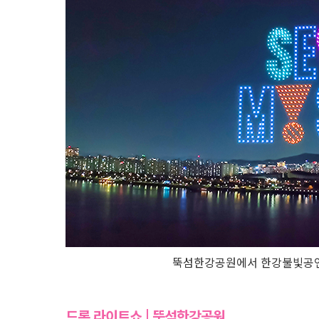
뚝섬한강공원에서 한강불빛공연 드
드론 라이트쇼 | 뚝섬한강공원