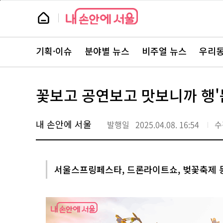
본
페
문
이
뉴
바
지
스
로
상
룸
가
단
뉴
기
으
스
로
기획·이슈
분야별 뉴스
비주얼 뉴스
우리동
주
이
요
동
서
비
스
꽃보고 공연보고 맛보니까 행
바
로
가
기
내 손안에 서울
발행일
2025.04.08. 16:54
수
서울스프링페스타, 드론라이트쇼, 벚꽃축제 