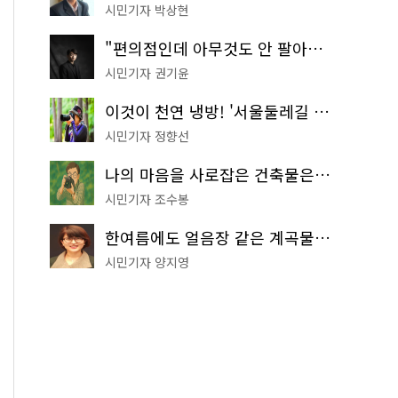
시민기자 박상현
"편의점인데 아무것도 안 팔아요" 서울에서 가장 특별한 편의점의 정체
시민기자 권기윤
이것이 천연 냉방! '서울둘레길 9코스'로 숲속 피서 떠나볼까
시민기자 정향선
나의 마음을 사로잡은 건축물은? '서울시 건축상' 수상작 공개!
시민기자 조수봉
한여름에도 얼음장 같은 계곡물! 서울 '진관사 계곡'이 천국이네~
시민기자 양지영