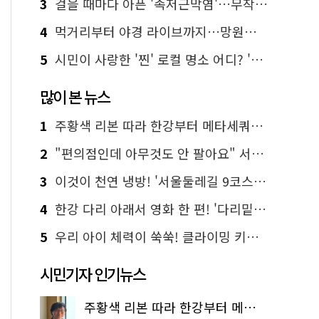
3
걸을 때마다 아픈 '족저근막염'…무작정 참지 말고 '이것' 해보세요!
4
먹거리부터 야경 라이브까지…망원한강공원 알짜 코스
5
시민이 사랑한 '찐' 로컬 명소 어디? '서울에디션25' 추천 코스
많이 본 뉴스
1
주황색 리본 따라 한강부터 메타세쿼이아 숲길까지…서울둘레길 15코스
2
"편의점인데 아무것도 안 팔아요" 서울에서 가장 특별한 편의점의 정체
3
이것이 천연 냉방! '서울둘레길 9코스'로 숲속 피서 떠나볼까
4
한강 다리 아래서 영화 한 편! '다리밑 영화관' 무료 상영
5
우리 아이 체력이 쑥쑥! 클라이밍 키즈카페·어린이 체력장
시민기자 인기뉴스
주황색 리본 따라 한강부터 메타세쿼이아 숲길까지…서울둘레길 15코스