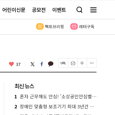
어린이신문
공모전
이벤트
검
메
색
뉴
창
전
열
체
팩트브리핑
레터구독
기
보
기
카
좋
트
페
37
페
인
글
글
카
위
이
아
이
쇄
자
자
오
터
스
요
지
하
크
크
톡
북
U
기
기
기
R
새
크
작
L
창
게
게
최신 뉴스
복
열
변
변
사
림
경
경
하
하
1
혼자 근무해도 안심! '소상공인안심벨' 신청하세요
기
기
2
장애인 맞춤형 보조기기 최대 3년간 무상 대여…삶의 질 높인다