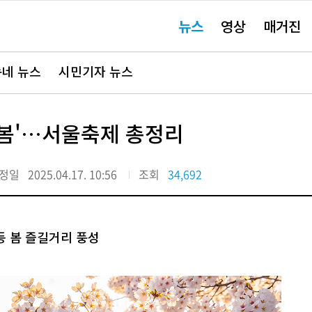
주
뉴스
영상
매거진
요
서
비
스
바
네 뉴스
시민기자 뉴스
로
가
기"
'봄'…서울축제 총정리
정일
2025.04.17. 10:56
조회
34,692
등 봄 즐길거리 풍성