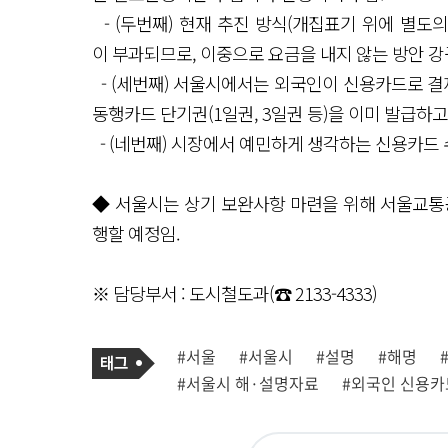
- (두번째) 현재 추진 방식(개집표기 위에 별도
이 부과되므로, 이중으로 요금을 내지 않는 방안 강
- (세번째) 서울시에서는 외국인이 신용카드로 결
동행카드 단기권(1일권, 3일권 등)을 이미 발급하고
- (네번째) 시장에서 예민하게 생각하는 신용카드 
◆ 서울시는 상기 보완사항 마련을 위해 서울교통
행할 예정임.
※ 담당부서 : 도시철도과(☎ 2133-4333)
기
태
#서울
#서울시
#설명
#해명
사
그
관
#서울시 해·설명자료
#외국인 신용카
련
태
그