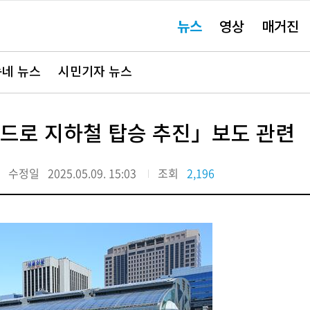
주
뉴스
영상
매거진
요
서
비
스
바
네 뉴스
시민기자 뉴스
로
가
기"
카드로 지하철 탑승 추진」보도 관련
수정일
2025.05.09. 15:03
조회
2,196