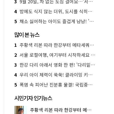
3
9월 20일, 차 없는 도심 걸어요…'서울 걷자 페스티벌' 선착순 5천명
4
밤에도 식지 않는 더위, 도시를 식히는 시원한 해법은?
5
채소 싫어하는 아이도 즐겁게 냠냠! '찾아가는 서울시 식생활 교육' 현장
많이 본 뉴스
1
주황색 리본 따라 한강부터 메타세쿼이아 숲길까지…서울둘레길 15코스
2
서울 로컬여행, 여기부터 시작하세요 '서울에디션25'
3
한강 다리 아래서 영화 한 편! '다리밑 영화관' 무료 상영
4
우리 아이 체력이 쑥쑥! 클라이밍 키즈카페·어린이 체력장
5
폭염 속 피어난 진분홍 물결! 국립중앙박물관 배롱나무 명소
시민기자 인기뉴스
주황색 리본 따라 한강부터 메타세쿼이아 숲길까지…서울둘레길 15코스