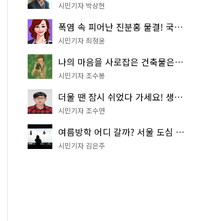
시민기자 박상현
폭염 속 피어난 진분홍 물결! 국립중앙박물관 배롱나무 명소
시민기자 최정윤
나의 마음을 사로잡은 건축물은? '서울시 건축상' 수상작 공개!
시민기자 조수봉
더울 땐 잠시 쉬었다 가세요! 생수 냉장고부터 해피소·무더위쉼터까지
시민기자 조수연
여름방학 어디 갈까? 서울 도심 무료 실내 여행 코스 추천
시민기자 김은주