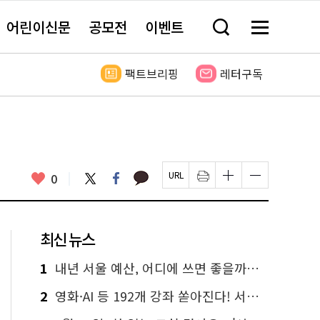
어린이신문
공모전
이벤트
검
메
색
뉴
창
전
열
체
팩트브리핑
레터구독
기
보
기
카
좋
트
페
0
페
인
글
글
카
위
이
아
이
쇄
자
자
오
터
스
요
지
하
크
크
톡
북
U
기
기
기
R
새
크
작
L
창
게
게
최신 뉴스
복
열
변
변
사
림
경
경
하
하
1
내년 서울 예산, 어디에 쓰면 좋을까요? 온라인 투표
기
기
2
영화·AI 등 192개 강좌 쏟아진다! 서울시민대학 선착순 신청