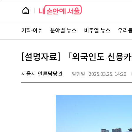
본
페
문
이
뉴
바
지
스
로
상
룸
가
단
뉴
기
으
스
로
기획·이슈
분야별 뉴스
비주얼 뉴스
우리동
주
이
요
동
서
비
스
[설명자료] 「외국인도 신용
바
로
가
기
서울시 언론담당관
발행일
2025.03.25. 14:20