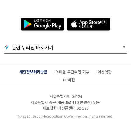
다
A
운
p
로
p
드
S
하
t
기
o
관련 누리집 바로가기
G
r
o
e
o
에
g
서
l
다
개인정보처리방침
이메일 무단수집 거부
이용약관
e
운
P
로
PC버전
l
드
a
하
y
기
서울특별시청 04524
서울특별시 중구 세종대로 110 콘텐츠담당관
대표전화
다산콜센터
02-120
ⓒ
2020. Seoul Metropolitan Government all rights reserved.