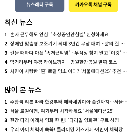
최신 뉴스
1
혼자 근무해도 안심! '소상공인안심벨' 신청하세요
2
장애인 맞춤형 보조기기 최대 3년간 무상 대여…삶의 질 높인다
3
걸을 때마다 아픈 '족저근막염'…무작정 참지 말고 '이것' 해보세요!
4
먹거리부터 야경 라이브까지…망원한강공원 알짜 코스
5
시민이 사랑한 '찐' 로컬 명소 어디? '서울에디션25' 추천 코스
많이 본 뉴스
1
주황색 리본 따라 한강부터 메타세쿼이아 숲길까지…서울둘레길 15코스
2
서울 로컬여행, 여기부터 시작하세요 '서울에디션25'
3
한강 다리 아래서 영화 한 편! '다리밑 영화관' 무료 상영
4
우리 아이 체력이 쑥쑥! 클라이밍 키즈카페·어린이 체력장