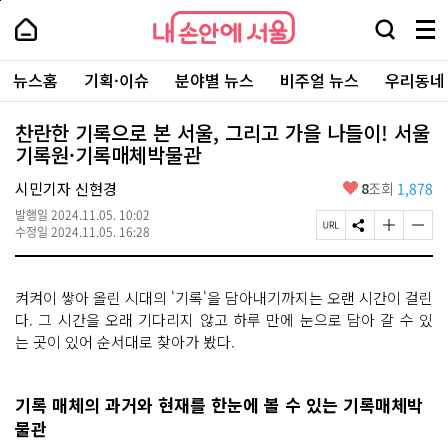
본
페
내
문
이
내
손
검
메
바
지
손
안
색
뉴
로
상
안
주
에
창
전
가
단
에
뉴스홈
기획·이슈
분야별 뉴스
비주얼 뉴스
우리동네
요
서
열
체
기
으
서
서
울
기
보
로
울
비
기
이
-
찬란한 기록으로 본 서울, 그리고 가을 나들이! 서울
스
동
서
기록원·기록매체박물관
바
울
로
시
가
좋
시민기자 신현경
8
조회
1,878
대
기
아
표
발행일
2024.11.05. 10:02
요
소
페
S
글
글
수정일
2024.11.05. 16:28
통
이
N
자
자
포
지
S
크
크
털
U
공
기
기
켜켜이 쌓아 올린 시대의 '기록'을 담아내기까지는 오랜 시간이 걸린
R
유
크
작
L
하
게
게
다. 그 시간을 오래 기다리지 않고 하루 만에 눈으로 담아 갈 수 있
복
기
변
변
는 곳이 있어 순서대로 찾아가 봤다.
사
경
경
하
하
기
기
기록 매체의 과거와 현재를 한눈에 볼 수 있는 기록매체박
물관