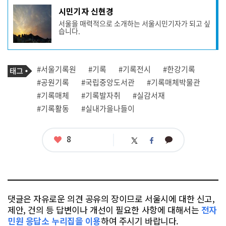
기
시민기자 신현경
사
서울을 매력적으로 소개하는 서울시민기자가 되고 싶
작
습니다.
성
자
프
로
기
필
태
#서울기록원
#기록
#기록전시
#한강기록
사
그
관
#공원기록
#국립중앙도서관
#기록매체박물관
련
#기록매체
#기록발자취
#실감서재
태
그
#기록활동
#실내가을나들이
좋
8
카
트
페
아
카
위
이
요
오
터
스
톡
북
댓글은 자유로운 의견 공유의 장이므로 서울시에 대한 신고,
제안, 건의 등 답변이나 개선이 필요한 사항에 대해서는
전자
민원 응답소 누리집을 이용
하여 주시기 바랍니다.