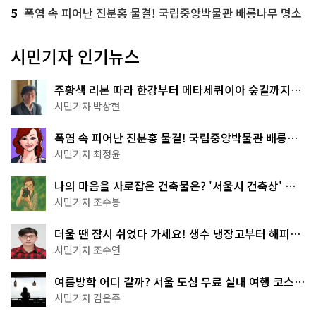
5
폭염 속 피어난 진분홍 물결! 국립중앙박물관 배롱나무 명소
시민기자 인기뉴스
주황색 리본 따라 한강부터 메타세쿼이아 숲길까지…
서울둘레길 15코스
시민기자 박상현
폭염 속 피어난 진분홍 물결! 국립중앙박물관 배롱나
무 명소
시민기자 최정윤
나의 마음을 사로잡은 건축물은? '서울시 건축상' 수
상작 공개!
시민기자 조수봉
더울 땐 잠시 쉬었다 가세요! 생수 냉장고부터 해피소
·무더위쉼터까지
시민기자 조수연
여름방학 어디 갈까? 서울 도심 무료 실내 여행 코스
추천
시민기자 김은주