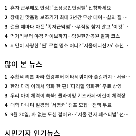
1
혼자 근무해도 안심! '소상공인안심벨' 신청하세요
2
장애인 맞춤형 보조기기 최대 3년간 무상 대여…삶의 질 높인다
3
걸을 때마다 아픈 '족저근막염'…무작정 참지 말고 '이것' 해보세요!
4
먹거리부터 야경 라이브까지…망원한강공원 알짜 코스
5
시민이 사랑한 '찐' 로컬 명소 어디? '서울에디션25' 추천 코스
많이 본 뉴스
1
주황색 리본 따라 한강부터 메타세쿼이아 숲길까지…서울둘레길 15코스
2
한강 다리 아래서 영화 한 편! '다리밑 영화관' 무료 상영
3
우리 아이 체력이 쑥쑥! 클라이밍 키즈카페·어린이 체력장
4
대학 다니며 일경험 '서영커' 캠프 모집…전액 무료
5
9월 20일, 차 없는 도심 걸어요…'서울 걷자 페스티벌' 선착순 5천명
시민기자 인기뉴스