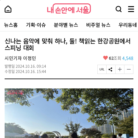
본
페
내
문
이
내
손
검
메
바
지
손
안
색
뉴
로
상
안
주
에
창
전
가
단
에
뉴스홈
기획·이슈
분야별 뉴스
비주얼 뉴스
우리동네
요
서
열
체
기
으
서
서
울
기
보
로
울
비
기
이
-
신나는 음악에 맞춰 하나, 둘! 책읽는 한강공원에서
스
동
서
스피닝 대회
바
울
로
시
가
좋
시민기자 이정민
62
조회
4,548
대
기
아
표
발행일
2024.10.16. 09:14
요
소
페
S
글
글
수정일
2024.10.16. 15:44
통
이
N
자
자
포
지
S
크
크
털
U
공
기
기
R
유
크
작
L
하
게
게
복
기
변
변
사
경
경
하
하
기
기