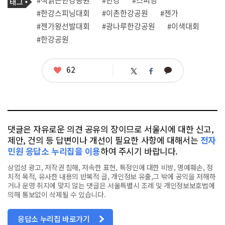
사
그
관
#한강스피닝대회
#이촌한강공원
#젠가
련
#젠가왕선발대회
#광나루한강공원
#이색대회
태
그
#한강공원
좋
62
카
트
페
아
카
위
이
요
오
터
스
톡
북
댓글은 자유로운 의견 공유의 장이므로 서울시에 대한 신고,
제안, 건의 등 답변이나 개선이 필요한 사항에 대해서는
전자
민원 응답소 누리집을 이용
하여 주시기 바랍니다.
상업성 광고, 저작권 침해, 저속한 표현, 특정인에 대한 비방, 명예훼손, 정
치적 목적, 유사한 내용의 반복적 글, 개인정보 유출,그 밖에 공익을 저해하
거나 운영 취지에 맞지 않는 댓글은 서울특별시 조례 및 개인정보보호법에
의해 통보없이 삭제될 수 있습니다.
응답소 누리집 바로가기