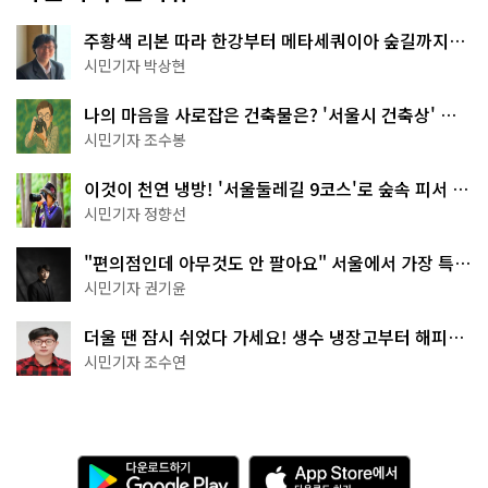
주황색 리본 따라 한강부터 메타세쿼이아 숲길까지…
서울둘레길 15코스
시민기자 박상현
나의 마음을 사로잡은 건축물은? '서울시 건축상' 수
상작 공개!
시민기자 조수봉
이것이 천연 냉방! '서울둘레길 9코스'로 숲속 피서 떠
나볼까
시민기자 정향선
"편의점인데 아무것도 안 팔아요" 서울에서 가장 특별
한 편의점의 정체
시민기자 권기윤
더울 땐 잠시 쉬었다 가세요! 생수 냉장고부터 해피소
·무더위쉼터까지
시민기자 조수연
다
A
운
p