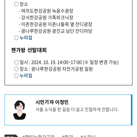
○ 장소
- 여의도한강공원 녹음수광장
- 강서한강공원 가족피크닉장
- 이촌한강공원 이촌나들목 옆 잔디광장
- 광나루한강공원 광진교 남단 잔디마당
○
누리집
젠가왕 선발대회
○ 일시 : 2024. 10. 19. 14:00~17:00 (※ 일정 변경 가능)
○ 장소 : 광나루한강공원 자전거공원 일원
○
누리집
기
시민기자 이정민
사
서울 소식을 한 걸음 더 쉽고 친절하게 전합니다.
작
성
자
프
로
기
필
태
#책읽는한강공원
#한강
#스피닝