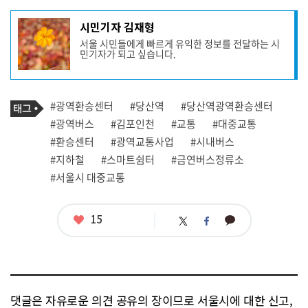
기
시민기자 김재형
사
서울 시민들에게 빠르게 유익한 정보를 전달하는 시
작
민기자가 되고 싶습니다.
성
자
프
로
기
필
태
#광역환승센터
#당산역
#당산역광역환승센터
사
그
관
#광역버스
#김포인천
#교통
#대중교통
련
#환승센터
#광역교통사업
#시내버스
태
그
#지하철
#스마트쉼터
#금연버스정류소
#서울시 대중교통
좋
15
카
트
페
아
카
위
이
요
오
터
스
톡
북
댓글은 자유로운 의견 공유의 장이므로 서울시에 대한 신고,