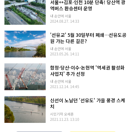
서울↔김포·인천 10분 단축! 당산역 광
역버스 환승센터 운영
내 손안에 서울
2024.08.27. 14:33
'선유교' 5월 30일부터 폐쇄…선유도공
원 가는 다른 길은?
내 손안에 서울
2023.05.26. 14:11
합정·당산·이수·논현역 '역세권 활성화
사업지' 추가 선정
내 손안에 서울
2021.12.14. 14:45
신선이 노닐던 '선유도' 가을 풍경 스케
치
시민기자 오세훈
2021.11.23. 13:10