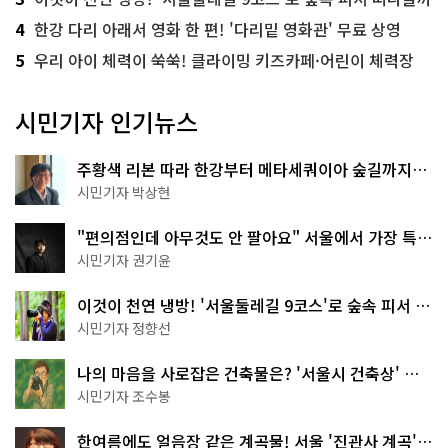
4
한강 다리 아래서 영화 한 편! '다리밑 영화관' 무료 상영
5
우리 아이 체력이 쑥쑥! 클라이밍 키즈카페·어린이 체력장
시민기자 인기뉴스
주황색 리본 따라 한강부터 메타세쿼이아 숲길까지…
서울둘레길 15코스
시민기자 박상현
"편의점인데 아무것도 안 팔아요" 서울에서 가장 특별
한 편의점의 정체
시민기자 권기윤
이것이 천연 냉방! '서울둘레길 9코스'로 숲속 피서 떠
나볼까
시민기자 정향선
나의 마음을 사로잡은 건축물은? '서울시 건축상' 수
상작 공개!
시민기자 조수봉
한여름에도 얼음장 같은 계곡물! 서울 '진관사 계곡'이