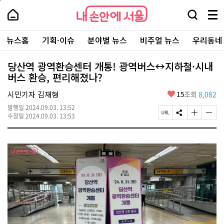
본
페
내
문
이
내
손
검
메
바
지
손
안
색
뉴
로
상
안
주
에
창
전
가
단
에
뉴스홈
기획·이슈
분야별 뉴스
비주얼 뉴스
우리동네
요
서
열
체
기
으
서
서
울
기
보
로
울
비
기
이
-
당산역 광역환승센터 개통! 광역버스↔지하철·시내
스
동
서
버스 환승, 편리해졌나?
바
울
로
시
가
좋
시민기자 김재형
15
조회
8,082
대
기
아
표
발행일
2024.09.03. 13:52
요
소
페
S
글
글
수정일
2024.09.03. 13:53
통
이
N
자
자
포
지
S
크
크
털
U
공
기
기
R
유
크
작
L
하
게
게
복
기
변
변
사
경
경
하
하
기
기