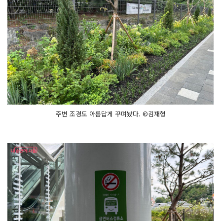
주변 조경도 아름답게 꾸며놨다. ©김재형