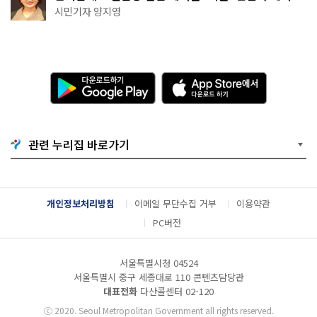
천국이네~
시민기자 양지영
다
A
운
p
로
p
드
S
하
t
기
o
관련 누리집 바로가기
G
r
o
e
o
에
g
서
l
다
개인정보처리방침
이메일 무단수집 거부
이용약관
e
운
P
로
PC버전
l
드
a
하
y
기
서울특별시청 04524
서울특별시 중구 세종대로 110 콘텐츠담당관
대표전화
다산콜센터
02-120
ⓒ
2020. Seoul Metropolitan Government all rights reserved.