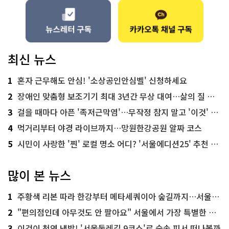
최신 뉴스
1
혼자 근무해도 안심! '소상공인안심벨' 신청하세요
2
장애인 맞춤형 보조기기 최대 3년간 무상 대여…삶의 질 높인다
3
걸을 때마다 아픈 '족저근막염'…무작정 참지 말고 '이것' 해보세요!
4
먹거리부터 야경 라이브까지…망원한강공원 알짜 코스
5
시민이 사랑한 '찐' 로컬 명소 어디? '서울에디션25' 추천 코스
많이 본 뉴스
1
주황색 리본 따라 한강부터 메타세쿼이아 숲길까지…서울둘레길 15코스
2
"편의점인데 아무것도 안 팔아요" 서울에서 가장 특별한 편의점의 정체
3
이것이 천연 냉방! '서울둘레길 9코스'로 숲속 피서 떠나볼까