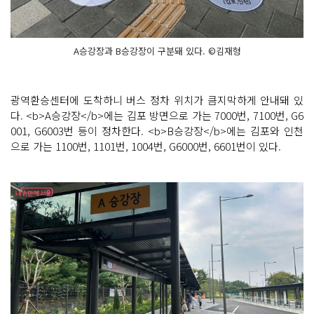
A승강장과 B승강장이 구분돼 있다. ©김재형
광역환승센터에 도착하니 버스 정차 위치가 큼지막하게 안내돼 있
다. <b>A승강장</b>에는 김포 방면으로 가는 7000번, 7100번, G6
001, G6003번 등이 정차한다. <b>B승강장</b>에는 김포와 인천
으로 가는 1100번, 1101번, 1004번, G6000번, 6601번이 있다.