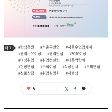
기
태
#탄생응원
#서울우먼업
#서울우먼업페어
사
그
관
#경력보유여성
#경력단절
#3040여성
련
#여성취업
#취업컨설팅
#채용박람회
태
그
#현장면접
#구직여성
#적성검사
#모의면접
#진로상담
#취업설명회
#저출생
좋
6
카
트
페
아
카
위
이
요
오
터
스
톡
북