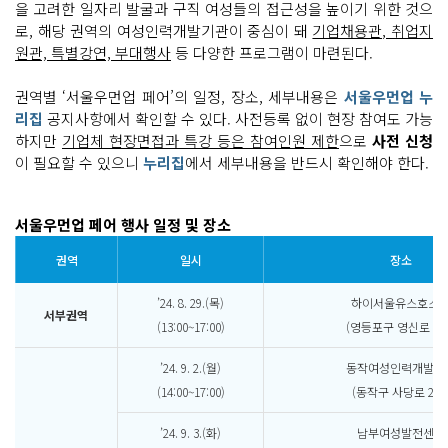
을 고려한 일자리 발굴과 구직 여성들의 접근성을 높이기 위한 것으
로, 해당 권역의 여성인력개발기관이 중심이 돼
기업채용관, 취업지
원관, 특별강연, 부대행사
등 다양한 프로그램이 마련된다.
권역별 ‘서울우먼업 페어’의 일정, 장소, 세부내용은
서울우먼업 누
리집
공지사항에서 확인할 수 있다. 사전등록 없이 현장 참여도 가능
하지만
기업체 현장면접과 특강 등은 참여인원 제한
으로
사전 신청
이 필요할 수 있으니
누리집
에서 세부내용을 반드시 확인해야 한다.
서울우먼업 페어 행사 일정 및 장소
권역
일시
장소
’24. 8. 29.(목)
하이서울유스호스
서부권역
(13:00~17:00)
(영등포구 영신로 200
’24. 9. 2.(월)
동작여성인력개발센
(14:00~17:00)
(동작구 사당로 299
’24. 9. 3.(화)
남부여성발전센터