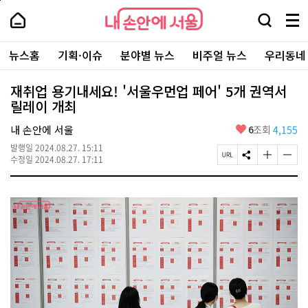
본
페
내
문
이
내
손
검
메
바
지
손
안
색
뉴
로
상
안
주
에
창
전
가
단
에
뉴스홈
기획·이슈
분야별 뉴스
비주얼 뉴스
우리동네
요
서
열
체
기
으
서
서
울
기
보
로
울
비
기
이
-
재취업 용기내세요! '서울우먼업 페어' 5개 권역서
스
동
서
릴레이 개최
바
울
로
시
가
좋
내 손안에 서울
6
조회
4,155
대
기
아
표
발행일
2024.08.27. 15:11
요
소
페
S
글
글
수정일
2024.08.27. 17:11
통
이
N
자
자
포
지
S
크
크
털
U
공
기
기
R
유
크
작
L
하
게
게
복
기
변
변
사
경
경
하
하
기
기