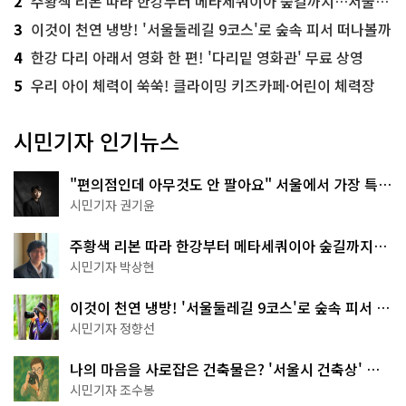
2
주황색 리본 따라 한강부터 메타세쿼이아 숲길까지…서울둘레길 15코스
3
이것이 천연 냉방! '서울둘레길 9코스'로 숲속 피서 떠나볼까
4
한강 다리 아래서 영화 한 편! '다리밑 영화관' 무료 상영
5
우리 아이 체력이 쑥쑥! 클라이밍 키즈카페·어린이 체력장
시민기자 인기뉴스
"편의점인데 아무것도 안 팔아요" 서울에서 가장 특별
한 편의점의 정체
시민기자 권기윤
주황색 리본 따라 한강부터 메타세쿼이아 숲길까지…
서울둘레길 15코스
시민기자 박상현
이것이 천연 냉방! '서울둘레길 9코스'로 숲속 피서 떠
나볼까
시민기자 정향선
나의 마음을 사로잡은 건축물은? '서울시 건축상' 수
상작 공개!
시민기자 조수봉