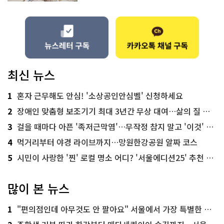
최신 뉴스
1
혼자 근무해도 안심! '소상공인안심벨' 신청하세요
2
장애인 맞춤형 보조기기 최대 3년간 무상 대여…삶의 질 높인다
3
걸을 때마다 아픈 '족저근막염'…무작정 참지 말고 '이것' 해보세요!
4
먹거리부터 야경 라이브까지…망원한강공원 알짜 코스
5
시민이 사랑한 '찐' 로컬 명소 어디? '서울에디션25' 추천 코스
많이 본 뉴스
1
"편의점인데 아무것도 안 팔아요" 서울에서 가장 특별한 편의점의 정체