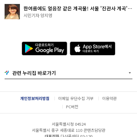
한여름에도 얼음장 같은 계곡물! 서울 '진관사 계곡'이
천국이네~
시민기자 양지영
다
A
운
p
로
p
드
S
하
t
기
o
관련 누리집 바로가기
G
r
o
e
o
에
g
서
l
다
개인정보처리방침
이메일 무단수집 거부
이용약관
e
운
P
로
PC버전
l
드
a
하
y
기
서울특별시청 04524
서울특별시 중구 세종대로 110 콘텐츠담당관
대표전화
다산콜센터
02-120