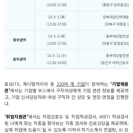
(14:00~17:00)
(중랑구 망우로32길 2
’24. 9. 5.(목)
강북여성인력개발센
(13:30~17:00)
(강북구 덕릉로 108
’24. 9. 5.(목)
중부여성발전센터
중부권역
(13:00~17:00)
(마포구 토정로35길 1
’24. 9. 11.(수)
동부여성발전센터
동부권역
(11:00~16:00)
(광진구 아차산로30길 3
효성ITX, 제이엠커리어 등
220여 개 기업
이 참여하는
‘기업채용
관’
에서는 기업별 부스에서 구직여성에게 기업 관련 정보를 제공하
고, 기업 인사담당자와 여성 구직자 간 상담 및 현장 면접을 진행한
다.
‘취업지원관’
에서는 직업선호도 및 직업적성검사, MBTI 적성검사
등 나에게 맞는 직종을 찾아보는 각종 검사와 진로상담을 제공하며,
실제 취업에 도움이 될 수 있도록 이력서·자기소개서 컨설팅, AI 모