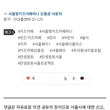
☞ 서울형키즈카페머니 상품권 사용처
문의 : 다산콜센터 02-120
기
태
#키즈카페
#서울형키즈카페머니
사
그
관
#민간 키즈카페
#유아
#어린이
#놀이
련
#키카
#서울페이+
#서울페이플러스
태
그
#키즈카페상품권
#서울페이
#우리동네키움포털
#탄생응원
#탄생응원서울
#탄생응원서울프로젝트
좋
6
카
트
페
아
카
위
이
요
오
터
스
톡
북
댓글은 자유로운 의견 공유의 장이므로 서울시에 대한 신고,