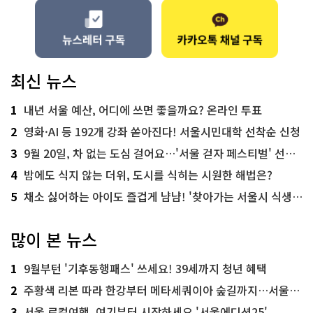
최신 뉴스
1
내년 서울 예산, 어디에 쓰면 좋을까요? 온라인 투표
2
영화·AI 등 192개 강좌 쏟아진다! 서울시민대학 선착순 신청
3
9월 20일, 차 없는 도심 걸어요…'서울 걷자 페스티벌' 선착순 5천명
4
밤에도 식지 않는 더위, 도시를 식히는 시원한 해법은?
5
채소 싫어하는 아이도 즐겁게 냠냠! '찾아가는 서울시 식생활 교육' 현장
많이 본 뉴스
1
9월부턴 '기후동행패스' 쓰세요! 39세까지 청년 혜택
2
주황색 리본 따라 한강부터 메타세쿼이아 숲길까지…서울둘레길 15코스
3
서울 로컬여행, 여기부터 시작하세요 '서울에디션25'