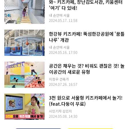
와~ 키즈카페, 장난감도서관, 키움센터
'여기' 다 있네!
내 손안에 서울
2024.05.17. 11:58
한강뷰 키즈카페! 뚝섬한강공원에 '꿈틀
나루' 개관
내 손안에 서울
2024.05.16. 17:50
공간은 채우는 것? 비워도 괜찮은 것! 놀
이공간의 새로운 유형
지정우 건축가
2024.07.26. 16:57
3천 원으로 서울형 키즈카페에서 놀기!
(feat.다둥이 무료)
시민기자 김민지
2024.05.08. 14:30