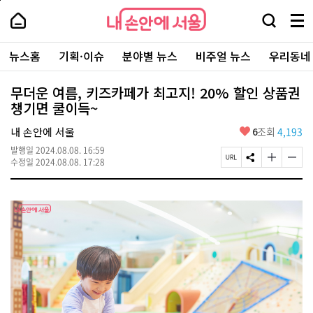
본
페
내
문
이
내
손
검
메
바
지
손
안
색
뉴
로
상
안
주
에
창
전
가
단
에
뉴스홈
기획·이슈
분야별 뉴스
비주얼 뉴스
우리동네
요
서
열
체
기
으
서
서
울
기
보
로
울
비
기
이
-
무더운 여름, 키즈카페가 최고지! 20% 할인 상품권
스
동
서
챙기면 쿨이득~
바
울
로
시
가
좋
내 손안에 서울
6
조회
4,193
대
기
아
표
발행일
2024.08.08. 16:59
요
소
페
S
글
글
수정일
2024.08.08. 17:28
통
이
N
자
자
포
지
S
크
크
털
U
공
기
기
R
유
크
작
L
하
게
게
복
기
변
변
사
경
경
하
하
기
기