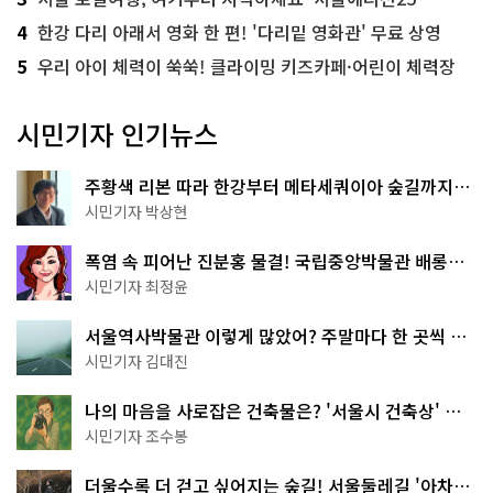
4
한강 다리 아래서 영화 한 편! '다리밑 영화관' 무료 상영
5
우리 아이 체력이 쑥쑥! 클라이밍 키즈카페·어린이 체력장
시민기자 인기뉴스
주황색 리본 따라 한강부터 메타세쿼이아 숲길까지…
서울둘레길 15코스
시민기자 박상현
폭염 속 피어난 진분홍 물결! 국립중앙박물관 배롱나
무 명소
시민기자 최정윤
서울역사박물관 이렇게 많았어? 주말마다 한 곳씩 떠
나는 역사 산책
시민기자 김대진
나의 마음을 사로잡은 건축물은? '서울시 건축상' 수
상작 공개!
시민기자 조수봉
더울수록 더 걷고 싶어지는 숲길! 서울둘레길 '아차산