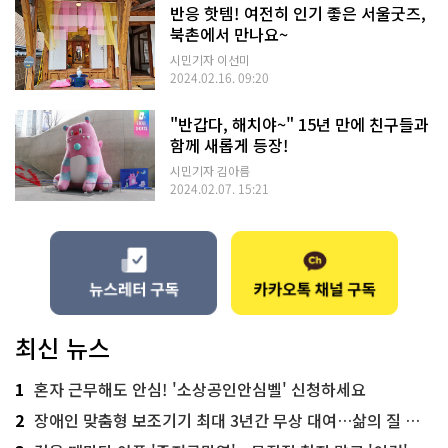
반응 핫템! 여전히 인기 좋은 서울굿즈,
북촌에서 만나요~
시민기자 이선미
2024.02.16. 09:20
"반갑다, 해치야~" 15년 만에 친구들과
함께 새롭게 등장!
시민기자 김아름
2024.02.07. 15:21
최신 뉴스
1
혼자 근무해도 안심! '소상공인안심벨' 신청하세요
2
장애인 맞춤형 보조기기 최대 3년간 무상 대여…삶의 질 높인다