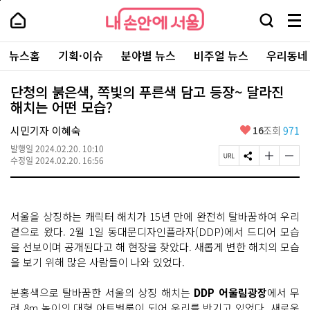
본
페
내
문
이
내
손
검
메
바
지
손
안
색
뉴
로
상
안
주
에
창
전
가
단
에
뉴스홈
기획·이슈
분야별 뉴스
비주얼 뉴스
우리동네
요
서
열
체
기
으
서
서
울
기
보
로
울
비
기
이
-
단청의 붉은색, 쪽빛의 푸른색 담고 등장~ 달라진
스
동
서
해치는 어떤 모습?
바
울
로
시
가
좋
시민기자 이혜숙
16
조회
971
대
기
아
표
발행일
2024.02.20. 10:10
요
소
페
S
글
글
수정일
2024.02.20. 16:56
통
이
N
자
자
포
지
S
크
크
털
U
공
기
기
R
유
크
작
서울을 상징하는 캐릭터 해치가 15년 만에 완전히 탈바꿈하여 우리
L
하
게
게
복
기
변
변
곁으로 왔다. 2월 1일 동대문디자인플라자(DDP)에서 드디어 모습
사
경
경
을 선보이며 공개된다고 해 현장을 찾았다. 새롭게 변한 해치의 모습
하
하
을 보기 위해 많은 사람들이 나와 있었다.
기
기
분홍색으로 탈바꿈한 서울의 상징 해치는
DDP 어울림광장
에서 무
려
8m 높이의 대형 아트벌룬
이 되어 우리를 반기고 있었다. 새로운