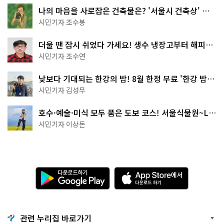
나의 마음을 사로잡은 건축물은? '서울시 건축상' 수
상작 공개!
시민기자 조수봉
더울 땐 잠시 쉬었다 가세요! 생수 냉장고부터 해피소
·무더위쉼터까지
시민기자 조수연
낮보다 기대되는 한강의 밤! 8월 한정 무료 '한강 밤
핑' 예약은?
시민기자 김성무
호수·예술·미식 모두 품은 도보 코스! 서울식물원~LG
아트센터~마곡테라스거리
시민기자 이상돈
다
A
운
p
로
p
드
S
하
t
기
o
관련 누리집 바로가기
G
r