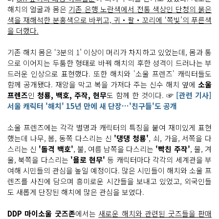
해치의 얼굴과 몸은
기존 은행 노란색에서 전통 색상인 단청의 붉은
색을 재해석한 분홍색으로 바뀌고, 귀‧팔‧꼬리에 ‘쪽빛’의 푸른색
을 더했다.
기존 해치 몸은 ‘3분의 1’ 이상이 머리가 차지하고 있었는데, 몸과 통
으로 이어지는 두툼한 형태로 바꿔 해치의 후한 성격이 드러나는 부
드러운 인상으로 표현했다. 또한 해치와 '소울 프렌즈' 캐릭터들도
함께 공개됐다. 재앙을 막고 복을 가져다 주는 신수 해치 옆에
소울
프렌즈
인
청룡, 백호, 주작, 현무
도 함께 한 것이다. ☞
[관련 기사]
서울 캐릭터 '해치' 15년 만에 새 단장…'친구들'도 공개
소울 프렌즈에는 각각 별명과 캐릭터의 특징을 붙여 재미있게 표현
했는데 나무, 봄, 동쪽 다스리는 신
'댕댕 청룡'
, 쇠, 가을, 서쪽을 다
스리는 신
'돌격 백호'
, 불, 여름 남쪽을 다스리는
'빡친 주작'
, 물, 겨
울, 북쪽을 다스리는
'욜로 현무'
등 캐릭터마다 각각의 세계관을 부
여해 시민들의 관심을 높일 예정이다. 많은 시민들이 해치와 소울 프
렌즈를 사진에 담으며 흥미로운 시간들을 보내고 있었고, 외국인들
도 새롭게 단장된 해치에 많은 관심을 보였다.
DDP 마이소울 굿즈존
에서는
새로운 해치와 관련된 굿즈들을 판매