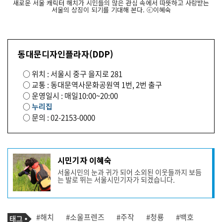
새로운 서울 캐릭터 해치가 시민들의 많은 관심 속에서 따뜻하고 사랑받는
서울의 상징이 되기를 기대해 본다. ⓒ이혜숙
동대문디자인플라자(DDP)
○ 위치 : 서울시 중구 을지로 281
○ 교통 : 동대문역사문화공원역 1번, 2번 출구
○ 운영일시 : 매일10:00~20:00
○
누리집
○ 문의 : 02-2153-0000
기
시민기자 이혜숙
사
서울시민의 눈과 귀가 되어 소외된 이웃들까지 보듬
작
는 발로 뛰는 서울시민기자가 되겠습니다.
성
자
프
로
기
필
태
#해치
#소울프렌즈
#주작
#청룡
#백호
사