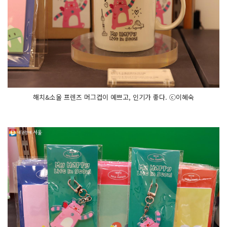
해치&소울 프렌즈 머그컵이 예쁘고, 인기가 좋다. ⓒ이혜숙