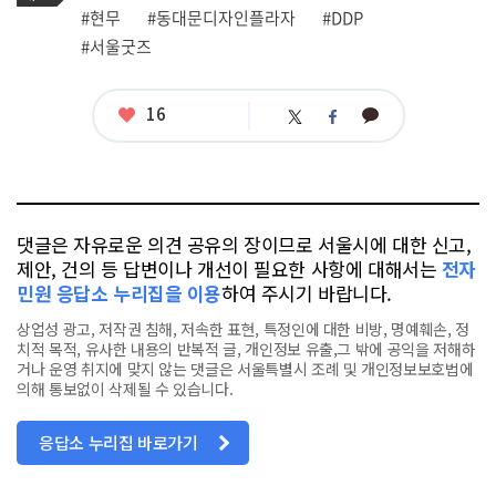
그
관
#현무
#동대문디자인플라자
#DDP
련
#서울굿즈
태
그
좋
16
카
트
페
아
카
위
이
요
오
터
스
톡
북
댓글은 자유로운 의견 공유의 장이므로 서울시에 대한 신고,
제안, 건의 등 답변이나 개선이 필요한 사항에 대해서는
전자
민원 응답소 누리집을 이용
하여 주시기 바랍니다.
상업성 광고, 저작권 침해, 저속한 표현, 특정인에 대한 비방, 명예훼손, 정
치적 목적, 유사한 내용의 반복적 글, 개인정보 유출,그 밖에 공익을 저해하
거나 운영 취지에 맞지 않는 댓글은 서울특별시 조례 및 개인정보보호법에
의해 통보없이 삭제될 수 있습니다.
응답소 누리집 바로가기