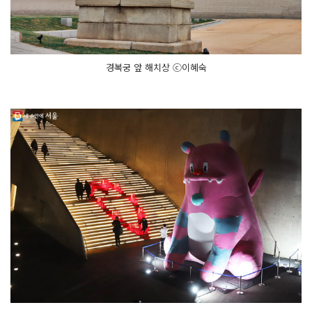
경복궁 앞 해치상 ⓒ이혜숙