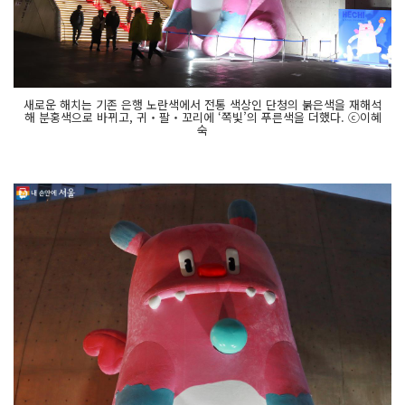
새로운 해치는 기존 은행 노란색에서 전통 색상인 단청의 붉은색을 재해석
해 분홍색으로 바뀌고, 귀‧팔‧꼬리에 ‘쪽빛’의 푸른색을 더했다. ⓒ이혜
숙