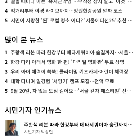
3
걸을 때마다 아픈 '족저근막염'…무작정 참지 말고 '이것' 해보세요!
4
먹거리부터 야경 라이브까지…망원한강공원 알짜 코스
5
시민이 사랑한 '찐' 로컬 명소 어디? '서울에디션25' 추천 코스
많이 본 뉴스
1
주황색 리본 따라 한강부터 메타세쿼이아 숲길까지…서울둘레길 15코스
2
한강 다리 아래서 영화 한 편! '다리밑 영화관' 무료 상영
3
우리 아이 체력이 쑥쑥! 클라이밍 키즈카페·어린이 체력장
4
대학 다니며 일경험 '서영커' 캠프 모집…전액 무료
5
9월 20일, 차 없는 도심 걸어요…'서울 걷자 페스티벌' 선착순 5천명
시민기자 인기뉴스
주황색 리본 따라 한강부터 메타세쿼이아 숲길까지…
서울둘레길 15코스
시민기자 박상현