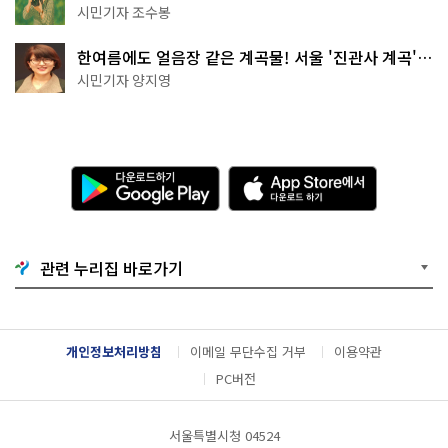
상작 공개!
시민기자 조수봉
한여름에도 얼음장 같은 계곡물! 서울 '진관사 계곡'이
천국이네~
시민기자 양지영
다
A
운
p
로
p
드
S
하
t
기
o
관련 누리집 바로가기
G
r
o
e
o
에
g
서
l
다
개인정보처리방침
이메일 무단수집 거부
이용약관
e
운
P
로
PC버전
l
드
a
하
y
기
서울특별시청 04524