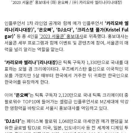
‘2023 서울콘’ 홍보대사 (좌) 온오빠 / (우) 카리모바 엘리나(리나대장)
인플루언서 1차 라인업 공개와 함께 메가 인플루언서
‘카리모바 엘
리나(리나대장)’, ‘온오빠’, ‘DJ소다’, ‘크리스텔 풀가(Kristel Ful
gar)’
등 총 4인을
‘2023 서울콘’ 홍보대사
로 위촉했다. 홍보대사는
서울콘 세부 프로그램과 함께 이벤트 및 콘텐츠에 참여, 서울콘의 매
력을 널리 알리는 역할을 맡는다.
‘카리모바 엘리나’(리나대장)
은 틱톡 구독자 1,330만으로 국내를 대
표하는 모델 겸 크리에이터다. 우즈베키스탄 출신으로 이국적인 외
모를 가졌지만 5살 때부터 한국에서 거주한 뒤 귀화한 한국인으로
한국어를 유창하게 한다.
이어
‘온오빠’
는 틱톡 구독자 2,120만으로 국내 틱톡 크리에이터 중
팔로워수 TOP10에 들어가는 셀럽급 인플루언서로 MZ세대에 막강
한 영향력을 바탕으로 서울시 홍보대사를 역임하고 있다.
‘DJ소다’
는 페이스북 팔로워 1,048만으로 아세안권 메가 팬덤을 보
유한 글로벌 탑DJ로 미국, 일본, 인도네이사 등 전 세계에 디제잉 투