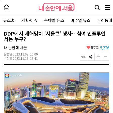
본
페
내
문
이
내
손
검
메
바
지
손
안
색
뉴
로
상
안
주
에
창
전
가
단
에
뉴스홈
기획·이슈
분야별 뉴스
비주얼 뉴스
우리동네
요
서
열
체
기
으
서
서
울
기
보
로
울
비
기
이
-
DDP에서 새해맞이 '서울콘' 행사…참여 인플루언
스
동
서
서는 누구?
바
울
로
시
가
좋
내 손안에 서울
5
조회
5,276
대
기
아
표
발행일
2023.11.09. 16:00
요
소
페
S
글
글
수정일
2023.11.15. 15:41
통
이
N
자
자
포
지
S
크
크
털
U
공
기
기
R
유
크
작
L
하
게
게
복
기
변
변
사
경
경
하
하
기
기