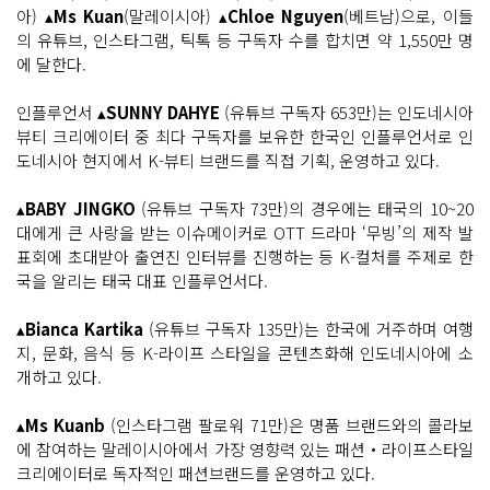
아) ▴
Ms Kuan
(말레이시아) ▴
Chloe Nguyen
(베트남)으로, 이들
의 유튜브, 인스타그램, 틱톡 등 구독자 수를 합치면 약 1,550만 명
에 달한다.
인플루언서 ▴
SUNNY DAHYE
(유튜브 구독자 653만)는 인도네시아
뷰티 크리에이터 중 최다 구독자를 보유한 한국인 인플루언서로 인
도네시아 현지에서 K-뷰티 브랜드를 직접 기획, 운영하고 있다.
▴
BABY JINGKO
(유튜브 구독자 73만)의 경우에는 태국의 10~20
대에게 큰 사랑을 받는 이슈메이커로 OTT 드라마 ‘무빙’의 제작 발
표회에 초대받아 출연진 인터뷰를 진행하는 등 K-컬처를 주제로 한
국을 알리는 태국 대표 인플루언서다.
▴
Bianca Kartika
(유튜브 구독자 135만)는 한국에 거주하며 여행
지, 문화, 음식 등 K-라이프 스타일을 콘텐츠화해 인도네시아에 소
개하고 있다.
▴
Ms Kuanb
(인스타그램 팔로워 71만)은 명품 브랜드와의 콜라보
에 참여하는 말레이시아에서 가장 영향력 있는 패션‧라이프스타일
크리에이터로 독자적인 패션브랜드를 운영하고 있다.