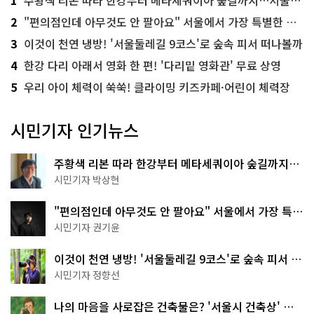
2
"편의점인데 아무것도 안 팔아요" 서울에서 가장 특별한 편의점의 정체
3
이것이 천연 냉방! '서울둘레길 9코스'로 숲속 피서 떠나볼까
4
한강 다리 아래서 영화 한 편! '다리밑 영화관' 무료 상영
5
우리 아이 체력이 쑥쑥! 클라이밍 키즈카페·어린이 체력장
시민기자 인기뉴스
주황색 리본 따라 한강부터 메타세쿼이아 숲길까지…
서울둘레길 15코스
시민기자 박상현
"편의점인데 아무것도 안 팔아요" 서울에서 가장 특별
한 편의점의 정체
시민기자 권기윤
이것이 천연 냉방! '서울둘레길 9코스'로 숲속 피서 떠
나볼까
시민기자 정향선
나의 마음을 사로잡은 건축물은? '서울시 건축상' 수