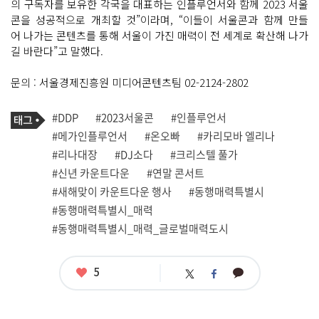
의 구독자를 보유한 각국을 대표하는 인플루언서와 함께 2023 서울
콘을 성공적으로 개최할 것”이라며, “이들이 서울콘과 함께 만들
어 나가는 콘텐츠를 통해 서울이 가진 매력이 전 세계로 확산해 나가
길 바란다”고 말했다.
문의 : 서울경제진흥원 미디어콘텐츠팀 02-2124-2802
기
태
#DDP
#2023서울콘
#인플루언서
사
그
관
#메가인플루언서
#온오빠
#카리모바 엘리나
련
#리나대장
#DJ소다
#크리스텔 풀가
태
그
#신년 카운트다운
#연말 콘서트
#새해맞이 카운트다운 행사
#동행매력특별시
#동행매력특별시_매력
#동행매력특별시_매력_글로벌매력도시
좋
5
카
트
페
아
카
위
이
요
오
터
스
톡
북