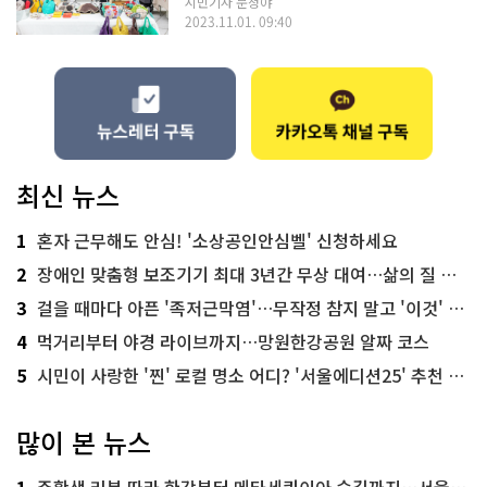
시민기자 문청야
2023.11.01. 09:40
최신 뉴스
1
혼자 근무해도 안심! '소상공인안심벨' 신청하세요
2
장애인 맞춤형 보조기기 최대 3년간 무상 대여…삶의 질 높인다
3
걸을 때마다 아픈 '족저근막염'…무작정 참지 말고 '이것' 해보세요!
4
먹거리부터 야경 라이브까지…망원한강공원 알짜 코스
5
시민이 사랑한 '찐' 로컬 명소 어디? '서울에디션25' 추천 코스
많이 본 뉴스
1
주황색 리본 따라 한강부터 메타세쿼이아 숲길까지…서울둘레길 15코스