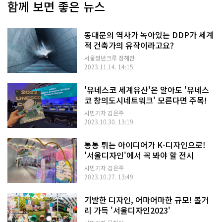
함께 보면 좋은 뉴스
동대문의 역사가 녹아있는 DDP가 세계
적 건축가의 유작이라고요?
서울청년크루 정해찬
2023.11.14. 14:15
'유네스코 세계유산'은 알아도 '유네스
코 창의도시네트워크' 모른다면 주목!
시민기자 김은주
2023.10.30. 13:19
통통 튀는 아이디어가 K-디자인으로!
'서울디자인'에서 꼭 봐야 할 전시
시민기자 김은주
2023.10.27. 13:49
기발한 디자인, 어마어마한 규모! 볼거
리 가득 '서울디자인2023'