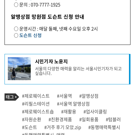
○ 문의 : 070-7777-1925
알맹상점 망원점 도슨트 신청 안내
○ 운영시간 : 매달 둘째, 넷째 수요일 오후 2시
○
도슨트 신청
기
시민기자 노윤지
사
서울의 다양한 매력을 알리는 서울시민기자가 되고
작
싶습니다.
성
자
프
로
기
필
태
#제로웨이스트
#서울역
#알맹상점
사
그
관
#리필스테이션
#서울역 알맹상점
련
#제로웨이스트숍
#재활용
#업사이클링
태
그
#자원순환
#친환경제품
#일회용품
#텀블러
#도슨트
#거주 후기 모았.zip
#동행매력특별시