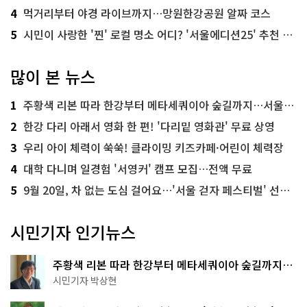
4
먹거리부터 야경 라이브까지…망원한강공원 알짜 코스
5
시민이 사랑한 '찐' 로컬 명소 어디? '서울에디션25' 추천 코스
많이 본 뉴스
1
주황색 리본 따라 한강부터 메타세쿼이아 숲길까지…서울둘레길 15코스
2
한강 다리 아래서 영화 한 편! '다리밑 영화관' 무료 상영
3
우리 아이 체력이 쑥쑥! 클라이밍 키즈카페·어린이 체력장
4
대학 다니며 일경험 '서영커' 캠프 모집…전액 무료
5
9월 20일, 차 없는 도심 걸어요…'서울 걷자 페스티벌' 선착순 5천명
시민기자 인기뉴스
주황색 리본 따라 한강부터 메타세쿼이아 숲길까지…
서울둘레길 15코스
시민기자 박상현