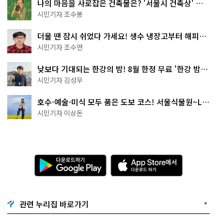
나의 마음을 사로잡은 건축물은? '서울시 건축상' 수
상작 공개!
시민기자 조수봉
더울 땐 잠시 쉬었다 가세요! 생수 냉장고부터 해피소
·무더위쉼터까지
시민기자 조수연
낮보다 기대되는 한강의 밤! 8월 한정 무료 '한강 밤
핑' 예약은?
시민기자 김성무
호수·예술·미식 모두 품은 도보 코스! 서울식물원~LG
아트센터~마곡테라스거리
시민기자 이상돈
다
A
운
p
로
p
드
S
하
t
기
o
관련 누리집 바로가기
G
r
o
e