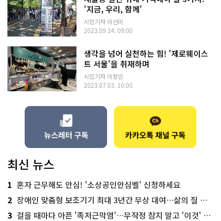
'지금, 우리, 함께'
시민기자 이선미
2023.09.14. 09:00
생각을 넘어 실천하는 힘! '제로웨이스
트 서울'을 취재하며
시민기자 이정민
2023.07.03. 10:00
최신 뉴스
1
혼자 근무해도 안심! '소상공인안심벨' 신청하세요
2
장애인 맞춤형 보조기기 최대 3년간 무상 대여…삶의 질 높인다
3
걸을 때마다 아픈 '족저근막염'…무작정 참지 말고 '이것' 해보세요!