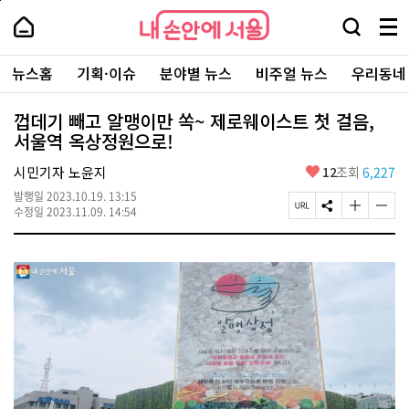
본
페
내
문
이
내
손
검
메
바
지
손
안
색
뉴
로
상
안
주
에
창
전
가
단
에
뉴스홈
기획·이슈
분야별 뉴스
비주얼 뉴스
우리동네
요
서
열
체
기
으
서
서
울
기
보
로
울
비
기
이
-
껍데기 빼고 알맹이만 쏙~ 제로웨이스트 첫 걸음,
스
동
서
서울역 옥상정원으로!
바
울
로
시
가
좋
시민기자 노윤지
12
조회
6,227
대
기
아
표
발행일
2023.10.19. 13:15
요
소
페
S
글
글
수정일
2023.11.09. 14:54
통
이
N
자
자
포
지
S
크
크
털
U
공
기
기
R
유
크
작
L
하
게
게
복
기
변
변
사
경
경
하
하
기
기