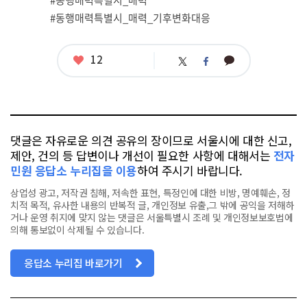
#동행매력특별시_매력
#동행매력특별시_매력_기후변화대응
좋
12
카
트
페
아
카
위
이
요
오
터
스
톡
북
댓글은 자유로운 의견 공유의 장이므로 서울시에 대한 신고,
제안, 건의 등 답변이나 개선이 필요한 사항에 대해서는
전자
민원 응답소 누리집을 이용
하여 주시기 바랍니다.
상업성 광고, 저작권 침해, 저속한 표현, 특정인에 대한 비방, 명예훼손, 정
치적 목적, 유사한 내용의 반복적 글, 개인정보 유출,그 밖에 공익을 저해하
거나 운영 취지에 맞지 않는 댓글은 서울특별시 조례 및 개인정보보호법에
의해 통보없이 삭제될 수 있습니다.
응답소 누리집 바로가기