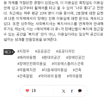
용 자체를 거절당한 경험이 있었는데, 이 미용실은 화장실도 미용실
안에 있고 입구부터 휠체어를 타고 올 수 있어 "너무 좋다"고 전한
다. 최근에는 하루 평균 10여 명이 이용 중이며, 2호점에 대한 요청
과 다른 지자체에서의 장애인 친화 미용실에 대한 문의도 계속되고
있다. 또한 상주하는 사회복지사는 복지서비스를 연계하여 안내해
주기도 하는데, 이는 <헤어카페 더 휴>가 장애인들이 복지에 접근할
수 있는 공간을 '복지관' 만이 아닌, 미용실이라는 일상적 공간으로
넓히는 성과를 만들었음을 보여준다.
기
태
#지정우
#공공공간
#공공디자인
사
그
관
#배려와동행
#환대의공간
#장애인공간
련
#장애인친화미용실
#이유에스플러스건축
태
그
#마들복지관
#다음세대미용실
#건축
#건축칼럼
#약자와의 동행
#약자동행
좋
18
카
트
페
아
카
위
이
요
오
터
스
톡
북