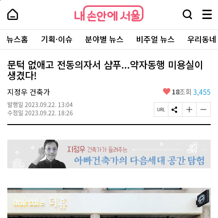
본
페
내
문
이
내
손
검
메
바
지
손
안
색
뉴
로
상
안
주
에
창
전
가
단
에
뉴스홈
기획·이슈
분야별 뉴스
비주얼 뉴스
우리동네
요
서
열
체
기
으
서
서
울
기
보
로
울
비
기
이
-
문턱 없애고 전동의자서 샴푸...약자동행 미용실이
스
동
서
생겼다!
바
울
로
시
가
좋
지정우 건축가
18
조회
3,455
대
기
아
표
발행일
2023.09.22. 13:04
요
소
페
S
글
글
수정일
2023.09.22. 18:26
통
이
N
자
자
포
지
S
크
크
털
U
공
기
기
R
유
크
작
L
하
게
게
복
기
변
변
사
경
경
하
하
기
기