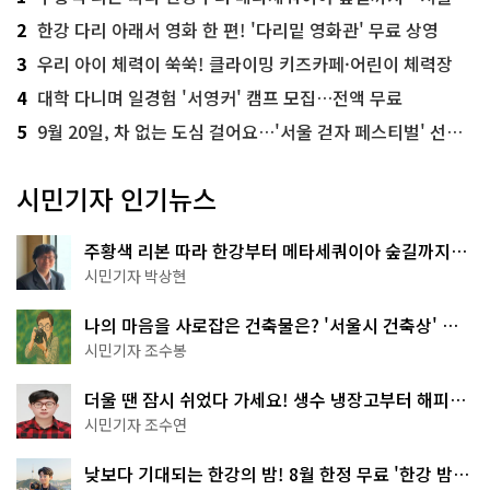
2
한강 다리 아래서 영화 한 편! '다리밑 영화관' 무료 상영
3
우리 아이 체력이 쑥쑥! 클라이밍 키즈카페·어린이 체력장
4
대학 다니며 일경험 '서영커' 캠프 모집…전액 무료
5
9월 20일, 차 없는 도심 걸어요…'서울 걷자 페스티벌' 선착순 5천명
시민기자 인기뉴스
주황색 리본 따라 한강부터 메타세쿼이아 숲길까지…
서울둘레길 15코스
시민기자 박상현
나의 마음을 사로잡은 건축물은? '서울시 건축상' 수
상작 공개!
시민기자 조수봉
더울 땐 잠시 쉬었다 가세요! 생수 냉장고부터 해피소
·무더위쉼터까지
시민기자 조수연
낮보다 기대되는 한강의 밤! 8월 한정 무료 '한강 밤