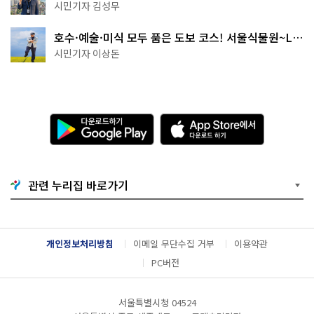
핑' 예약은?
시민기자 김성무
호수·예술·미식 모두 품은 도보 코스! 서울식물원~LG
아트센터~마곡테라스거리
시민기자 이상돈
다
A
운
p
로
p
드
S
하
t
기
o
관련 누리집 바로가기
G
r
o
e
o
에
g
서
l
다
개인정보처리방침
이메일 무단수집 거부
이용약관
e
운
P
로
PC버전
l
드
a
하
y
기
서울특별시청 04524