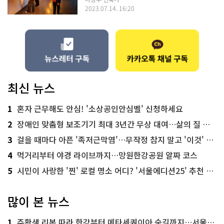
2023.07.14. 16:20
최신 뉴스
1
혼자 근무해도 안심! '소상공인안심벨' 신청하세요
2
장애인 맞춤형 보조기기 최대 3년간 무상 대여…삶의 질 높인다
3
걸을 때마다 아픈 '족저근막염'…무작정 참지 말고 '이것' 해보세요!
4
먹거리부터 야경 라이브까지…망원한강공원 알짜 코스
5
시민이 사랑한 '찐' 로컬 명소 어디? '서울에디션25' 추천 코스
많이 본 뉴스
1
주황색 리본 따라 한강부터 메타세쿼이아 숲길까지…서울둘레길 15코스