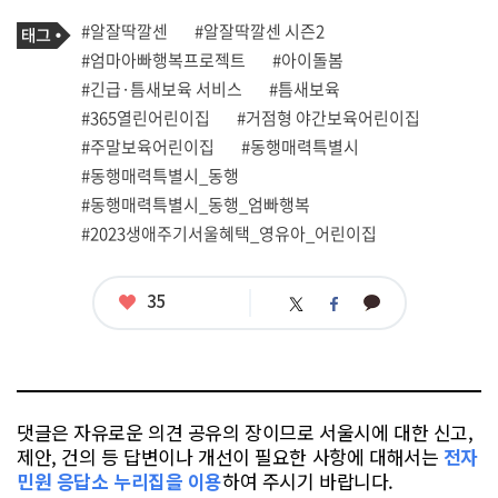
기
태
#알잘딱깔센
#알잘딱깔센 시즌2
사
그
관
#엄마아빠행복프로젝트
#아이돌봄
련
#긴급·틈새보육 서비스
#틈새보육
태
그
#365열린어린이집
#거점형 야간보육어린이집
#주말보육어린이집
#동행매력특별시
#동행매력특별시_동행
#동행매력특별시_동행_엄빠행복
#2023생애주기서울혜택_영유아_어린이집
좋
35
카
트
페
아
카
위
이
요
오
터
스
톡
북
댓글은 자유로운 의견 공유의 장이므로 서울시에 대한 신고,
제안, 건의 등 답변이나 개선이 필요한 사항에 대해서는
전자
민원 응답소 누리집을 이용
하여 주시기 바랍니다.