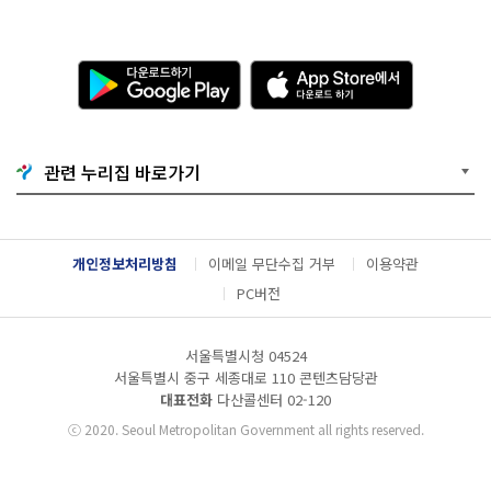
다
A
운
p
로
p
드
S
하
t
기
o
관련 누리집 바로가기
G
r
o
e
o
에
g
서
l
다
개인정보처리방침
이메일 무단수집 거부
이용약관
e
운
P
로
PC버전
l
드
a
하
y
기
서울특별시청 04524
서울특별시 중구 세종대로 110 콘텐츠담당관
대표전화
다산콜센터
02-120
ⓒ
2020. Seoul Metropolitan Government all rights reserved.