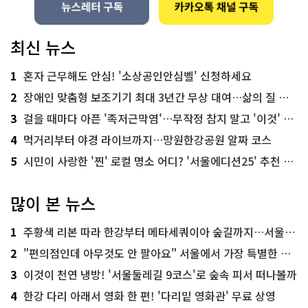
최신 뉴스
1
혼자 근무해도 안심! '소상공인안심벨' 신청하세요
2
장애인 맞춤형 보조기기 최대 3년간 무상 대여…삶의 질 높인다
3
걸을 때마다 아픈 '족저근막염'…무작정 참지 말고 '이것' 해보세요!
4
먹거리부터 야경 라이브까지…망원한강공원 알짜 코스
5
시민이 사랑한 '찐' 로컬 명소 어디? '서울에디션25' 추천 코스
많이 본 뉴스
1
주황색 리본 따라 한강부터 메타세쿼이아 숲길까지…서울둘레길 15코스
2
"편의점인데 아무것도 안 팔아요" 서울에서 가장 특별한 편의점의 정체
3
이것이 천연 냉방! '서울둘레길 9코스'로 숲속 피서 떠나볼까
4
한강 다리 아래서 영화 한 편! '다리밑 영화관' 무료 상영