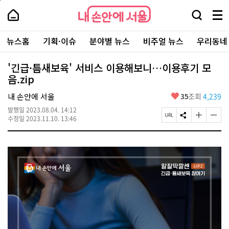
본
페
내
문
이
내
손
검
메
바
지
손
안
색
뉴
로
상
안
주
에
창
전
가
단
에
뉴스홈
기획·이슈
분야별 뉴스
비주얼 뉴스
우리동네
요
서
열
체
기
으
서
서
울
기
보
로
울
비
기
이
-
'긴급·틈새보육' 서비스 이용해보니…이용후기 모
스
동
서
음.zip
바
울
로
시
가
좋
내 손안에 서울
35
조회
4,239
대
기
아
표
발행일
2023.08.04. 14:12
요
소
페
S
글
글
수정일
2023.11.10. 13:46
통
이
N
자
자
포
지
S
크
크
털
U
공
기
기
R
유
크
작
L
하
게
게
복
기
변
변
사
경
경
하
하
기
기