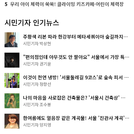
5
우리 아이 체력이 쑥쑥! 클라이밍 키즈카페·어린이 체력장
시민기자 인기뉴스
주황색 리본 따라 한강부터 메타세쿼이아 숲길까지…
서울둘레길 15코스
시민기자 박상현
"편의점인데 아무것도 안 팔아요" 서울에서 가장 특별
한 편의점의 정체
시민기자 권기윤
이것이 천연 냉방! '서울둘레길 9코스'로 숲속 피서 떠
나볼까
시민기자 정향선
나의 마음을 사로잡은 건축물은? '서울시 건축상' 수
상작 공개!
시민기자 조수봉
한여름에도 얼음장 같은 계곡물! 서울 '진관사 계곡'이
천국이네~
시민기자 양지영