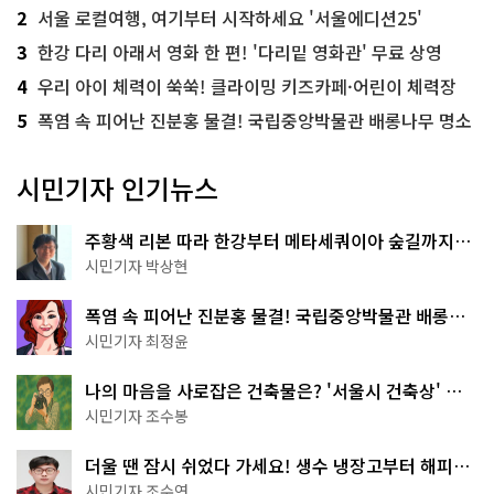
2
서울 로컬여행, 여기부터 시작하세요 '서울에디션25'
3
한강 다리 아래서 영화 한 편! '다리밑 영화관' 무료 상영
4
우리 아이 체력이 쑥쑥! 클라이밍 키즈카페·어린이 체력장
5
폭염 속 피어난 진분홍 물결! 국립중앙박물관 배롱나무 명소
시민기자 인기뉴스
주황색 리본 따라 한강부터 메타세쿼이아 숲길까지…
서울둘레길 15코스
시민기자 박상현
폭염 속 피어난 진분홍 물결! 국립중앙박물관 배롱나
무 명소
시민기자 최정윤
나의 마음을 사로잡은 건축물은? '서울시 건축상' 수
상작 공개!
시민기자 조수봉
더울 땐 잠시 쉬었다 가세요! 생수 냉장고부터 해피소
·무더위쉼터까지
시민기자 조수연