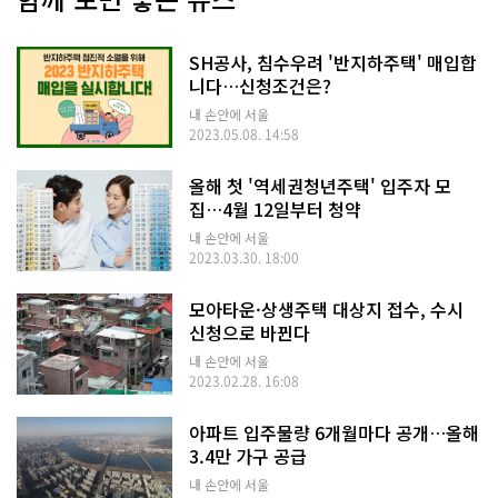
SH공사, 침수우려 '반지하주택' 매입합
니다…신청조건은?
내 손안에 서울
2023.05.08. 14:58
올해 첫 '역세권청년주택' 입주자 모
집…4월 12일부터 청약
내 손안에 서울
2023.03.30. 18:00
모아타운·상생주택 대상지 접수, 수시
신청으로 바뀐다
내 손안에 서울
2023.02.28. 16:08
아파트 입주물량 6개월마다 공개…올해
3.4만 가구 공급
내 손안에 서울