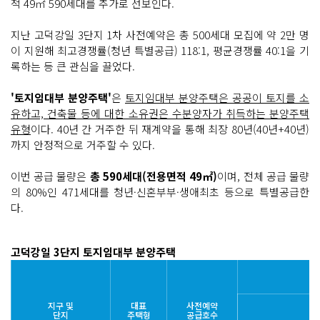
적 49㎡ 590세대를 추가로 선보인다.
지난 고덕강일 3단지 1차 사전예약은 총 500세대 모집에 약 2만 명
이 지원해 최고경쟁률(청년 특별공급) 118:1, 평균경쟁률 40:1을 기
록하는 등 큰 관심을 끌었다.
'토지임대부 분양주택'
은
토지임대부 분양주택은 공공이 토지를 소
유하고, 건축물 등에 대한 소유권은 수분양자가 취득하는 분양주택
유형
이다. 40년 간 거주한 뒤 재계약을 통해 최장 80년(40년+40년)
까지 안정적으로 거주할 수 있다.
이번 공급 물량은
총 590세대(전용면적 49㎡)
이며, 전체 공급 물량
의 80%인 471세대를 청년·신혼부부·생애최초 등으로 특별공급한
다.
고덕강일 3단지 토지임대부 분양주택
지구 및
대표
사전예약
단지
주택형
공급호수