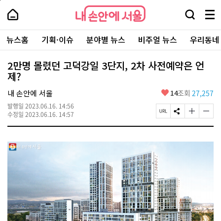
본
페
내
문
이
내
손
검
메
바
지
손
안
색
뉴
로
상
안
주
에
창
전
가
단
에
뉴스홈
기획·이슈
분야별 뉴스
비주얼 뉴스
우리동네
요
서
열
체
기
으
서
서
울
기
보
로
울
비
기
이
-
2만명 몰렸던 고덕강일 3단지, 2차 사전예약은 언
스
동
서
제?
바
울
로
시
가
좋
내 손안에 서울
14
조회
27,257
대
기
아
표
발행일
2023.06.16. 14:56
요
소
페
S
글
글
수정일
2023.06.16. 14:57
통
이
N
자
자
포
지
S
크
크
털
U
공
기
기
R
유
크
작
L
하
게
게
복
기
변
변
사
경
경
하
하
기
기