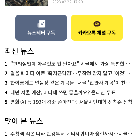
2023.02.22. 17:20
최신 뉴스
1
"편의점인데 아무것도 안 팔아요" 서울에서 가장 특별한 편의점의 정체
2
걸을 때마다 아픈 '족저근막염'…무작정 참지 말고 '이것' 해보세요!
3
한여름에도 얼음장 같은 계곡물! 서울 '진관사 계곡'이 천국이네~
4
내년 서울 예산, 어디에 쓰면 좋을까요? 온라인 투표
5
영화·AI 등 192개 강좌 쏟아진다! 서울시민대학 선착순 신청
많이 본 뉴스
1
주황색 리본 따라 한강부터 메타세쿼이아 숲길까지…서울둘레길 15코스