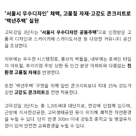
‘서울시 우수디자인’ 채택, 고품질 자재·고강도 콘크리트로
‘백년주택’ 실현
고덕강일 3단지는
‘서울시 우수디자인 공동주택’
으로 인정받은 고
품격 디자인과 스카이카페·스카이도서관 등 다양한 커뮤니티 공간
을 조성한다.
외부에는 우수한 시스템창호, 롱브릭 벽돌을, 내부에는 포세린 타일
의 아트월, 프리미엄 주방 상판 등 민간 분양 아파트와 다름없는
친
환경 고품질 자재
를 반영한다.
또한 ‘백년주택’ 구현을 위해 일반 콘크리트보다 최대 25% 강도가
강한
고강도 콘크리트
를 전면 적용한다.
고덕강일 3단지는 총 1,305세대 대단지로, 한강에 인접해 있으며,
근방에 미사한강공원, 고덕생태공원 등이 위치해 쾌적한 자연환경
을 누릴 수 있다. 단지 반경 300m 이내 강빛초·중학교 및 병설유치
원이 있어 안전한 교육환경을 누릴 수 있다.