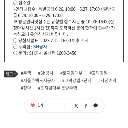
○ 접수일
-인터넷접수 : 특별공급 6.26. 10:00 ~ 6.27. 17:00 / 일반공
급 6.28. 10:00 ~ 6.29. 17:00
※ 방문인터넷접수는 유형별 접수시간 중 10:00~16:00(신
청마감시간 1시간 전)까지 도착하신 분에 한하여 접수가 가
능하오니 유의하시기 바랍니다.
○ 당첨자발표: 2023.7.12. 16:00 이후 게시
○ 누리집 :
SH공사
○ 문의 : SH공사 콜센터 1600-3456
기
태
#주택
#Sh공사
#토지임대부
#고덕강일
사
그
관
#서울주택도시공사
#고덕강일 3단지
#사전예약
련
#청약
#토지임대부 분양주택
태
그
좋
14
카
트
페
아
카
위
이
요
오
터
스
톡
북