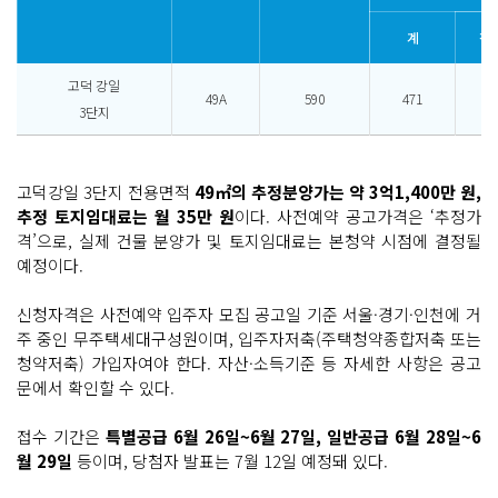
계
청
고덕 강일
49A
590
471
88
3단지
고덕강일 3단지 전용면적
49㎡의 추정분양가는 약 3억1,400만 원,
추정 토지임대료는 월 35만 원
이다. 사전예약 공고가격은 ‘추정가
격’으로, 실제 건물 분양가 및 토지임대료는 본청약 시점에 결정될
예정이다.
신청자격은 사전예약 입주자 모집 공고일 기준 서울·경기·인천에 거
주 중인 무주택세대구성원이며, 입주자저축(주택청약종합저축 또는
청약저축) 가입자여야 한다. 자산·소득기준 등 자세한 사항은 공고
문에서 확인할 수 있다.
접수 기간은
특별공급 6월 26일~6월 27일, 일반공급 6월 28일~6
월 29일
등이며, 당첨자 발표는 7월 12일 예정돼 있다.