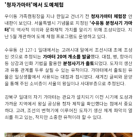
'청자가마터'에서 도예체험
우이동 가족캠핑장을 지나 한일교 건너기 전
청자가마터 체험장
안
내판이 보인다. 서울특별시 기념물로 지정된
‘수유동 분청사기 가마
터’
의 역사적 의의와 문화재적 가치를 알리기 위해 조성되었다. 지
난 5월 개관하여 도예 체험 프로그램도 운영하고 있다.
수유동 산 127-1 일대에서는 고려시대 말에서 조선시대 초에 조성
된 것으로 추정되는
가마터 20여 개소를 발굴
했다. 대접, 병, 항아리
등 상감과 인화 기법을 활용한
분청사기가 출토
되었다. 도자의 생산
과 유통 관계를 두루 살필 수 있는 유적이다. 가마터에서 출토된 유
물은 일상생활에서 사용되는 대접과 접시였다. 새겨진 글씨와 문양
을 통해 주된 소비층이 서울의 왕실이나 사대부층으로 추정된다.
강북구 일대의 자기 가마터는 관요가 설치되기 이전 시기에 도성과
가까운 지역에서 왕실 공상용 청자 제작을 확인했다는 점에서 중요
하다. 고려, 조선의 변혁기에 이루어진 도자기 생산 체계 파악의 열
쇠를 쥐고 있는, 작지만 소중한 유적이라 할 수 있다.