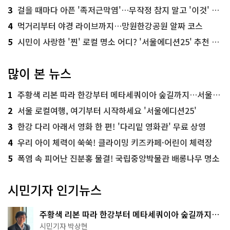
3
걸을 때마다 아픈 '족저근막염'…무작정 참지 말고 '이것' 해보세요!
4
먹거리부터 야경 라이브까지…망원한강공원 알짜 코스
5
시민이 사랑한 '찐' 로컬 명소 어디? '서울에디션25' 추천 코스
많이 본 뉴스
1
주황색 리본 따라 한강부터 메타세쿼이아 숲길까지…서울둘레길 15코스
2
서울 로컬여행, 여기부터 시작하세요 '서울에디션25'
3
한강 다리 아래서 영화 한 편! '다리밑 영화관' 무료 상영
4
우리 아이 체력이 쑥쑥! 클라이밍 키즈카페·어린이 체력장
5
폭염 속 피어난 진분홍 물결! 국립중앙박물관 배롱나무 명소
시민기자 인기뉴스
주황색 리본 따라 한강부터 메타세쿼이아 숲길까지…
서울둘레길 15코스
시민기자 박상현