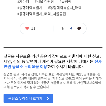
#가마터
#서울 캠핑장
#글램핑
태
그
#동행매력특별시
#동행매력특별시_매력
#동행매력특별시_매력_서울공원
좋
11
카
트
페
아
카
위
이
요
오
터
스
톡
북
댓글은 자유로운 의견 공유의 장이므로 서울시에 대한 신고,
제안, 건의 등 답변이나 개선이 필요한 사항에 대해서는
전자
민원 응답소 누리집을 이용
하여 주시기 바랍니다.
상업성 광고, 저작권 침해, 저속한 표현, 특정인에 대한 비방, 명예훼손, 정
치적 목적, 유사한 내용의 반복적 글, 개인정보 유출,그 밖에 공익을 저해하
거나 운영 취지에 맞지 않는 댓글은 서울특별시 조례 및 개인정보보호법에
의해 통보없이 삭제될 수 있습니다.
응답소 누리집 바로가기