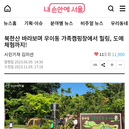
본
페
내
문
이
내
손
검
메
바
지
손
안
색
뉴
로
상
안
주
에
창
전
가
단
에
뉴스홈
기획·이슈
분야별 뉴스
비주얼 뉴스
우리동네
요
서
열
체
기
으
서
서
울
기
보
로
울
비
기
이
-
북한산 바라보며 우이동 가족캠핑장에서 힐링, 도예
스
동
서
체험까지!
바
울
로
시
가
좋
시민기자 김미선
11
조회
11,900
대
기
아
표
발행일
2023.06.09. 14:36
요
소
페
S
글
글
수정일
2023.11.09. 17:18
통
이
N
자
자
포
지
S
크
크
털
U
공
기
기
R
유
크
작
L
하
게
게
복
기
변
변
사
경
경
하
하
기
기