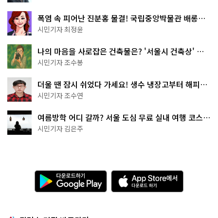
폭염 속 피어난 진분홍 물결! 국립중앙박물관 배롱나
무 명소
시민기자 최정윤
나의 마음을 사로잡은 건축물은? '서울시 건축상' 수
상작 공개!
시민기자 조수봉
더울 땐 잠시 쉬었다 가세요! 생수 냉장고부터 해피소
·무더위쉼터까지
시민기자 조수연
여름방학 어디 갈까? 서울 도심 무료 실내 여행 코스
추천
시민기자 김은주
다
A
운
p
로
p
드
S
하
t
기
o