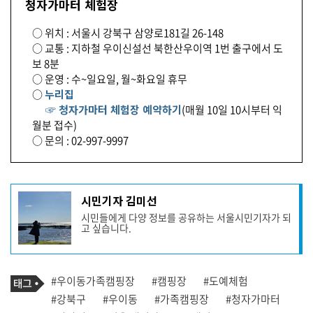
청자가마터 체험장
○ 위치 : 서울시 강북구 삼양로181길 26-148
○ 교통 : 지하철 우이신설선 북한산우이역 1번 출구에서 도
보 8분
○ 운영 : 수~일요일, 월~화요일 휴무
○
누리집
☞ 청자가마터 체험장 예약하기
(매월 10일 10시부터 익
월분 접수)
○ 문의 : 02-997-9997
기
시민기자 김미선
사
시민들에게 다양 정보를 공유하는 서울시민기자가 되
작
고 싶습니다.
성
자
프
로
기
필
태
#우이동가족캠핑장
#캠핑장
#도예체험
사
그
관
#강북구
#우이동
#가족캠핑장
#청자가마터
련