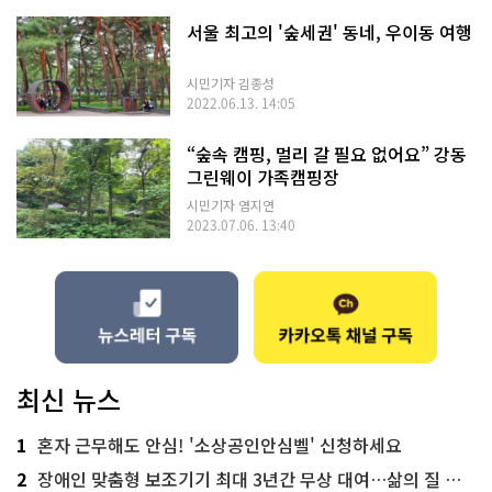
서울 최고의 '숲세권' 동네, 우이동 여행
시민기자 김종성
2022.06.13. 14:05
“숲속 캠핑, 멀리 갈 필요 없어요” 강동
그린웨이 가족캠핑장
시민기자 염지연
2023.07.06. 13:40
최신 뉴스
1
혼자 근무해도 안심! '소상공인안심벨' 신청하세요
2
장애인 맞춤형 보조기기 최대 3년간 무상 대여…삶의 질 높인다