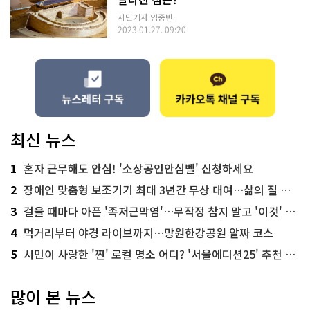
시민기자 임중빈
2023.01.27. 09:20
최신 뉴스
1
혼자 근무해도 안심! '소상공인안심벨' 신청하세요
2
장애인 맞춤형 보조기기 최대 3년간 무상 대여…삶의 질 높인다
3
걸을 때마다 아픈 '족저근막염'…무작정 참지 말고 '이것' 해보세요!
4
먹거리부터 야경 라이브까지…망원한강공원 알짜 코스
5
시민이 사랑한 '찐' 로컬 명소 어디? '서울에디션25' 추천 코스
많이 본 뉴스