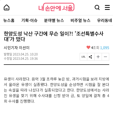
본
페
내
문
이
내
손
검
메
바
지
손
안
색
뉴
로
상
안
주
에
창
전
가
단
에
뉴스홈
기획·이슈
분야별 뉴스
비주얼 뉴스
우리동네
요
서
열
체
기
으
서
서
울
기
보
로
울
비
기
이
-
한양도성 낙산 구간에 무슨 일이?! '조선특별수사
스
동
서
대'가 떴다
바
울
로
시
가
좋
시민기자 이선미
4
조회
1,095
대
기
아
표
발행일
2023.04.25. 10:20
요
소
페
S
글
글
수정일
2023.04.25. 19:36
통
이
N
자
자
포
지
S
크
크
털
U
공
기
기
R
유
크
작
유생이 사라졌다. 음력 3월 초하루 늦은 밤, 과거시험을 보러 지방에
L
하
게
게
복
기
변
변
서 올라온 유생이 실종됐다. 한양도성을 순성하면 시험을 잘 본다
사
경
경
는 속설을 따라 나섰다가 실종되었다고 한다. 한양도성에서는 사라
하
하
진 유생을 찾기 위해 수사대를 신청 받아 금, 토 양일에 걸쳐 총 4
기
기
회 수사를 진행했다.