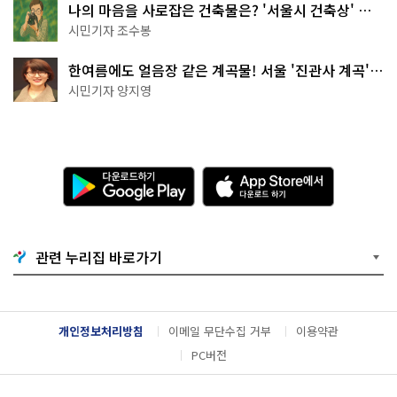
나의 마음을 사로잡은 건축물은? '서울시 건축상' 수
상작 공개!
시민기자 조수봉
한여름에도 얼음장 같은 계곡물! 서울 '진관사 계곡'이
천국이네~
시민기자 양지영
다
A
운
p
로
p
드
S
하
t
기
o
관련 누리집 바로가기
G
r
o
e
o
에
g
서
l
다
개인정보처리방침
이메일 무단수집 거부
이용약관
e
운
P
로
PC버전
l
드
a
하