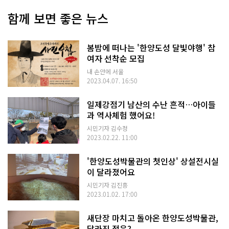
함께 보면 좋은 뉴스
봄밤에 떠나는 '한양도성 달빛야행' 참
여자 선착순 모집
내 손안에 서울
2023.04.07. 16:50
일제강점기 남산의 수난 흔적…아이들
과 역사체험 했어요!
시민기자 김수정
2023.02.22. 11:00
'한양도성박물관의 첫인상' 상설전시실
이 달라졌어요
시민기자 김진흥
2023.01.02. 17:00
새단장 마치고 돌아온 한양도성박물관,
달라진 점은?