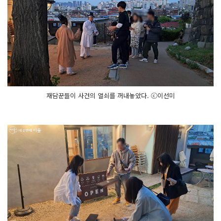
재담꾼들이 사건의 열쇠를 꺼내놓았다. ⓒ이선미