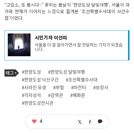
“고맙소, 또 봅시다~” 꽃피는 봄날의 ‘한양도성 달빛야행’, 서울의 과
거와 현재가 이어지는 느낌으로 즐겨본 ‘조선특별수사대의 사건수
첩’이었다.
기
시민기자 이선미
사
서울을 더 잘 알아가면서 잘 전달하는 기자가 되겠습
작
니다.
성
자
프
로
기
필
태
#한양도성
#한양도성 달빛야행
사
그
관
#한양도성 낙산구간
#조선특별수사대
련
#사라진 유생
#부험
#마전터
#보장사
태
그
#각자성석
#감역관
#혜화문
#한양도성전시관
좋
4
카
트
페
아
카
위
이
요
오
터
스