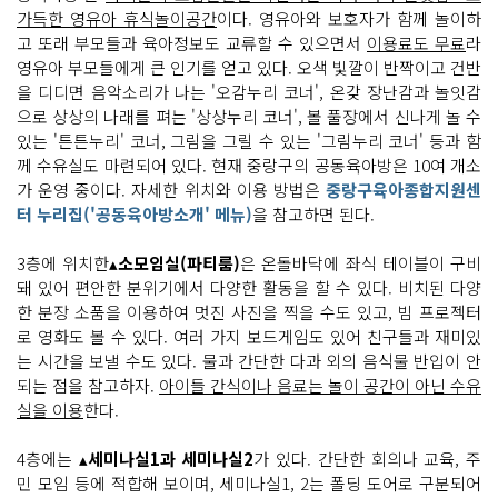
가득한 영유아 휴식놀이공간
이다. 영유아와 보호자가 함께 놀이하
고 또래 부모들과 육아정보도 교류할 수 있으면서
이용료도 무료
라
영유아 부모들에게 큰 인기를 얻고 있다. 오색 빛깔이 반짝이고 건반
을 디디면 음악소리가 나는 '오감누리 코너', 온갖 장난감과 놀잇감
으로 상상의 나래를 펴는 '상상누리 코너', 볼 풀장에서 신나게 놀 수
있는 '튼튼누리' 코너, 그림을 그릴 수 있는 '그림누리 코너' 등과 함
께 수유실도 마련되어 있다. 현재 중랑구의 공동육아방은 10여 개소
가 운영 중이다. 자세한 위치와 이용 방법은
중랑구육아종합지원센
터 누리집('공동육아방소개' 메뉴)
을 참고하면 된다.
3층에 위치한▴
소모임실(파티룸)
은 온돌바닥에 좌식 테이블이 구비
돼 있어 편안한 분위기에서 다양한 활동을 할 수 있다. 비치된 다양
한 분장 소품을 이용하여 멋진 사진을 찍을 수도 있고, 빔 프로젝터
로 영화도 볼 수 있다. 여러 가지 보드게임도 있어 친구들과 재미있
는 시간을 보낼 수도 있다. 물과 간단한 다과 외의 음식물 반입이 안
되는 점을 참고하자.
아이들 간식이나 음료는 놀이 공간이 아닌 수유
실을 이용
한다.
4층에는 ▴
세미나실1과 세미나실2
가 있다. 간단한 회의나 교육, 주
민 모임 등에 적합해 보이며, 세미나실1, 2는 폴딩 도어로 구분되어