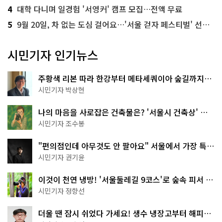
4
대학 다니며 일경험 '서영커' 캠프 모집…전액 무료
5
9월 20일, 차 없는 도심 걸어요…'서울 걷자 페스티벌' 선착순 5천명
시민기자 인기뉴스
주황색 리본 따라 한강부터 메타세쿼이아 숲길까지…
서울둘레길 15코스
시민기자 박상현
나의 마음을 사로잡은 건축물은? '서울시 건축상' 수
상작 공개!
시민기자 조수봉
"편의점인데 아무것도 안 팔아요" 서울에서 가장 특별
한 편의점의 정체
시민기자 권기윤
이것이 천연 냉방! '서울둘레길 9코스'로 숲속 피서 떠
나볼까
시민기자 정향선
더울 땐 잠시 쉬었다 가세요! 생수 냉장고부터 해피소