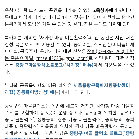
옥상에는 탁 트인 도시 풍경을 바라볼 수 있는 ▴
옥상카페
가 있다. 나
무데크 바닥에 파라솔 테이블 4개가 갖추어져 있어 시원하고 편안한
분위기에서 모임을 가질 수 있을 것 같다. 작은 무대도 마련돼 있다.
북카페를 제외한 ‘사가정 마중 마을활력소’의 전 공간은 사전 대관
신청 혹은 예약 후 이용
할 수 있다. 동아리실, 소모임실(파티룸), 세
미나실, 공유주방, 옥상카페의 대관 신청은
전화(02-435-1260)나 방
문 혹은 이메일(jnmaeul2023@gmail.com)
로 하면 된다. 대관 신청
서는
중랑구마을활력소블로그('사가정' 메뉴)
에서 다운받을 수 있
다.
누리봄 공동육아방의 이용 예약은
서울중랑구육아지원종합센터누
리집('공동육아방신청' 메뉴)
에서 하면 된다.
중랑구의 마을활력소는 이번에 새로이 개관한 ‘사가정 마중 마을활
력소’를 포함하여 총 5곳이 운영 중이다. 망우동에 위치한 ‘망우 마
중 마을활력소’, 상봉동의 ‘상봉 마중 마을활력소’, 중화동의 ‘중화
마중 마을활력소’, 면목동에 위치한 ‘겸재 마중 마을활력소’ 등이다.
자세한 시설 현황과 이용 방법은
중랑구 마을 활력소 블로그('중랑