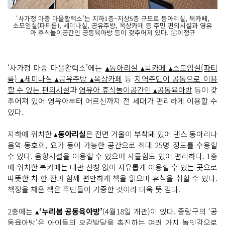
‘사가정 마중 마을활력소’는 지하1층~지상5층 규모로 동아리실, 북카페,
소모임실(파티룸), 세미나실, 공유주방, 옥상카페 등 주민 편의시설과 영유
아 휴식놀이공간인 공동육아방 등이 갖추어져 있다. ⓒ이정규
‘사가정 마중 마을활력소’에는
▴동아리실 ▴북카페 ▴소모임실(파티
룸) ▴세미나실 ▴공유주방 ▴옥상카페
등
지역주민이 공동으로 이용
할 수 있는 편의시설
과
영유아 휴식놀이공간인 ▴공동육아방
등이 갖
추어져 있어 영유아부터 어르신까지 전 세대가 편리하게 이용할 수
있다.
지하에 위치한 ▴
동아리실
은 전면 거울이 부착돼 있어 댄스 동아리나
음악 동호회, 요가 등이 가능한 공간으로 최대 25명 정도를 수용할
수 있다. 음향시설을 이용할 수 있으며 사물함도 있어 편리하다. 1층
에 위치한 북카페는 대관 신청 없이 자유롭게 이용할 수 있는 곳으로
따뜻한 차 한 잔과 함께 편안하게 책을 읽으며 휴식을 취할 수 있다.
책장을 채운 책은 주민들이 기증한 것이라 더욱 뜻 깊다.
2층에는 ▴
‘누리봄 공동육아방’
(4월18일 개관)이 있다. 중랑구의 ‘공
동육아방’은
아이들의 오감발달을 촉진하는 여러 가지 놀잇감으로