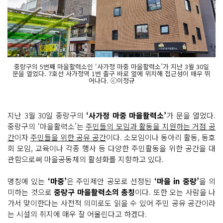
중랑구의 5번째 마을활력소인 ‘사가정 마중 마을활력소’가 지난 3월 30일
문을 열었다. 7호선 사가정역 1번 출구 바로 옆에 위치해 접근성이 매우 뛰
어나다. ⓒ이정규
지난 3월 30일 중랑구의
‘사가정 마중 마을활력소’
가 문을 열었다.
중랑구의 ‘마을활력소’는
주민들의 모임과 활동을 지원하는 거점 공
간
이자
주민들을 위한 공유 공간
이다. 소모임이나 동아리 활동, 동호
회 모임, 교육이나 각종 행사 등 다양한 주민활동을 위한 공간을 대
관함으로써 마을공동체의 활성화를 지향하고 있다.
명칭에 있는
‘마중’
은 주민제안 공모로 선정된
‘마을 in 중랑’
을 의
미하는 것으로
중랑구 마을활력소의 총칭
이다. 또한 오는 사람을 나
가서 맞이한다는 사전적 의미로도 읽을 수 있어 주민 공유 공간이라
는 시설의 취지에 매우 잘 어울린다고 하겠다.