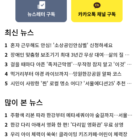
최신 뉴스
1
혼자 근무해도 안심! '소상공인안심벨' 신청하세요
2
장애인 맞춤형 보조기기 최대 3년간 무상 대여…삶의 질 높인다
3
걸을 때마다 아픈 '족저근막염'…무작정 참지 말고 '이것' 해보세요!
4
먹거리부터 야경 라이브까지…망원한강공원 알짜 코스
5
시민이 사랑한 '찐' 로컬 명소 어디? '서울에디션25' 추천 코스
많이 본 뉴스
1
주황색 리본 따라 한강부터 메타세쿼이아 숲길까지…서울둘레길 15코스
2
한강 다리 아래서 영화 한 편! '다리밑 영화관' 무료 상영
3
우리 아이 체력이 쑥쑥! 클라이밍 키즈카페·어린이 체력장