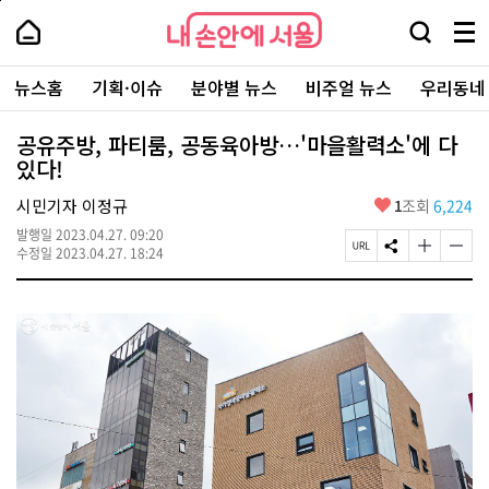
본
페
내
문
이
내
손
검
메
바
지
손
안
색
뉴
로
상
안
주
에
창
전
가
단
에
뉴스홈
기획·이슈
분야별 뉴스
비주얼 뉴스
우리동네
요
서
열
체
기
으
서
서
울
기
보
로
울
비
기
이
-
공유주방, 파티룸, 공동육아방…'마을활력소'에 다
스
동
서
있다!
바
울
로
시
가
좋
시민기자 이정규
1
조회
6,224
대
기
아
표
발행일
2023.04.27. 09:20
요
소
페
S
글
글
수정일
2023.04.27. 18:24
통
이
N
자
자
포
지
S
크
크
털
U
공
기
기
R
유
크
작
L
하
게
게
복
기
변
변
사
경
경
하
하
기
기