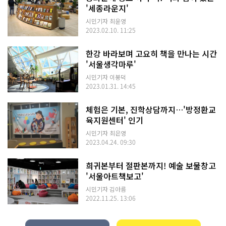
'세종라운지'
시민기자 최윤영
2023.02.10. 11:25
한강 바라보며 고요히 책을 만나는 시간
'서울생각마루'
시민기자 이봉덕
2023.01.31. 14:45
체험은 기본, 진학상담까지…'방정환교
육지원센터' 인기
시민기자 최은영
2023.04.24. 09:30
희귀본부터 절판본까지! 예술 보물창고
'서울아트책보고'
시민기자 김아름
2022.11.25. 13:06