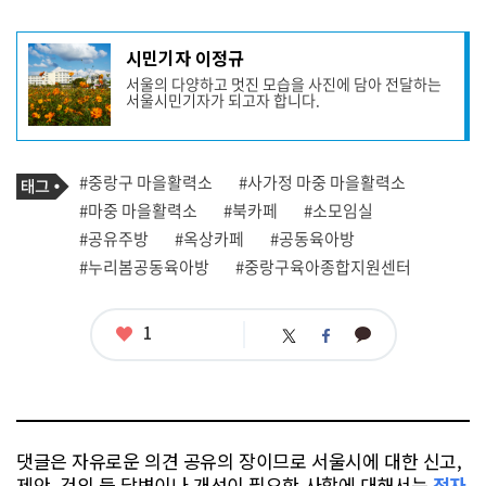
기
시민기자 이정규
사
서울의 다양하고 멋진 모습을 사진에 담아 전달하는
작
서울시민기자가 되고자 합니다.
성
자
프
로
기
필
태
#중랑구 마을활력소
#사가정 마중 마을활력소
사
그
관
#마중 마을활력소
#북카페
#소모임실
련
#공유주방
#옥상카페
#공동육아방
태
그
#누리봄공동육아방
#중랑구육아종합지원센터
좋
1
카
트
페
아
카
위
이
요
오
터
스
톡
북
댓글은 자유로운 의견 공유의 장이므로 서울시에 대한 신고,
제안, 건의 등 답변이나 개선이 필요한 사항에 대해서는
전자