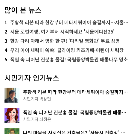
많이 본 뉴스
1
주황색 리본 따라 한강부터 메타세쿼이아 숲길까지…서울둘레길 15코스
2
서울 로컬여행, 여기부터 시작하세요 '서울에디션25'
3
한강 다리 아래서 영화 한 편! '다리밑 영화관' 무료 상영
4
우리 아이 체력이 쑥쑥! 클라이밍 키즈카페·어린이 체력장
5
폭염 속 피어난 진분홍 물결! 국립중앙박물관 배롱나무 명소
시민기자 인기뉴스
주황색 리본 따라 한강부터 메타세쿼이아 숲길까지…
서울둘레길 15코스
시민기자 박상현
폭염 속 피어난 진분홍 물결! 국립중앙박물관 배롱나
무 명소
시민기자 최정윤
나의 마음을 사로잡은 건축물은? '서울시 건축상' 수