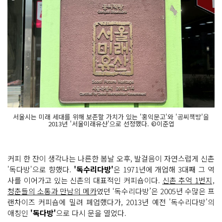
서울시는 미래 세대를 위해 보존할 가치가 있는 '홍익문고'와 '공씨책방'을
2013년 '서울미래유산'으로 선정했다. ©이준엽
커피 한 잔이 생각나는 나른한 봄날 오후, 발걸음이 자연스럽게 신촌
'독다방'으로 향했다.
'독수리다방'
은 1971년에 개업해 3대째 그 역
사를 이어가고 있는 신촌의 대표적인 커피숍이다.
신촌 추억 1번지,
청춘들의 소통과 만남의 메카
였던 ‘독수리다방’은 2005년 수많은 프
랜차이즈 커피숍에 밀려 폐업했다가, 2013년 예전 '독수리다방'의
애칭인
'독다방'
으로 다시 문을 열었다.