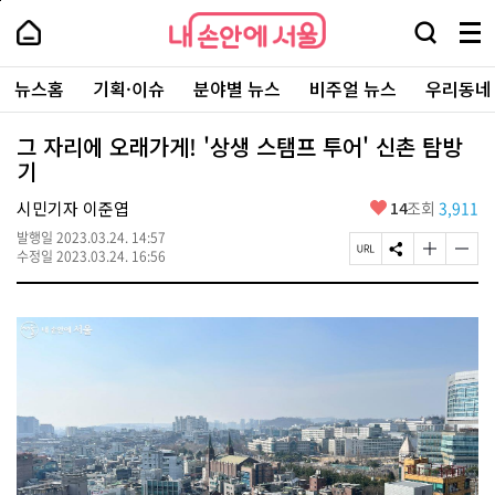
본
페
내
문
이
내
손
검
메
바
지
손
안
색
뉴
로
상
안
주
에
창
전
가
단
에
뉴스홈
기획·이슈
분야별 뉴스
비주얼 뉴스
우리동네
요
서
열
체
기
으
서
서
울
기
보
로
울
비
기
이
-
그 자리에 오래가게! '상생 스탬프 투어' 신촌 탐방
스
동
서
기
바
울
로
시
가
좋
시민기자 이준엽
14
조회
3,911
대
기
아
표
발행일
2023.03.24. 14:57
요
소
페
S
글
글
수정일
2023.03.24. 16:56
통
이
N
자
자
포
지
S
크
크
털
U
공
기
기
R
유
크
작
L
하
게
게
복
기
변
변
사
경
경
하
하
기
기