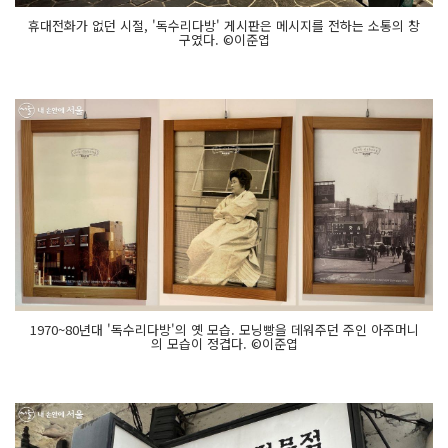
휴대전화가 없던 시절, '독수리다방' 게시판은 메시지를 전하는 소통의 창
구였다. ©이준엽
1970~80년대 '독수리다방'의 옛 모습. 모닝빵을 데워주던 주인 아주머니
의 모습이 정겹다. ©이준엽