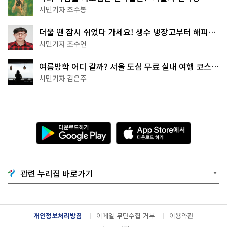
상작 공개!
시민기자 조수봉
더울 땐 잠시 쉬었다 가세요! 생수 냉장고부터 해피소
·무더위쉼터까지
시민기자 조수연
여름방학 어디 갈까? 서울 도심 무료 실내 여행 코스
추천
시민기자 김은주
다
A
운
p
로
p
드
S
하
t
기
o
관련 누리집 바로가기
G
r
o
e
o
에
g
서
l
다
개인정보처리방침
이메일 무단수집 거부
이용약관
e
운