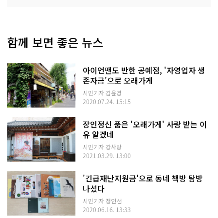
함께 보면 좋은 뉴스
아이언맨도 반한 공예점, '자영업자 생
존자금'으로 오래가게
시민기자 김윤경
2020.07.24. 15:15
장인정신 품은 '오래가게' 사랑 받는 이
유 알겠네
시민기자 강사랑
2021.03.29. 13:00
'긴급재난지원금'으로 동네 책방 탐방
나섰다
시민기자 정인선
2020.06.16. 13:33