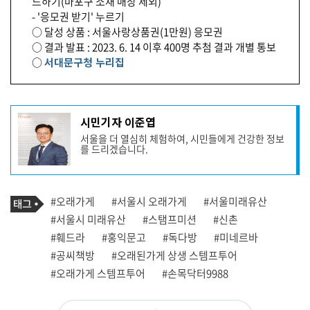
드하기(마포구 소재 매장 제외)
- '응모권 받기' 누르기
○ 달성 상품 : 서울사랑상품권(1만원) 응모권
○ 결과 발표 : 2023. 6. 14 이후 400명 추첨 결과 개별 통보
○
서대문구청 누리집
기
시민기자 이준엽
사
서울을 더 열심히 체험하여, 시민들에게 건강한 정보
작
를 드리겠습니다.
성
자
프
로
기
필
태
#오래가게
#서울시 오래가게
#서울미래유산
사
그
관
#서울시 미래유산
#스탬프미션
#신촌
련
#훼드라
#홍익문고
#독다방
#미네르바
태
그
#공씨책방
#오래된가게 상생 스템프투어
#오래가게 스템프투어
#손목닥터9988