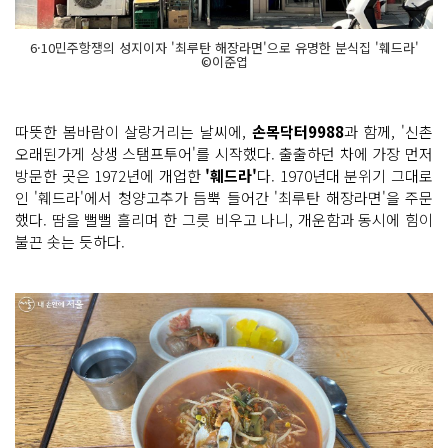
6·10민주항쟁의 성지이자 '최루탄 해장라면'으로 유명한 분식집 '훼드라'
©이준엽
따뜻한 봄바람이 살랑거리는 날씨에,
손목닥터9988
과 함께, '신촌
오래된가게 상생 스탬프투어'를 시작했다. 출출하던 차에 가장 먼저
방문한 곳은 1972년에 개업한
'훼드라'
다. 1970년대 분위기 그대로
인 '훼드라'에서 청양고추가 듬뿍 들어간 '최루탄 해장라면'을 주문
했다. 땀을 뻘뻘 흘리며 한 그릇 비우고 나니, 개운함과 동시에 힘이
불끈 솟는 듯하다.