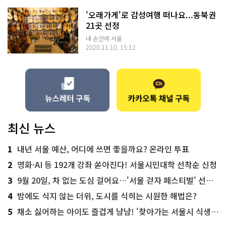
'오래가게'로 감성여행 떠나요...동북권
21곳 선정
내 손안에 서울
2020.11.10. 15:12
최신 뉴스
1
내년 서울 예산, 어디에 쓰면 좋을까요? 온라인 투표
2
영화·AI 등 192개 강좌 쏟아진다! 서울시민대학 선착순 신청
3
9월 20일, 차 없는 도심 걸어요…'서울 걷자 페스티벌' 선착순 5천명
4
밤에도 식지 않는 더위, 도시를 식히는 시원한 해법은?
5
채소 싫어하는 아이도 즐겁게 냠냠! '찾아가는 서울시 식생활 교육' 현장