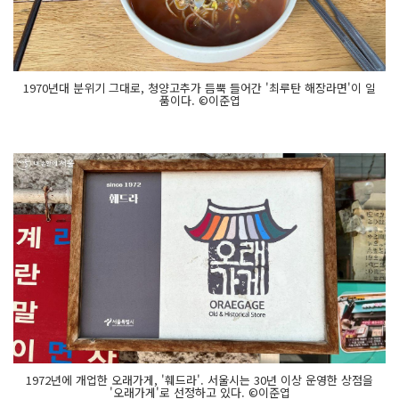
1970년대 분위기 그대로, 청양고추가 듬뿍 들어간 '최루탄 해장라면'이 일
품이다. ©이준엽
1972년에 개업한 오래가게, '훼드라'. 서울시는 30년 이상 운영한 상점을
'오래가게'로 선정하고 있다. ©이준엽