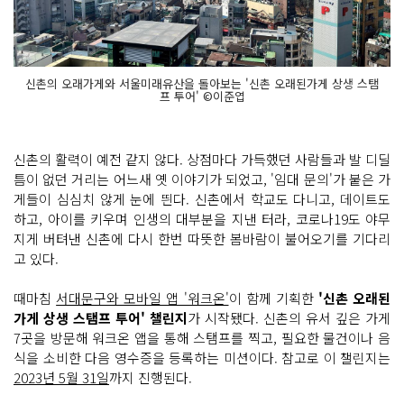
신촌의 오래가게와 서울미래유산을 돌아보는 '신촌 오래된가게 상생 스탬
프 투어' ©이준엽
신촌의 활력이 예전 같지 않다. 상점마다 가득했던 사람들과 발 디딜
틈이 없던 거리는 어느새 옛 이야기가 되었고, '임대 문의'가 붙은 가
게들이 심심치 않게 눈에 띈다. 신촌에서 학교도 다니고, 데이트도
하고, 아이를 키우며 인생의 대부분을 지낸 터라, 코로나19도 야무
지게 버텨낸 신촌에 다시 한번 따뜻한 봄바람이 불어오기를 기다리
고 있다.
때마침
서대문구와 모바일 앱 '워크온'
이 함께 기획한
'신촌 오래된
가게 상생 스탬프 투어' 챌린지
가 시작됐다. 신촌의 유서 깊은 가게
7곳을 방문해 워크온 앱을 통해 스탬프를 찍고, 필요한 물건이나 음
식을 소비한 다음 영수증을 등록하는 미션이다. 참고로 이 챌린지는
2023년 5월 31일
까지 진행된다.