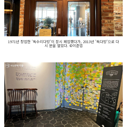
1971년 창업한 '독수리다방'이 잠시 폐업했다가, 2013년 '독다방'으로 다
시 문을 열었다. ©이준엽