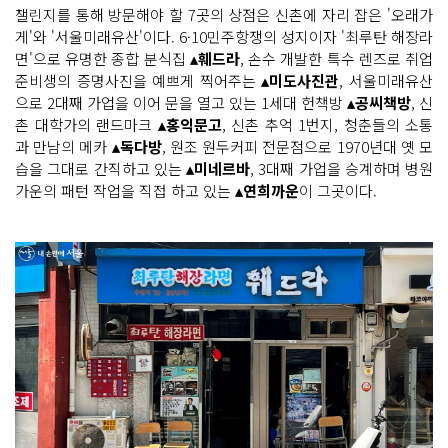
챌린지를 통해 방문해야 할 7곳의 상점은 신촌에 자리 잡은 '오래가
게'와 '서울미래유산'이다. 6·10민주항쟁의 성지이자 '최루탄 해장라
면'으로 유명한 종합 분식집
▴훼드라
, 손수 개발한 특수 렌즈로 취업
준비생의 증명사진을 예쁘게 찍어주는
▴미도사진관
, 서울미래유산
으로 2대째 가업을 이어 문을 열고 있는 1세대 헌책방
▴공씨책방
, 신
촌 대학가의 랜드마크
▴홍익문고
, 신촌 추억 1번지, 청춘들의 소통
과 만남의 메카
▴독다방
, 원조 원두커피 전문점으로 1970년대 옛 모
습을 그대로 간직하고 있는
▴미네르바
, 3대째 가업을 승계하며 병원
가운의 패턴 작업을 직접 하고 있는
▴연희까운
이 그곳이다.