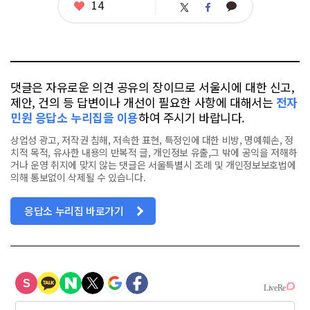
좋
14
카
트
페
아
카
위
이
요
오
터
스
톡
북
댓글은 자유로운 의견 공유의 장이므로 서울시에 대한 신고,
제안, 건의 등 답변이나 개선이 필요한 사항에 대해서는
전자
민원 응답소 누리집을 이용
하여 주시기 바랍니다.
상업성 광고, 저작권 침해, 저속한 표현, 특정인에 대한 비방, 명예훼손, 정
치적 목적, 유사한 내용의 반복적 글, 개인정보 유출,그 밖에 공익을 저해하
거나 운영 취지에 맞지 않는 댓글은 서울특별시 조례 및 개인정보보호법에
의해 통보없이 삭제될 수 있습니다.
응답소 누리집 바로가기