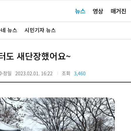
주
뉴스
영상
매거진
요
서
비
스
바
네 뉴스
시민기자 뉴스
로
가
기"
센터도 새단장했어요~
수정일
2023.02.01. 16:22
조회
3,460