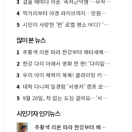
3
걸을 때마다 아픈 '족저근막염'…무작정 참지 말고 '이것' 해보세요!
4
먹거리부터 야경 라이브까지…망원한강공원 알짜 코스
5
시민이 사랑한 '찐' 로컬 명소 어디? '서울에디션25' 추천 코스
많이 본 뉴스
1
주황색 리본 따라 한강부터 메타세쿼이아 숲길까지…서울둘레길 15코스
2
한강 다리 아래서 영화 한 편! '다리밑 영화관' 무료 상영
3
우리 아이 체력이 쑥쑥! 클라이밍 키즈카페·어린이 체력장
4
대학 다니며 일경험 '서영커' 캠프 모집…전액 무료
5
9월 20일, 차 없는 도심 걸어요…'서울 걷자 페스티벌' 선착순 5천명
시민기자 인기뉴스
주황색 리본 따라 한강부터 메타세쿼이아 숲길까지…서울둘레길 15코스