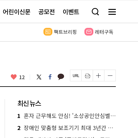
어린이신문
공모전
이벤트
검
메
색
뉴
창
전
열
체
팩트브리핑
레터구독
기
보
기
카
좋
트
페
12
페
인
글
글
카
위
이
아
이
쇄
자
자
오
터
스
요
지
하
크
크
톡
북
U
기
기
기
R
새
크
작
L
창
게
게
최신 뉴스
복
열
변
변
사
림
경
경
하
하
1
혼자 근무해도 안심! '소상공인안심벨' 신청하세요
기
기
2
장애인 맞춤형 보조기기 최대 3년간 무상 대여…삶의 질 높인다