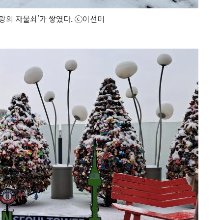
랑의 자물쇠’가 쌓였다. ⓒ이선미