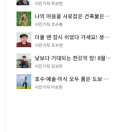
시민기자 박상현
나의 마음을 사로잡은 건축물은? '서울시 건축상' 수상작 공개!
시민기자 조수봉
더울 땐 잠시 쉬었다 가세요! 생수 냉장고부터 해피소·무더위쉼터까지
시민기자 조수연
낮보다 기대되는 한강의 밤! 8월 한정 무료 '한강 밤핑' 예약은?
시민기자 김성무
호수·예술·미식 모두 품은 도보 코스! 서울식물원~LG아트센터~마곡테라스거리
시민기자 이상돈