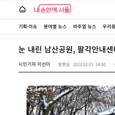
본
페
문
이
뉴
바
지
스
로
상
룸
가
단
뉴
기
으
스
로
기획·이슈
분야별 뉴스
비주얼 뉴스
우리동
주
이
요
동
서
비
스
눈 내린 남산공원, 팔각안내
바
로
가
기
시민기자 이선미
발행일
2023.02.01. 14:00