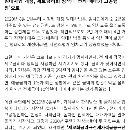
임대차법 개정, 제로금리화 정책…'전세-매매가 고공행
진'으로
2020년 8월 1일부터 시행된 개정 임대차법은, 임차인에게 2+2년을
거주할 수 있는 갱신권한, 또 갱신 시 5% 이내로 임차료를 올리도록
하는 상한제를 모두 도입했다. 직관적으로도 2년 거주 대비 4년 거
주의 장점이 매우 크기 때문에, 임대차법을 통해서 임차권이 보강되
는 형태로의 개정이라면, 자연스럽게 임차료가 상승하였을 것이다.
그런데 이 기간은 코로나로 인해 경기가 멈춰서면서, 전 세계 각국이
제로금리화 정책을 사용하던 시기이기도 했다. 금리가 낮아지면서
나타난 현상은, 가령 전세금 5억원의 임차인을 두고 있는 소유주 입
장에서 2% 예금금리 기준 1,000만원의 환산수익을 올리고 있었다
면, 예금금리가 1%가 되는 상황에서 같은 금액의 환산수익을 올리
기 위해선 전세금이 10억원이 되어야 한다는 것과 동일했다.
이런 국면에서 2020년 8월부터, 가계부채 관리방안 및 금리상승 압
력이 나타나기 시작한 2021년 12월까지의 약 1년 반 동안, 전세가가
고공행진하는 현상이 나타난다. 높아진 전세가는 매매가격을 밀어
올리기 시작하고, 그렇게 2020년 주택가격상승률이 두 자릿수로 나
타나는 계기가 되었다. 요약하면
‘제로화금리→전세가격급등→전