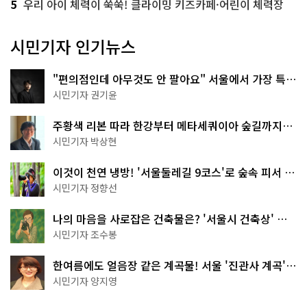
5
우리 아이 체력이 쑥쑥! 클라이밍 키즈카페·어린이 체력장
시민기자 인기뉴스
"편의점인데 아무것도 안 팔아요" 서울에서 가장 특별
한 편의점의 정체
시민기자 권기윤
주황색 리본 따라 한강부터 메타세쿼이아 숲길까지…
서울둘레길 15코스
시민기자 박상현
이것이 천연 냉방! '서울둘레길 9코스'로 숲속 피서 떠
나볼까
시민기자 정향선
나의 마음을 사로잡은 건축물은? '서울시 건축상' 수
상작 공개!
시민기자 조수봉
한여름에도 얼음장 같은 계곡물! 서울 '진관사 계곡'이
천국이네~
시민기자 양지영