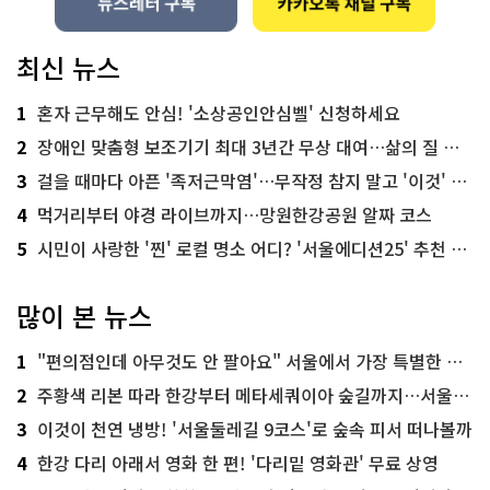
최신 뉴스
1
혼자 근무해도 안심! '소상공인안심벨' 신청하세요
2
장애인 맞춤형 보조기기 최대 3년간 무상 대여…삶의 질 높인다
3
걸을 때마다 아픈 '족저근막염'…무작정 참지 말고 '이것' 해보세요!
4
먹거리부터 야경 라이브까지…망원한강공원 알짜 코스
5
시민이 사랑한 '찐' 로컬 명소 어디? '서울에디션25' 추천 코스
많이 본 뉴스
1
"편의점인데 아무것도 안 팔아요" 서울에서 가장 특별한 편의점의 정체
2
주황색 리본 따라 한강부터 메타세쿼이아 숲길까지…서울둘레길 15코스
3
이것이 천연 냉방! '서울둘레길 9코스'로 숲속 피서 떠나볼까
4
한강 다리 아래서 영화 한 편! '다리밑 영화관' 무료 상영