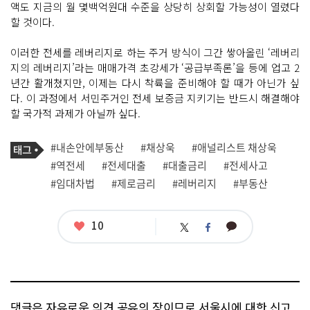
액도 지금의 월 몇백억원대 수준을 상당히 상회할 가능성이 열렸다
할 것이다.
이러한 전세를 레버리지로 하는 주거 방식이 그간 쌓아올린 ‘레버리
지의 레버리지’라는 매매가격 초강세가 ‘공급부족론’을 등에 업고 2
년간 활개쳤지만, 이제는 다시 착륙을 준비해야 할 때가 아닌가 싶
다. 이 과정에서 서민주거인 전세 보증금 지키기는 반드시 해결해야
할 국가적 과제가 아닐까 싶다.
기
태
#내손안에부동산
#채상욱
#애널리스트 채상욱
사
그
관
#역전세
#전세대출
#대출금리
#전세사고
련
#임대차법
#제로금리
#레버리지
#부동산
태
그
좋
10
카
트
페
아
카
위
이
요
오
터
스
톡
북
댓글은 자유로운 의견 공유의 장이므로 서울시에 대한 신고,