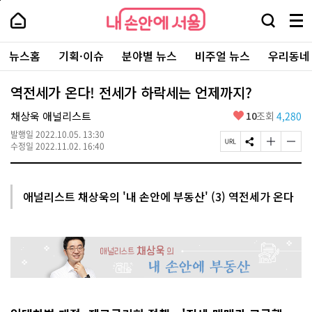
본
페
내
문
이
내
손
검
메
바
지
손
안
색
뉴
로
상
안
주
에
창
전
가
단
에
뉴스홈
기획·이슈
분야별 뉴스
비주얼 뉴스
우리동네
요
서
열
체
기
으
서
서
울
기
보
로
울
비
기
이
-
역전세가 온다! 전세가 하락세는 언제까지?
스
동
서
바
울
좋
채상욱 애널리스트
10
조회
4,280
로
시
아
가
대
발행일
2022.10.05. 13:30
요
기
페
S
글
글
표
수정일
2022.11.02. 16:40
이
N
자
자
소
지
S
크
크
통
U
공
기
기
포
R
유
크
작
털
애널리스트 채상욱의 '내 손안에 부동산' (3) 역전세가 온다
L
하
게
게
복
기
변
변
사
경
경
하
하
기
기