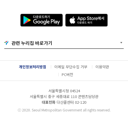
다
A
운
p
로
p
드
S
하
t
기
o
관련 누리집 바로가기
G
r
o
e
o
에
g
서
l
다
개인정보처리방침
이메일 무단수집 거부
이용약관
e
운
P
로
PC버전
l
드
a
하
y
기
서울특별시청 04524
서울특별시 중구 세종대로 110 콘텐츠담당관
대표전화
다산콜센터
02-120
ⓒ
2020. Seoul Metropolitan Government all rights reserved.