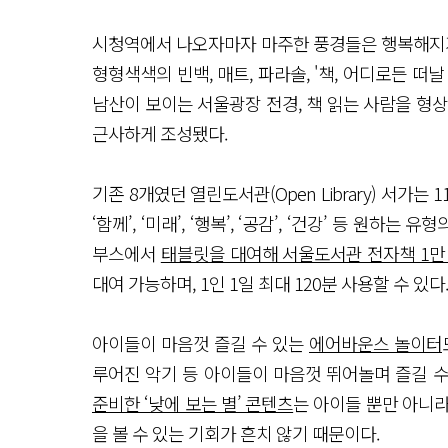
시청역에서 나오자마자 마주한 풍경들은 행복해지기
형형색색의 빈백, 매트, 파라솔, '책, 어디로든 떠
남산이 보이는 서울광장 전경, 책 읽는 사람을 형
근사하게 조성됐다.
기존 8개였던 열린도서관(Open Library) 서가는
‘함께’, ‘미래’, ‘행복’, ‘공감’, ‘건강’ 등 원
부스에서
태블릿을 대여해 서울도서관 전자책 1만 5
대여 가능하며, 1인 1일 최대 120분 사용할 수 있다
아이들이 마음껏 즐길 수 있는
에어바운스 놀이터
루어진 악기 등 아이들이 마음껏 뛰어놀며 즐길 수
준비한 ‘낮에 보는 별’ 콘텐츠
는 아이들 뿐만 아니
을 볼 수 있는 기회가 흔치 않기 때문이다.