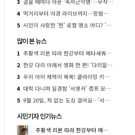
3
걸을 때마다 아픈 '족저근막염'…무작정 참지 말고 '이것' 해보세요!
4
먹거리부터 야경 라이브까지…망원한강공원 알짜 코스
5
시민이 사랑한 '찐' 로컬 명소 어디? '서울에디션25' 추천 코스
많이 본 뉴스
1
주황색 리본 따라 한강부터 메타세쿼이아 숲길까지…서울둘레길 15코스
2
한강 다리 아래서 영화 한 편! '다리밑 영화관' 무료 상영
3
우리 아이 체력이 쑥쑥! 클라이밍 키즈카페·어린이 체력장
4
대학 다니며 일경험 '서영커' 캠프 모집…전액 무료
5
9월 20일, 차 없는 도심 걸어요…'서울 걷자 페스티벌' 선착순 5천명
시민기자 인기뉴스
주황색 리본 따라 한강부터 메타세쿼이아 숲길까지…서울둘레길 15코스