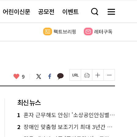
어린이신문
공모전
이벤트
검
메
색
뉴
창
전
열
체
팩트브리핑
레터구독
기
보
기
카
좋
트
페
9
페
인
글
글
카
위
이
아
이
쇄
자
자
오
터
스
요
지
하
크
크
톡
북
U
기
기
기
R
새
크
작
L
창
게
게
최신 뉴스
복
열
변
변
사
림
경
경
하
하
1
혼자 근무해도 안심! '소상공인안심벨' 신청하세요
기
기
2
장애인 맞춤형 보조기기 최대 3년간 무상 대여…삶의 질 높인다