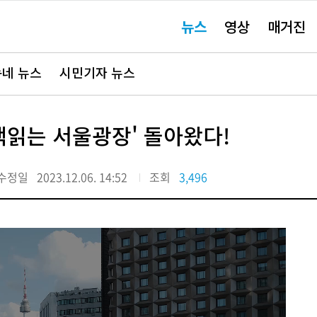
주
뉴스
영상
매거진
요
서
비
스
바
네 뉴스
시민기자 뉴스
로
가
기"
책읽는 서울광장' 돌아왔다!
수정일
2023.12.06. 14:52
조회
3,496