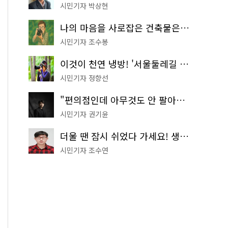
시민기자 박상현
나의 마음을 사로잡은 건축물은? '서울시 건축상' 수상작 공개!
시민기자 조수봉
이것이 천연 냉방! '서울둘레길 9코스'로 숲속 피서 떠나볼까
시민기자 정향선
"편의점인데 아무것도 안 팔아요" 서울에서 가장 특별한 편의점의 정체
시민기자 권기윤
더울 땐 잠시 쉬었다 가세요! 생수 냉장고부터 해피소·무더위쉼터까지
시민기자 조수연