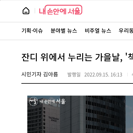
본
페
문
이
뉴
바
지
스
로
상
룸
가
단
뉴
기
으
스
로
기획·이슈
분야별 뉴스
비주얼 뉴스
우리동
주
이
요
동
서
비
스
잔디 위에서 누리는 가을날, '
바
로
가
기
시민기자 김아름
발행일
2022.09.15. 16:13