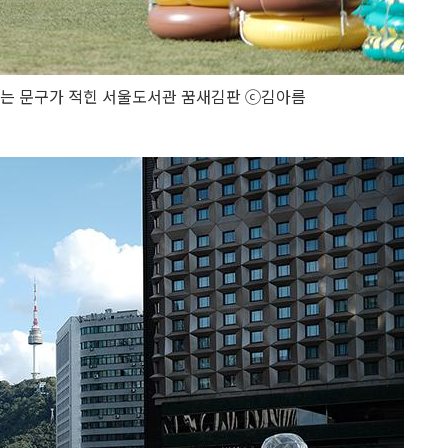
이라는 문구가 적힌 서울도서관 꿈새김판 ⓒ김아름