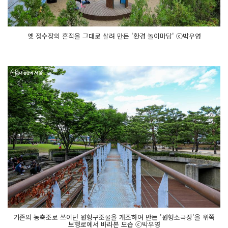
옛 정수장의 흔적을 그대로 살려 만든 '환경 놀이마당' ⓒ박우영
기존의 농축조로 쓰이던 원형구조물을 개조하여 만든 '원형소극장'을 위쪽
보행로에서 바라본 모습 ⓒ박우영