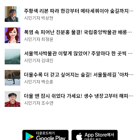
주황색 리본 따라 한강부터 메타세쿼이아 숲길까지…
서울둘레길 15코스
시민기자 박상현
폭염 속 피어난 진분홍 물결! 국립중앙박물관 배롱나
무 명소
시민기자 최정윤
서울역사박물관 이렇게 많았어? 주말마다 한 곳씩 떠
나는 역사 산책
시민기자 김대진
더울수록 더 걷고 싶어지는 숲길! 서울둘레길 '아차산
코스'
시민기자 백승훈
더울 땐 잠시 쉬었다 가세요! 생수 냉장고부터 해피소
·무더위쉼터까지
시민기자 조수연
다
A
운
p