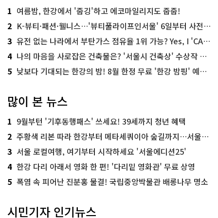
1
여름밤, 한강에서 '줍깅'하고 에코마일리지도 줍줍!
2
K-뷰티·패션·웰니스…'뷰티풀라이프인서울' 6일부터 사전 예약
3
유전 없는 나라에서 부탄가스 점유율 1위 가능? Yes, I 'CAN'
4
나의 마음을 사로잡은 건축물은? '서울시 건축상' 수상작 공개!
5
낮보다 기대되는 한강의 밤! 8월 한정 무료 '한강 밤핑' 예약은?
많이 본 뉴스
1
9월부턴 '기후동행패스' 쓰세요! 39세까지 청년 혜택
2
주황색 리본 따라 한강부터 메타세쿼이아 숲길까지…서울둘레길 15코스
3
서울 로컬여행, 여기부터 시작하세요 '서울에디션25'
4
한강 다리 아래서 영화 한 편! '다리밑 영화관' 무료 상영
5
폭염 속 피어난 진분홍 물결! 국립중앙박물관 배롱나무 명소
시민기자 인기뉴스