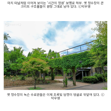
마치 터널처럼 이어져 보이는 '시간의 정원' 보행로 하부. 옛 정수장의 콘
크리트 구조물들이 원형 그대로 남아 있다. ⓒ박우영
옛 정수장의 녹슨 수로관들은 이제 초록빛 담쟁이 덩굴로 뒤덮여 있다. ⓒ
박우영