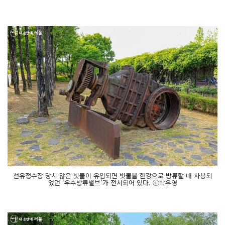
선유정수장 당시 많은 빗물이 유입되면 빗물을 한강으로 방류할 때 사용되
었던 '우수방류밸브'가 전시되어 있다. ⓒ박우영