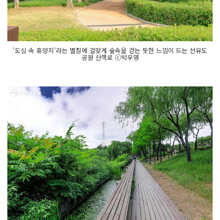
'도심 속 휴양지'라는 별칭에 걸맞게 숲속을 걷는 듯한 느낌이 드는 선유도
공원 산책로 ⓒ박우영