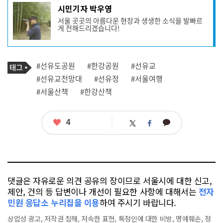
기
시민기자 박우영
사
서울 곳곳의 아름다운 현장과 생생한 소식을 발빠르
작
게 전해드리겠습니다!
성
자
프
로
기
필
태
#선유도공원
#한강공원
#선유교
사
그
관
#선유교전망대
#선유정
#서울여행
련
#서울산책
#한강산책
태
그
좋
4
카
트
페
아
카
위
이
요
오
터
스
톡
북
댓글은 자유로운 의견 공유의 장이므로 서울시에 대한 신고,
제안, 건의 등 답변이나 개선이 필요한 사항에 대해서는
전자
민원 응답소 누리집을 이용
하여 주시기 바랍니다.
상업성 광고, 저작권 침해, 저속한 표현, 특정인에 대한 비방, 명예훼손, 정