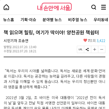
본
페
내
문
이
내
손
검
메
바
지
손
안
색
뉴
로
상
안
주
에
창
전
가
단
에
뉴스홈
기획·이슈
분야별 뉴스
비주얼 뉴스
우리동네
요
서
열
체
기
으
서
서
울
기
보
로
울
비
기
이
-
책 읽으며 힐링, 여기가 딱이야! 양천공원 책쉼터
스
동
서
바
울
좋
시민기자 조송연
7
조회
3,422
로
시
아
가
대
발행일
2022.07.20. 13:40
요
기
페
S
글
글
표
수정일
2022.07.20. 18:21
이
N
자
자
소
지
S
크
크
통
U
공
기
기
포
R
유
크
작
털
“독서는 우리의 시야를 넓혀줍니다. 독서는 새로운 세계·문화·언어
L
하
게
게
복
기
변
변
로 이끕니다. 독서는 공감하는 능력을 길러주고, 다른 사람들의 경험
사
경
경
과 시각을 이해할 수 있게 돕습니다. 독서는 우리의 정신뿐만 아니
하
하
라 영혼을 풍성하게 해줍니다.”
기
기
2021년 3월 2일, 조 바이든 미국 대통령이 ‘2021년 전미 독서
의 날’을 앞두고 전날 직접 서명한 선언문의 일부이다. 바이든 대통
령은 독서를 개인의 삶은 물론 나라의 미래를 좌우하는 문제로 여기