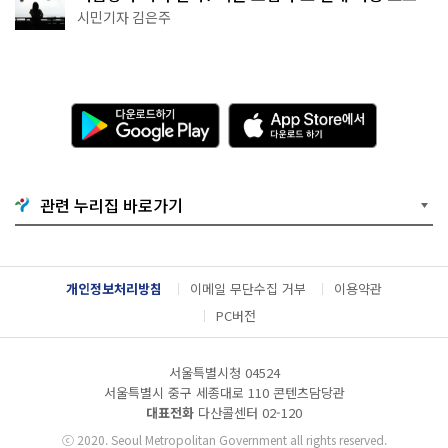
추천
시민기자 김은주
다
A
운
p
로
p
드
S
하
t
기
o
관련 누리집 바로가기
G
r
o
e
o
에
g
서
l
다
개인정보처리방침
이메일 무단수집 거부
이용약관
e
운
P
로
PC버전
l
드
a
하
y
기
서울특별시청 04524
서울특별시 중구 세종대로 110 콘텐츠담당관
대표전화
다산콜센터
02-120
ⓒ
2020. Seoul Metropolitan Government all rights reserved.