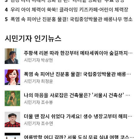
4
우리 아이 체력이 쑥쑥! 클라이밍 키즈카페·어린이 체력장
5
폭염 속 피어난 진분홍 물결! 국립중앙박물관 배롱나무 명소
시민기자 인기뉴스
주황색 리본 따라 한강부터 메타세쿼이아 숲길까지…
서울둘레길 15코스
시민기자 박상현
폭염 속 피어난 진분홍 물결! 국립중앙박물관 배롱나
무 명소
시민기자 최정윤
나의 마음을 사로잡은 건축물은? '서울시 건축상' 수
상작 공개!
시민기자 조수봉
더울 땐 잠시 쉬었다 가세요! 생수 냉장고부터 해피소
·무더위쉼터까지
시민기자 조수연
여름방학 어디 갈까? 서울 도심 무료 실내 여행 코스