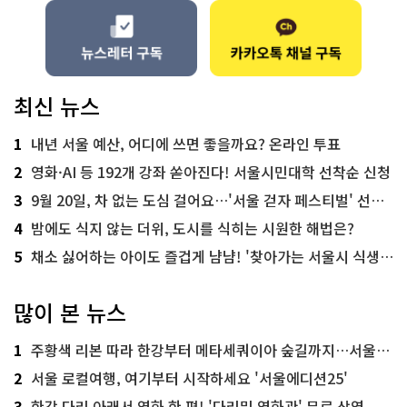
최신 뉴스
1
내년 서울 예산, 어디에 쓰면 좋을까요? 온라인 투표
2
영화·AI 등 192개 강좌 쏟아진다! 서울시민대학 선착순 신청
3
9월 20일, 차 없는 도심 걸어요…'서울 걷자 페스티벌' 선착순 5천명
4
밤에도 식지 않는 더위, 도시를 식히는 시원한 해법은?
5
채소 싫어하는 아이도 즐겁게 냠냠! '찾아가는 서울시 식생활 교육' 현장
많이 본 뉴스
1
주황색 리본 따라 한강부터 메타세쿼이아 숲길까지…서울둘레길 15코스
2
서울 로컬여행, 여기부터 시작하세요 '서울에디션25'
3
한강 다리 아래서 영화 한 편! '다리밑 영화관' 무료 상영