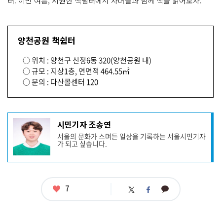
터. 이번 여름, 시원한 책쉼터에서 자녀들과 함께 책을 읽어보자.
양천공원 책쉼터
○ 위치 : 양천구 신정6동 320(양천공원 내)
○ 규모 : 지상1층, 연면적 464.55㎡
○ 문의 : 다산콜센터 120
기
시민기자 조송연
사
서울의 문화가 스며든 일상을 기록하는 서울시민기자
작
가 되고 싶습니다.
성
자
프
로
필
좋
7
카
트
페
아
카
위
이
요
오
터
스
톡
북