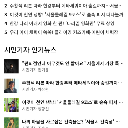
2
주황색 리본 따라 한강부터 메타세쿼이아 숲길까지…서울둘레길 15코스
3
이것이 천연 냉방! '서울둘레길 9코스'로 숲속 피서 떠나볼까
4
한강 다리 아래서 영화 한 편! '다리밑 영화관' 무료 상영
5
우리 아이 체력이 쑥쑥! 클라이밍 키즈카페·어린이 체력장
시민기자 인기뉴스
"편의점인데 아무것도 안 팔아요" 서울에서 가장 특별
한 편의점의 정체
시민기자 권기윤
주황색 리본 따라 한강부터 메타세쿼이아 숲길까지…
서울둘레길 15코스
시민기자 박상현
이것이 천연 냉방! '서울둘레길 9코스'로 숲속 피서 떠
나볼까
시민기자 정향선
나의 마음을 사로잡은 건축물은? '서울시 건축상' 수
상작 공개!