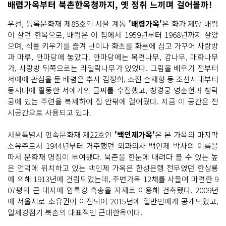
배렴가옥부터 북촌한옥청까지, 옛 정취 느끼며 걸어볼까!
우선, 등록문화재 제85호인 서울 계동
'배렴가옥'
은 화가 제당 배렴
이 살던 한옥으로, 배렴은 이 집에서 1959년부터 1968년까지 살았
으며, 식물 키우기를 즐겨 난이나 화초를 화분에 심고 가꾸어 사랑방
과 마루, 안마당에 놓았다. 안마당에는 목련나무, 감나무, 매화나무
가, 사랑방 뒤쪽으로는 라일락나무가 있었다. 그림을 배우기 전부터
서예에 관심을 둔 배렴은 추사 김정희, 소전 손재형 등 조선시대부터
동시대에 활동한 서예가의 글씨를 수집했고, 창경궁 영춘헌과 창덕
궁에 있는 주련을 복제하여 집 안팎에 걸어뒀다. 지금 이 공간은 전
시공간으로 사용되고 있다.
서울특별시 민속문화재 제22호인
'백인제가옥'
은 본 가옥의 마지막
소유주로서 1944년부터 거주했던 외과의사 백인제 박사의 이름을
따서 문화재 명칭이 부여됐다. 북촌을 한눈에 내려다 볼 수 있는 높
은 언덕에 위치하고 있는 백인제 가옥은 한성은행 전무였던 한상룡
에 의해 1913년에 건립되었는데, 주변가옥 12채를 사들여 마련한 9
07평의 큰 대지에 압록강 흑송을 자재로 이용해 건축됐다. 2009년
에 서울시로 소유권이 이전되어 2015년에 일반인에게 공개되었고,
일제강점기 북촌의 대표적인 근대한옥이다.