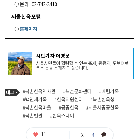
○ 문의 : 02-742-3410
서울한옥포털
○
홈페이지
기
시민기자 이병문
사
서울시민들이 힐링할 수 있는 축제, 관광지, 도보여행
작
코스 등을 소개하고 싶습니다.
성
자
프
로
기
필
태
#북촌한옥역사관
#북촌문화센터
#배렴가옥
사
그
관
#백인제가옥
#한옥지원센터
#북촌한옥청
련
#북촌한옥마을
#공공한옥
#서울시공공한옥
태
그
#북촌빈관
#한옥스테이
좋
11
카
트
페
아