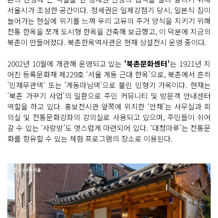
서울시가 조성한 공간이다. 정세권은 일제강점기 당시, 일본식 집이
늘어가는 현실에 위기를 느껴 우리 고유의 주거 양식을 지키기 위해
전통 한옥을 쪼개 도시형 한옥을 건축해 보급했고, 이 덕분에 지금의
북촌이 만들어졌다. 북촌한옥역사관은 현재 상설전시 운영 중이다.
2002년 10월에 개관해 운영되고 있는
'북촌문화센터'
는 1921년 지
어진 등록문화재 제229호 ‘서울 계동 근대 한옥’으로, 북촌에서 흔히
'민재무관댁' 또는 '계동마님댁'으로 불린 민형기 가옥이다. 현재는
'북촌 가꾸기 사업'의 일환으로 주민 커뮤니티 및 방문객 안내센터
역할을 하고 있다. 홍보전시관 앞쪽에 위치한 ‘안채’는 사무실과 회
의실 및 전통문화강좌의 강의실로 사용되고 있으며, 주민들이 쉬어
갈 수 있는 ‘사랑방’도 멋스럽게 마련되어 있다. ‘대청마루’는 전통문
화를 향유할 수 있는 체험 프로그램의 장소로 이용된다.