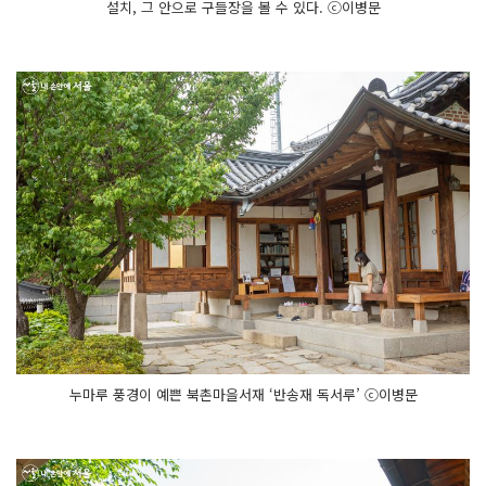
설치, 그 안으로 구들장을 볼 수 있다. ⓒ이병문
누마루 풍경이 예쁜 ​북촌마을서재 ‘반송재 독서루’ ⓒ이병문