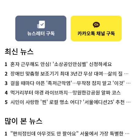
최신 뉴스
1
혼자 근무해도 안심! '소상공인안심벨' 신청하세요
2
장애인 맞춤형 보조기기 최대 3년간 무상 대여…삶의 질 높인다
3
걸을 때마다 아픈 '족저근막염'…무작정 참지 말고 '이것' 해보세요!
4
먹거리부터 야경 라이브까지…망원한강공원 알짜 코스
5
시민이 사랑한 '찐' 로컬 명소 어디? '서울에디션25' 추천 코스
많이 본 뉴스
1
"편의점인데 아무것도 안 팔아요" 서울에서 가장 특별한 편의점의 정체