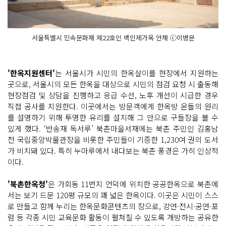
서울특별시 민속문화재 제22호인 백인제가옥 안채 ⓒ이병문
'한옥지원센터'
는 서울시가 시민의 한옥살이를 현장에서 지원하는
곳으로, 서울시의 모든 한옥을 대상으로 시민의 점검 요청 시 출동해
현장점검 및 상담을 진행하고 응급 수선, 노후 개선이 시급한 경우
직접 공사를 지원한다. 이곳에서는 방문객에게 한옥방 온돌의 원리
를 설명하기 위해 투명한 유리를 설치해 그 안으로 구들장을 볼 수
있게 했다. ‘반송재 독서루’ 북촌마을서재에는 북촌 주민인 김홍남
전 국립중앙박물관장을 비롯한 주민들이 기증한 1,230여 권의 도서
가 비치돼 있다. 특히 누마루에서 내다보는 북촌 풍경은 가히 인상적
이다.
'북촌한옥청'
은 가회동 11번지 언덕에 위치한 공공한옥으로 북촌에
서는 보기 드문 120평 규모의 꽤 넓은 한옥이다. 이곳은 시민이 스스
로 만들고 함께 누리는 한옥문화콘텐츠의 장으로, 강연·전시·공연·포
럼 등 각종 시민 교육문화 활동이 펼쳐질 수 있도록 개방하는 공유한