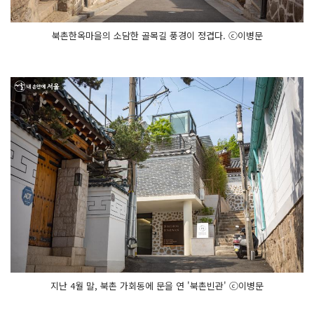
북촌한옥마을의 소담한 골목길 풍경이 정겹다. ⓒ이병문
지난 4월 말, 북촌 가회동에 문을 연 '북촌빈관' ⓒ이병문