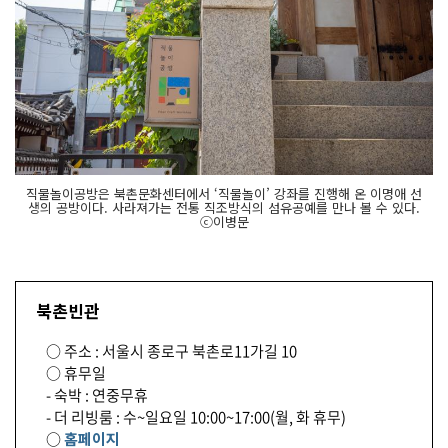
직물놀이공방은 북촌문화센터에서 ‘직물놀이’ 강좌를 진행해 온 이명애 선
생의 공방이다. 사라져가는 전통 직조방식의 섬유공예를 만나 볼 수 있다.
ⓒ이병문
북촌빈관
○ 주소 : 서울시 종로구 북촌로11가길 10
○ 휴무일
- 숙박 : 연중무휴
- 더 리빙룸 : 수~일요일 10:00~17:00(월, 화 휴무)
○
홈페이지