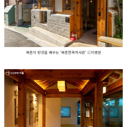
북촌의 탄생을 배우는 '북촌한옥역사관' ⓒ이병문