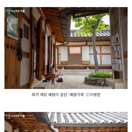
화가 제당 배렴이 살던 '배렴가옥' ⓒ이병문