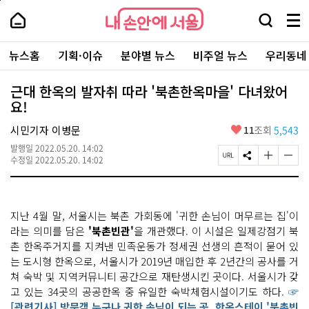
본
페
내
문
이
내
손
검
메
바
지
손
안
색
뉴
로
상
안
주
에
창
전
가
단
에
뉴스홈
기획·이슈
분야별 뉴스
비주얼 뉴스
우리동네
요
서
열
체
기
으
서
서
울
기
보
로
울
비
기
이
-
근대 한옥의 발자취 따라 '북촌한옥마을' 다녀왔어
스
동
서
요!
바
울
로
시
가
좋
시민기자 이병문
11
조회
5,543
대
기
아
표
발행일
2022.05.20. 14:02
요
소
페
S
글
글
수정일
2022.05.20. 14:02
통
이
N
자
자
포
지
S
크
크
털
U
공
기
기
R
유
크
작
지난 4월 말, 서울시는 북촌 가회동에 '귀한 손님이 머무르는 집'이
L
하
게
게
복
기
변
변
라는 의미를 담은
'북촌빈관'
을 개관했다. 이 시설은 일제강점기 북
사
경
경
촌 한옥주거지를 지켜낸 민족운동가 정세권 선생의 흔적이 묻어 있
하
하
는 도시형 한옥으로, 서울시가 2019년 매입한 후 2년간의 공사를 거
기
기
쳐 숙박 및 지역커뮤니티 공간으로 재탄생시킨 곳이다. 서울시가 갖
고 있는 34곳의 공공한옥 중 유일한 숙박체험시설이기도 하다.
☞
[관련기사] 방문객 누구나 귀한 손님이 되는 곳, 한옥스테이 '북촌빈