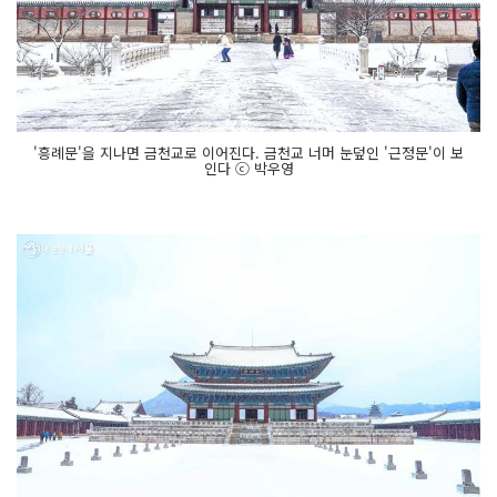
'흥례문'을 지나면 금천교로 이어진다. 금천교 너머 눈덮인 '근정문'이 보
인다 ⓒ 박우영