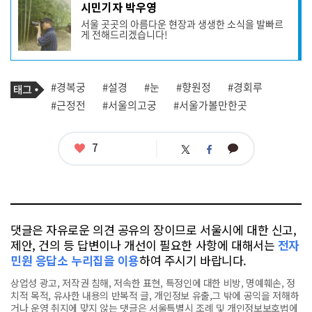
기
시민기자 박우영
사
서울 곳곳의 아름다운 현장과 생생한 소식을 발빠르
작
게 전해드리겠습니다!
성
자
프
로
기
필
태
#경복궁
#설경
#눈
#향원정
#경회루
사
그
관
#근정전
#서울의고궁
#서울가볼만한곳
련
태
그
좋
7
카
트
페
아
카
위
이
요
오
터
스
톡
북
댓글은 자유로운 의견 공유의 장이므로 서울시에 대한 신고,
제안, 건의 등 답변이나 개선이 필요한 사항에 대해서는
전자
민원 응답소 누리집을 이용
하여 주시기 바랍니다.
상업성 광고, 저작권 침해, 저속한 표현, 특정인에 대한 비방, 명예훼손, 정
치적 목적, 유사한 내용의 반복적 글, 개인정보 유출,그 밖에 공익을 저해하
거나 운영 취지에 맞지 않는 댓글은 서울특별시 조례 및 개인정보보호법에