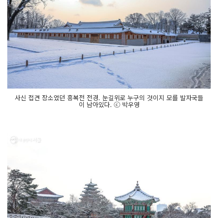
사신 접견 장소였던 흥복전 전경. 눈길위로 누구의 것이지 모를 발자국들
이 남아있다. ⓒ 박우영