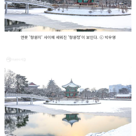
연못 '향원지' 사이에 세워진 '향원정'이 보인다. ⓒ 박우영