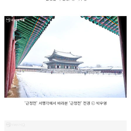
'근정전' 서행각에서 바라본 '근정전' 전경 ⓒ 박우영