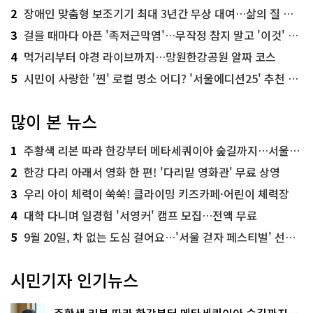
2
장애인 맞춤형 보조기기 최대 3년간 무상 대여…삶의 질 높인다
3
걸을 때마다 아픈 '족저근막염'…무작정 참지 말고 '이것' 해보세요!
4
먹거리부터 야경 라이브까지…망원한강공원 알짜 코스
5
시민이 사랑한 '찐' 로컬 명소 어디? '서울에디션25' 추천 코스
많이 본 뉴스
1
주황색 리본 따라 한강부터 메타세쿼이아 숲길까지…서울둘레길 15코스
2
한강 다리 아래서 영화 한 편! '다리밑 영화관' 무료 상영
3
우리 아이 체력이 쑥쑥! 클라이밍 키즈카페·어린이 체력장
4
대학 다니며 일경험 '서영커' 캠프 모집…전액 무료
5
9월 20일, 차 없는 도심 걸어요…'서울 걷자 페스티벌' 선착순 5천명
시민기자 인기뉴스