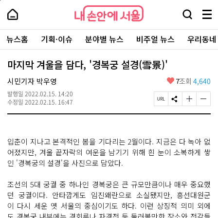
본
페
내
문
이
내
손
검
메
바
지
손
안
색
뉴
로
상
안
주
에
창
전
가
단
에
뉴스홈
기획·이슈
분야별 뉴스
비주얼 뉴스
우리동네
요
서
열
체
기
으
서
서
울
기
보
로
울
비
기
이
-
마지막 겨울을 담다, '경복궁 설경(雪景)'
스
동
서
바
울
좋
시민기자 박우영
7
조회
4,640
로
시
아
가
대
발행일
2022.02.15. 14:20
요
기
페
S
글
글
표
수정일
2022.02.15. 16:47
이
N
자
자
소
지
S
크
크
통
U
공
기
기
포
R
유
크
작
털
입춘이 지나고 본격적인 봄을 기다리는 2월이다. 지금은 다 녹아 없
L
하
게
게
복
기
변
변
어졌지만, 겨울 끝자락의 여운을 남기기 위해 흰 눈이 소복하게 쌓
사
경
경
인 '경복궁의 설경'을 사진으로 담았다.
하
하
기
기
조선의 5대 궁궐 중 하나인 경복궁은 큰 규모만큼이나 매우 중요했
던 궁궐이다. 안타깝게도 임진왜란으로 소실됐지만, 흥선대원군
이 다시 세운 옛 서울의 중심이기도 하다. 이런 상징적 의미 외에
도 경복궁 내부에는 경회루나 자경전 등 둘러볼만한 장소와 전각들