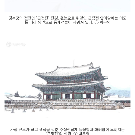
경복궁의 정전인 '근정전' 전경. 흰눈으로 뒤덮인 근정전 앞마당에는 어도
를 따라 양옆으로 품계석들이 세워져 있다. ⓒ 박우영
가장 규모가 크고 격식을 갖춘 주정전답게 웅장함과 화려함이 느껴지는
'근정전'의 설경. ⓒ 박우영