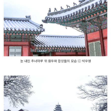
눈 내린 추녀마루 위 용두와 잡상들의 모습 ⓒ 박우영