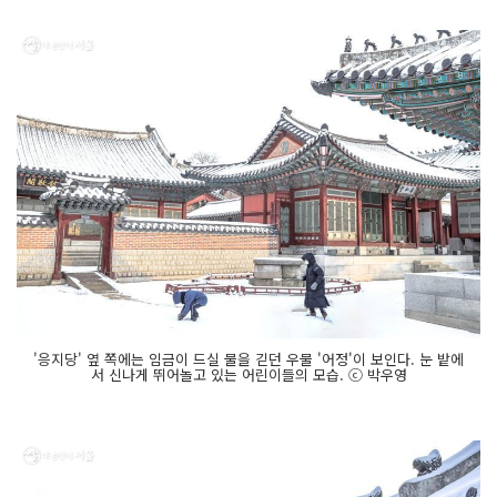
'응지당' 옆 쪽에는 임금이 드실 물을 긷던 우물 '어정'이 보인다. 눈 밭에
서 신나게 뛰어놀고 있는 어린이들의 모습. ⓒ 박우영