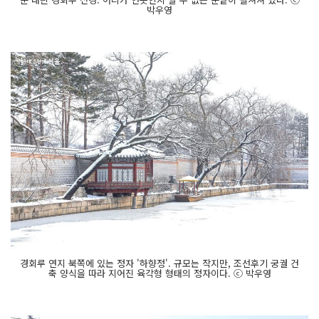
박우영
경회루 연지 북쪽에 있는 정자 '하향정'. 규모는 작지만, 조선후기 궁궐 건
축 양식을 따라 지어진 육각형 형태의 정자이다. ⓒ 박우영