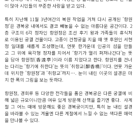
이 많아 시민들의 꾸준한 사랑을 받고 있다.
특히 지난해 11월 3년여간의 복원 작업을 거쳐 다시 공개된 '향원
정'은 경복궁 내에서도 결코 빼놓을 수 없는 아름다운 공간이다. 2
층 구조의 6각 정자인 향원정은 조선 후기 왕과 가족들의 휴식처
로 이용된 궁궐 건물이다. 고종이 건청궁을 지을 때 옛 후원인 서현
정 일대를 새롭게 조성했는데, 연못 한가운데 인공의 섬을 만들
고 그 위에 육각형 정자를 지어서 ‘향기가 멀리 퍼져나간다’는 뜻
을 담아 향원정(香遠亭)이라 이름 지었다고 한다. 향원지를 건너
는 다리는 '향기에 취한다'는 뜻의 '취향교(醉香橋)'이다. 연못 가운
데 위치한 '향원정'과 '취향교'까지…. 눈이 내린 이곳의 설경은 마
치 한 폭의 그림을 보는 듯하다.
향원정, 경회루 등 다양한 전각들을 품은 경복궁은 다른 궁궐에 비
해 넓은 규모이니만큼 여유 있게 방문해 산책을 즐기면 좋다. 사계
절 그 어느 때에 방문해도 좋은 경복궁이지만, 특히 눈 내린 설경
을 바라볼 수 있는 겨울엔 다른 계절에서 느낄 수 없는 색다른 매력
을 만나볼 수 있다.