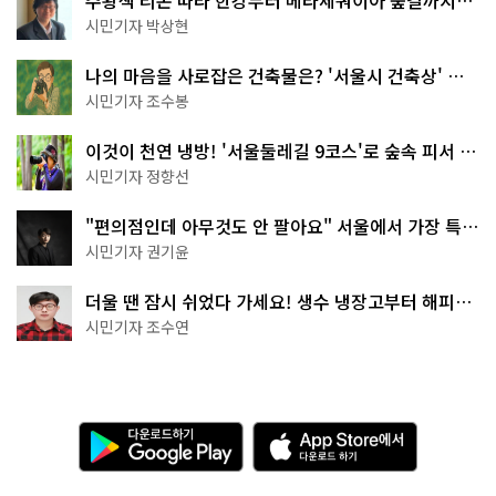
주황색 리본 따라 한강부터 메타세쿼이아 숲길까지…
서울둘레길 15코스
시민기자 박상현
나의 마음을 사로잡은 건축물은? '서울시 건축상' 수
상작 공개!
시민기자 조수봉
이것이 천연 냉방! '서울둘레길 9코스'로 숲속 피서 떠
나볼까
시민기자 정향선
"편의점인데 아무것도 안 팔아요" 서울에서 가장 특별
한 편의점의 정체
시민기자 권기윤
더울 땐 잠시 쉬었다 가세요! 생수 냉장고부터 해피소
·무더위쉼터까지
시민기자 조수연
다
A
운
p
로
p
드
S