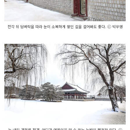
전각 뒤 담벼락을 따라 눈이 소복하게 쌓인 길을 걸어봐도 좋다. ⓒ 박우영
눈 내린 경회루 전경. 어디가 연못인지 알 수 없는 눈밭이 펼쳐져 있다. ⓒ