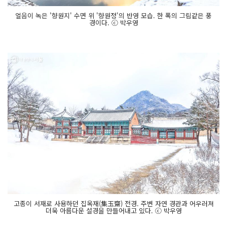
얼음이 녹은 '향원지' 수면 위 '향원정'의 반영 모습. 한 폭의 그림같은 풍
경이다. ⓒ 박우영
고종이 서재로 사용하던 집옥재(集玉齋) 전경. 주변 자연 경관과 어우러져
더욱 아름다운 설경을 만들어내고 있다. ⓒ 박우영