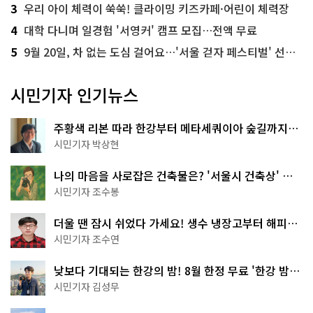
3
우리 아이 체력이 쑥쑥! 클라이밍 키즈카페·어린이 체력장
4
대학 다니며 일경험 '서영커' 캠프 모집…전액 무료
5
9월 20일, 차 없는 도심 걸어요…'서울 걷자 페스티벌' 선착순 5천명
시민기자 인기뉴스
주황색 리본 따라 한강부터 메타세쿼이아 숲길까지…
서울둘레길 15코스
시민기자 박상현
나의 마음을 사로잡은 건축물은? '서울시 건축상' 수
상작 공개!
시민기자 조수봉
더울 땐 잠시 쉬었다 가세요! 생수 냉장고부터 해피소
·무더위쉼터까지
시민기자 조수연
낮보다 기대되는 한강의 밤! 8월 한정 무료 '한강 밤
핑' 예약은?
시민기자 김성무