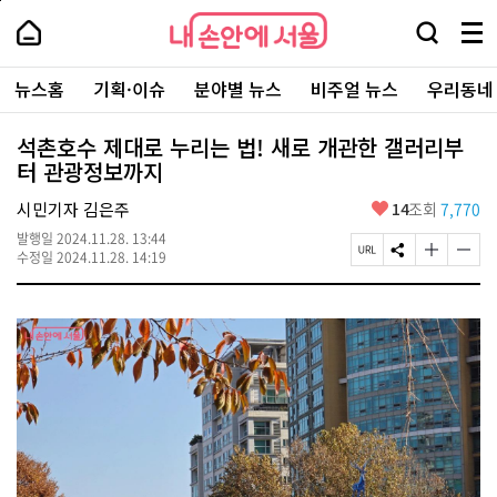
본
페
내
문
이
내
손
검
메
바
지
손
안
색
뉴
로
상
안
주
에
창
전
가
단
에
뉴스홈
기획·이슈
분야별 뉴스
비주얼 뉴스
우리동네
요
서
열
체
기
으
서
서
울
기
보
로
울
비
기
이
-
석촌호수 제대로 누리는 법! 새로 개관한 갤러리부
스
동
서
터 관광정보까지
바
울
로
시
가
좋
시민기자 김은주
14
조회
7,770
대
기
아
표
발행일
2024.11.28. 13:44
요
소
페
S
글
글
수정일
2024.11.28. 14:19
통
이
N
자
자
포
지
S
크
크
털
U
공
기
기
R
유
크
작
L
하
게
게
복
기
변
변
사
경
경
하
하
기
기