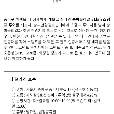
김은주
송파구 여행을 더 상세하게 해보고 싶다면
송파둘레길 21km 스탬
프 투어
를 해보자. 송파관광정보센터에서 스탬프 투어지를 받아 송
파둘레길과 주변 관광지를 도보로 걷는 코스로 성내천 구간, 장지천
구간, 탄천 구간, 한강 구간을 걸을 수 있다. 각각의 구간에서 스탬프
인증대를 찾아 스탬프를 다 찍은 후 완주 인증서와 기념 배지를 받을
수 있다. 스탬프 투어지에는 스탬프 인증대, 대중교통 접근로, 누리
소통망(SNS) 포토존, 화장실 정보가 지도로 잘 표기되어 있으니 걸
으며 참고하기 좋다.
더 갤러리 호수
○ 위치 : 서울시 송파구 송파나루길 166(석촌호수 동호)
○ 교통 : 지하철 9호선 송파나루역 2번 출구에서 428m
○ 운영시간 : 화~일요일 10:00~19:00(※ 도슨트 화~일요
일 15:00)
○ 휴무 : 월요일, 법정공휴일