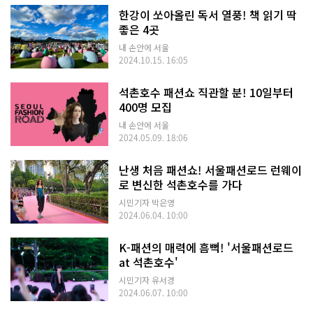
한강이 쏘아올린 독서 열풍! 책 읽기 딱
좋은 4곳
내 손안에 서울
2024.10.15. 16:05
석촌호수 패션쇼 직관할 분! 10일부터
400명 모집
내 손안에 서울
2024.05.09. 18:06
난생 처음 패션쇼! 서울패션로드 런웨이
로 변신한 석촌호수를 가다
시민기자 박은영
2024.06.04. 10:00
K-패션의 매력에 흠뻑! '서울패션로드
at 석촌호수'
시민기자 유서경
2024.06.07. 10:00