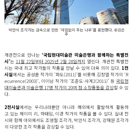
박안식 조각가는 금속으로 만든 ‘아낌없이 주는 나무’를 표현했다. ©김은
주
개관전으로 만나는
‘국립현대미술관 미술은행과 함께하는 특별전
시’
는
11월 22일부터 2025년 2월 28일까지
열린다. 개관전 특별전
시는 국내 최고 작가들의 작품을 만날 수 있어 더욱 의미 있다.
1전
시실
에서는 공성훈 작가의 ‘파도(2011)’를 비롯해 김창열 작가의 ‘R
ecurrence(2003)’, 이이남 작가의 ‘조춘도-사계2(2011)’ 등
국립현
대미술관과 미술은행 17명 작가의 20여 점 소장품들을 감상
할 수 있
다.
2전시실
에서는 우리나라뿐만 아니라 해외에서 활발하게 활동하
고 있는 제이미 리, 하태임, 이경 작가의 작품을 볼 수 있다. 실내 전
시와 함께 야외에서도 조영철 조각가, 박안식 조각가, 강재원 조각가
의 다양한 조각 작품을 감상할 수 있다.