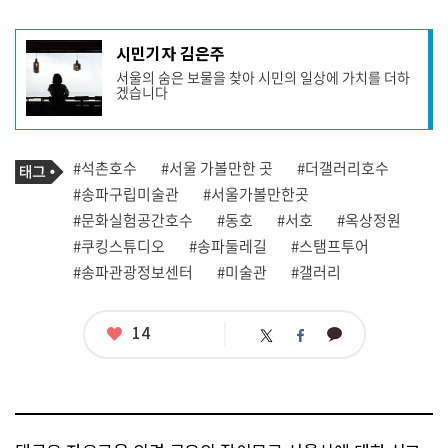
기
시민기자 김은주
사
서울의 숨은 보물을 찾아 시민의 일상에 가치를 더하
작
겠습니다
성
자
프
로
기
필
태
#석촌호수
#서울 가볼만한 곳
#더갤러리호수
사
그
관
#송파구립미술관
#서울가볼만한곳
련
#문화실험공간호수
#동호
#서호
#옥상정원
태
그
#쿠킹스튜디오
#송파둘레길
#스탬프투어
#송파관광정보센터
#미술관
#갤러리
좋
14
카
트
페
아
카
위
이
요
오
터
스
톡
북