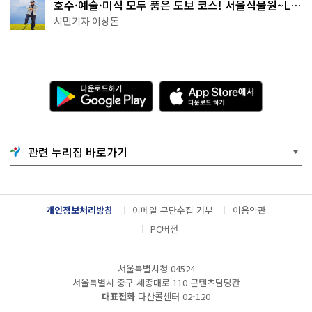
호수·예술·미식 모두 품은 도보 코스! 서울식물원~LG
아트센터~마곡테라스거리
시민기자 이상돈
다
A
운
p
로
p
드
S
하
t
기
o
관련 누리집 바로가기
G
r
o
e
o
에
g
서
l
다
개인정보처리방침
이메일 무단수집 거부
이용약관
e
운
P
로
PC버전
l
드
a
하
y
기
서울특별시청 04524
서울특별시 중구 세종대로 110 콘텐츠담당관
대표전화
다산콜센터
02-120