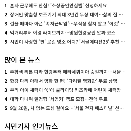
1
혼자 근무해도 안심! '소상공인안심벨' 신청하세요
2
장애인 맞춤형 보조기기 최대 3년간 무상 대여…삶의 질 높인다
3
걸을 때마다 아픈 '족저근막염'…무작정 참지 말고 '이것' 해보세요!
4
먹거리부터 야경 라이브까지…망원한강공원 알짜 코스
5
시민이 사랑한 '찐' 로컬 명소 어디? '서울에디션25' 추천 코스
많이 본 뉴스
1
주황색 리본 따라 한강부터 메타세쿼이아 숲길까지…서울둘레길 15코스
2
한강 다리 아래서 영화 한 편! '다리밑 영화관' 무료 상영
3
우리 아이 체력이 쑥쑥! 클라이밍 키즈카페·어린이 체력장
4
대학 다니며 일경험 '서영커' 캠프 모집…전액 무료
5
9월 20일, 차 없는 도심 걸어요…'서울 걷자 페스티벌' 선착순 5천명
시민기자 인기뉴스