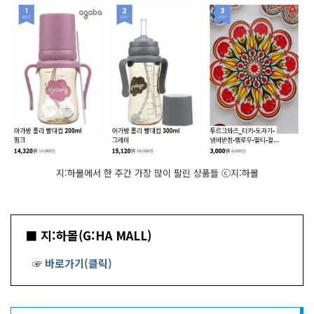
지:하몰에서 한 주간 가장 많이 팔린 상품들 ⓒ지:하몰
■ 지:하몰(G:HA MALL)
☞
바로가기(클릭)