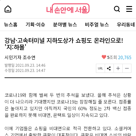
본
페
내
문
이
내
손
검
메
바
지
손
안
색
뉴
로
상
안
주
에
창
전
가
단
에
뉴스홈
기획·이슈
분야별 뉴스
비주얼 뉴스
우리동네
요
서
열
체
기
으
서
서
울
기
보
로
울
비
기
이
-
강남·고속터미널 지하도상가 쇼핑도 온라인으로!
스
동
서
'지:하몰'
바
울
로
시
가
좋
시민기자 조수연
5
조회
20,765
대
기
아
표
발행일
2021.09.23. 14:46
요
소
페
S
글
글
수정일
2021.09.23. 14:47
통
이
N
자
자
포
지
S
크
크
털
U
공
기
기
R
유
크
작
코로나19와 함께 벌써 두 번의 추석을 보냈다. 올해 추석은 상황
L
하
게
게
복
기
변
변
이 더 나으리라 기대했지만 코로나19는 잠잠해질 줄 모른다. 접종률
사
경
경
은 높아지고 있지만 아직까지 국민의 60% 정도는 2차 백신 접종
하
하
을 완료하지 못해 비대면, 온택트 일상이 지속되고 있다.
기
기
이에 기업들은 쇼핑을 비대면으로 적극 전환하고 있다. 소셜커머
스 기업에서 출발한 쿠팡이 대표적이다. 쿠팡은 비대면 소비의 바람