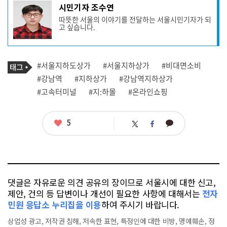
기
시민기자 조수연
사
따뜻한 서울의 이야기를 전달하는 서울시민기자가 되
작
고 싶습니다.
성
자
프
로
기
필
태
#서울지하도상가
#서울지하상가
#비대면소비
사
그
관
#강남역
#지하상가
#강남역지하상가
련
#고속터미널
#지:하몰
#온라인쇼핑
태
그
좋
5
카
트
페
아
카
위
이
요
오
터
스
톡
북
댓글은 자유로운 의견 공유의 장이므로 서울시에 대한 신고,
제안, 건의 등 답변이나 개선이 필요한 사항에 대해서는
전자
민원 응답소 누리집을 이용
하여 주시기 바랍니다.
상업성 광고, 저작권 침해, 저속한 표현, 특정인에 대한 비방, 명예훼손, 정