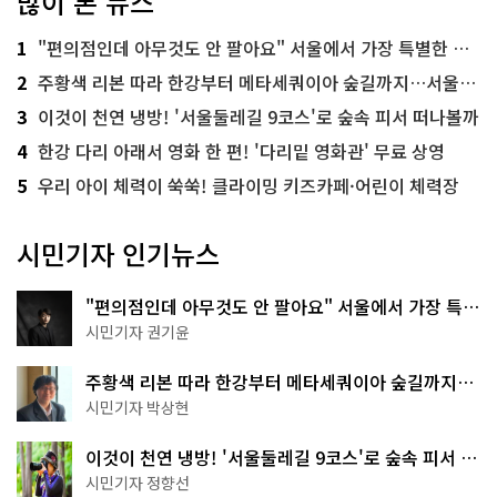
많이 본 뉴스
1
"편의점인데 아무것도 안 팔아요" 서울에서 가장 특별한 편의점의 정체
2
주황색 리본 따라 한강부터 메타세쿼이아 숲길까지…서울둘레길 15코스
3
이것이 천연 냉방! '서울둘레길 9코스'로 숲속 피서 떠나볼까
4
한강 다리 아래서 영화 한 편! '다리밑 영화관' 무료 상영
5
우리 아이 체력이 쑥쑥! 클라이밍 키즈카페·어린이 체력장
시민기자 인기뉴스
"편의점인데 아무것도 안 팔아요" 서울에서 가장 특별
한 편의점의 정체
시민기자 권기윤
주황색 리본 따라 한강부터 메타세쿼이아 숲길까지…
서울둘레길 15코스
시민기자 박상현
이것이 천연 냉방! '서울둘레길 9코스'로 숲속 피서 떠
나볼까
시민기자 정향선