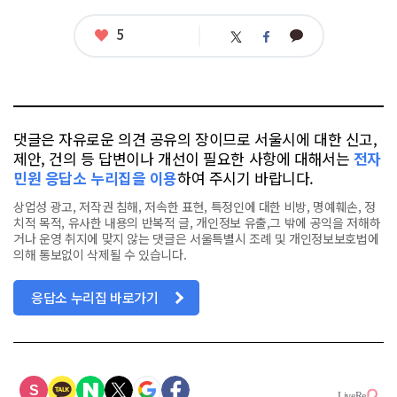
그
좋
5
카
트
페
아
카
위
이
요
오
터
스
톡
북
댓글은 자유로운 의견 공유의 장이므로 서울시에 대한 신고,
제안, 건의 등 답변이나 개선이 필요한 사항에 대해서는
전자
민원 응답소 누리집을 이용
하여 주시기 바랍니다.
상업성 광고, 저작권 침해, 저속한 표현, 특정인에 대한 비방, 명예훼손, 정
치적 목적, 유사한 내용의 반복적 글, 개인정보 유출,그 밖에 공익을 저해하
거나 운영 취지에 맞지 않는 댓글은 서울특별시 조례 및 개인정보보호법에
의해 통보없이 삭제될 수 있습니다.
응답소 누리집 바로가기