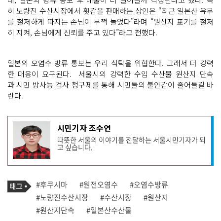
히 노량진 수산시장에서 횟감을 판매하는 상인은 “최근 일본산 유무
를 철저하게 따지는 손님이 부쩍 늘었다”라며 “원산지 표기를 철저
히 지켜, 손님에게 신뢰를 주고 있다”라고 전했다.
일본의 오염수 방류 통보는 우리 식탁을 위협한다. 그래서 더 강력
한 대응이 요구된다. 서울시의 강력한 수입 수산물 원산지 단속
과 시민 방사능 검사 청구제를 통해 시민들의 불안감이 줄어들길 바
란다.
기
시민기자 조수연
사
따뜻한 서울의 이야기를 전달하는 서울시민기자가 되
작
고 싶습니다.
성
자
프
로
기
필
태
#후쿠시마
#원전오염수
#오염수방류
사
그
관
#노량진수산시장
#수산시장
#원산지
련
#원산지단속
#일본산수산물
태