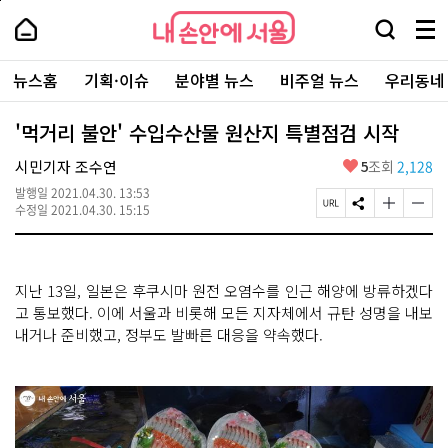
본
페
내
문
이
내
손
검
메
바
지
손
안
색
뉴
로
상
안
주
에
창
전
가
단
에
뉴스홈
기획·이슈
분야별 뉴스
비주얼 뉴스
우리동네
요
서
열
체
기
으
서
서
울
기
보
로
울
비
기
이
-
'먹거리 불안' 수입수산물 원산지 특별점검 시작
스
동
서
바
울
좋
시민기자 조수연
5
조회
2,128
로
시
아
가
대
발행일
2021.04.30. 13:53
요
기
페
S
글
글
표
수정일
2021.04.30. 15:15
이
N
자
자
소
지
S
크
크
통
U
공
기
기
포
R
유
크
작
털
지난 13일, 일본은 후쿠시마 원전 오염수를 인근 해양에 방류하겠다
L
하
게
게
복
기
변
변
고 통보했다. 이에 서울과 비롯해 모든 지자체에서 규탄 성명을 내보
사
경
경
내거나 준비했고, 정부도 발빠른 대응을 약속했다.
하
하
기
기