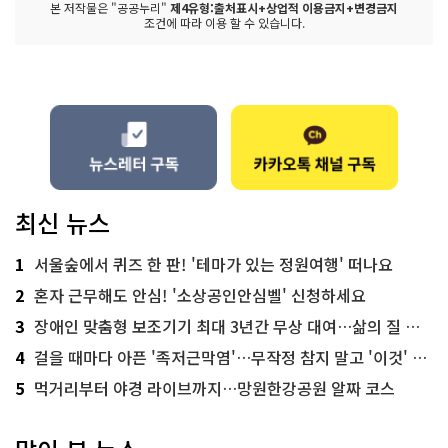
본 저작물은 "공공누리"
제4유형:출처표시+상업적 이용금지+변경금지
조건에 따라 이용 할 수 있습니다.
최신 뉴스
1
서울숲에서 퀴즈 한 판! '테마가 있는 정원여행' 떠나요
2
혼자 근무해도 안심! '소상공인안심벨' 신청하세요
3
장애인 맞춤형 보조기기 최대 3년간 무상 대여…삶의 질 높인다
4
걸을 때마다 아픈 '족저근막염'…무작정 참지 말고 '이것' 해보세요!
5
먹거리부터 야경 라이브까지…망원한강공원 알짜 코스