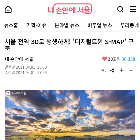
본
페
내
문
이
내
손
검
메
바
지
손
안
색
뉴
로
상
안
주
에
창
전
가
단
에
뉴스홈
기획·이슈
분야별 뉴스
비주얼 뉴스
우리동네
요
서
열
체
기
으
서
서
울
기
보
로
울
비
기
이
-
서울 전역 3D로 생생하게! '디지털트윈 S-MAP' 구
스
동
서
축
바
울
로
시
가
좋
내 손안에 서울
28
조회
30,358
대
기
아
표
발행일
2021.04.01. 16:00
요
소
페
S
글
글
수정일
2021.04.01. 17:55
통
이
N
자
자
포
지
S
크
크
털
U
공
기
기
R
유
크
작
L
하
게
게
복
기
변
변
사
경
경
하
하
기
기