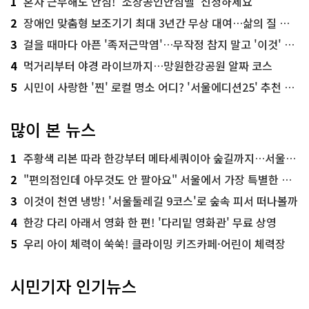
1
혼자 근무해도 안심! '소상공인안심벨' 신청하세요
2
장애인 맞춤형 보조기기 최대 3년간 무상 대여…삶의 질 높인다
3
걸을 때마다 아픈 '족저근막염'…무작정 참지 말고 '이것' 해보세요!
4
먹거리부터 야경 라이브까지…망원한강공원 알짜 코스
5
시민이 사랑한 '찐' 로컬 명소 어디? '서울에디션25' 추천 코스
많이 본 뉴스
1
주황색 리본 따라 한강부터 메타세쿼이아 숲길까지…서울둘레길 15코스
2
"편의점인데 아무것도 안 팔아요" 서울에서 가장 특별한 편의점의 정체
3
이것이 천연 냉방! '서울둘레길 9코스'로 숲속 피서 떠나볼까
4
한강 다리 아래서 영화 한 편! '다리밑 영화관' 무료 상영
5
우리 아이 체력이 쑥쑥! 클라이밍 키즈카페·어린이 체력장
시민기자 인기뉴스