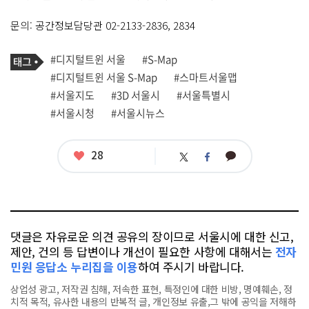
문의: 공간정보담당관 02-2133-2836, 2834
기
태
#디지털트윈 서울
#S-Map
사
그
관
#디지털트윈 서울 S-Map
#스마트서울맵
련
#서울지도
#3D 서울시
#서울특별시
태
그
#서울시청
#서울시뉴스
좋
28
카
트
페
아
카
위
이
요
오
터
스
톡
북
댓글은 자유로운 의견 공유의 장이므로 서울시에 대한 신고,
제안, 건의 등 답변이나 개선이 필요한 사항에 대해서는
전자
민원 응답소 누리집을 이용
하여 주시기 바랍니다.
상업성 광고, 저작권 침해, 저속한 표현, 특정인에 대한 비방, 명예훼손, 정
치적 목적, 유사한 내용의 반복적 글, 개인정보 유출,그 밖에 공익을 저해하