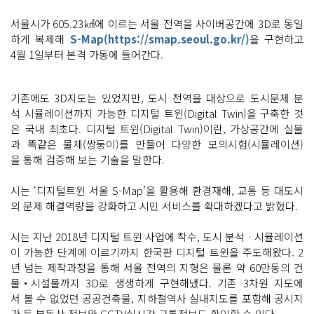
서울시가 605.23㎢에 이르는 서울 전역을 사이버공간에 3D로 동일
하게 복제해
S-Map(https://smap.seoul.go.kr/)
을 구현하고
4월 1일부터 본격 가동에 들어간다.
기존에도 3D지도는 있었지만, 도시 전역을 대상으로 도시문제 분
석 시뮬레이션까지 가능한 디지털 트윈(Digital Twin)을 구축한 것
은 국내 최초다. 디지털 트윈(Digital Twin)이란, 가상공간에 실물
과 똑같은 물체(쌍둥이)를 만들어 다양한 모의시험(시뮬레이션)
을 통해 검증해 보는 기술을 말한다.
시는 ‘디지털트윈 서울 S-Map’을 활용해 환경재해, 교통 등 대도시
의 문제 해결역량을 강화하고 시민 서비스를 확대하겠다고 밝혔다.
시는 지난 2018년 디지털 트윈 사업에 착수, 도시 분석ㆍ시뮬레이션
이 가능한 단계에 이르기까지 한국판 디지털 트윈을 주도해왔다. 2
년 넘는 제작과정을 통해 서울 전역의 지형은 물론 약 60만동의 건
물‧시설물까지 3D로 생생하게 구현해냈다. 기존 3차원 지도에
서 볼 수 없었던 공공건축물, 지하철역사 실내지도를 포함해 공시지
가 등 부동산 정보와 CCTV실시간 교통정보도 확인할 수 있다.