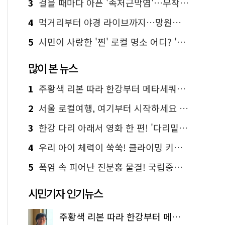
3
걸을 때마다 아픈 '족저근막염'…무작정 참지 말고 '이것' 해보세요!
4
먹거리부터 야경 라이브까지…망원한강공원 알짜 코스
5
시민이 사랑한 '찐' 로컬 명소 어디? '서울에디션25' 추천 코스
많이 본 뉴스
1
주황색 리본 따라 한강부터 메타세쿼이아 숲길까지…서울둘레길 15코스
2
서울 로컬여행, 여기부터 시작하세요 '서울에디션25'
3
한강 다리 아래서 영화 한 편! '다리밑 영화관' 무료 상영
4
우리 아이 체력이 쑥쑥! 클라이밍 키즈카페·어린이 체력장
5
폭염 속 피어난 진분홍 물결! 국립중앙박물관 배롱나무 명소
시민기자 인기뉴스
주황색 리본 따라 한강부터 메타세쿼이아 숲길까지…서울둘레길 15코스