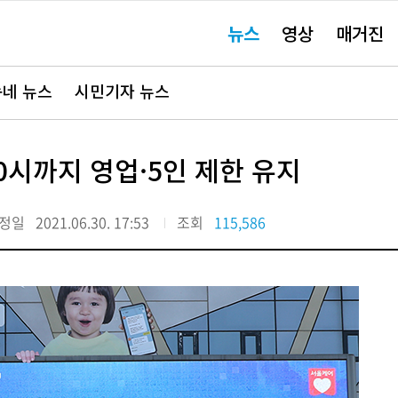
주
뉴스
영상
매거진
요
서
비
스
바
네 뉴스
시민기자 뉴스
로
가
기"
0시까지 영업·5인 제한 유지
정일
2021.06.30. 17:53
조회
115,586