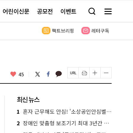
어린이신문
공모전
이벤트
검
메
색
뉴
창
전
열
체
팩트브리핑
레터구독
기
보
기
카
좋
트
페
45
페
인
글
글
카
위
이
아
이
쇄
자
자
오
터
스
요
지
하
크
크
톡
북
U
기
기
기
R
새
크
작
L
창
게
게
최신 뉴스
복
열
변
변
사
림
경
경
하
하
1
혼자 근무해도 안심! '소상공인안심벨' 신청하세요
기
기
2
장애인 맞춤형 보조기기 최대 3년간 무상 대여…삶의 질 높인다