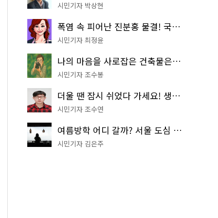
시민기자 박상현
폭염 속 피어난 진분홍 물결! 국립중앙박물관 배롱나무 명소
시민기자 최정윤
나의 마음을 사로잡은 건축물은? '서울시 건축상' 수상작 공개!
시민기자 조수봉
더울 땐 잠시 쉬었다 가세요! 생수 냉장고부터 해피소·무더위쉼터까지
시민기자 조수연
여름방학 어디 갈까? 서울 도심 무료 실내 여행 코스 추천
시민기자 김은주