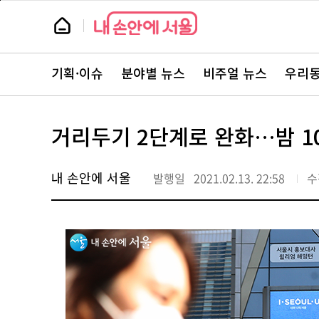
본
페
문
이
뉴
바
지
스
로
상
룸
가
단
뉴
기
으
스
로
기획·이슈
분야별 뉴스
비주얼 뉴스
우리동
주
이
요
동
서
비
스
거리두기 2단계로 완화…밤 1
바
로
가
기
내 손안에 서울
발행일
2021.02.13. 22:58
수