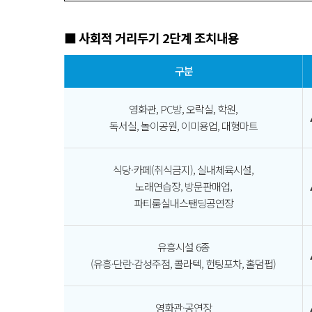
■ 사회적 거리두기 2단계 조치내용
구분
영화관, PC방, 오락실, 학원,
독서실, 놀이공원, 이미용업, 대형마트
식당·카페(취식금지), 실내체육시설,
노래연습장, 방문판매업,
파티룸실내스탠딩공연장
유흥시설 6종
(유흥·단란·감성주점, 콜라텍, 헌팅포차, 홀덤펍)
영화관·공연장