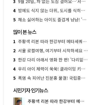
3
9월 20일, 차 없는 도심 걸어요…'서울 걷자 페스티벌' 선착순 5천명
4
밤에도 식지 않는 더위, 도시를 식히는 시원한 해법은?
5
채소 싫어하는 아이도 즐겁게 냠냠! '찾아가는 서울시 식생활 교육' 현장
많이 본 뉴스
1
주황색 리본 따라 한강부터 메타세쿼이아 숲길까지…서울둘레길 15코스
2
서울 로컬여행, 여기부터 시작하세요 '서울에디션25'
3
한강 다리 아래서 영화 한 편! '다리밑 영화관' 무료 상영
4
우리 아이 체력이 쑥쑥! 클라이밍 키즈카페·어린이 체력장
5
폭염 속 피어난 진분홍 물결! 국립중앙박물관 배롱나무 명소
시민기자 인기뉴스
주황색 리본 따라 한강부터 메타세쿼이아 숲길까지…서울둘레길 15코스