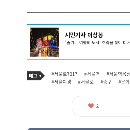
기
시민기자 이상봉
사
작
성
"즐기는 여행의 도시! 추억을 찾아 다
자
프
로
필
기
태
#서울로7017
#서울역
#서울역옥
사
그
관
#서울야경
#서울로
#중구
#문화
련
태
그
좋
2
아
요