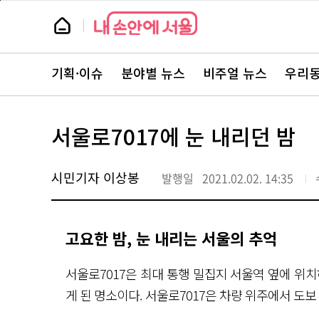
본
페
문
이
뉴
바
지
스
로
상
룸
가
단
뉴
기
으
스
로
기획·이슈
분야별 뉴스
비주얼 뉴스
우리동
주
이
요
동
서
비
스
서울로7017에 눈 내리던 밤
바
로
가
기
시민기자 이상봉
발행일
2021.02.02. 14:35
고요한 밤, 눈 내리는 서울의 추억
서울로7017은 최대 통행 밀집지 서울역 옆에 위
게 된 명소이다. 서울로7017은 차량 위주에서 도