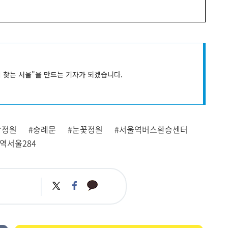
시 찾는 서울"을 만드는 기자가 되겠습니다.
상정원
#숭례문
#눈꽃정원
#서울역버스환승센터
역서울284
카
트
페
카
위
이
오
터
스
톡
북