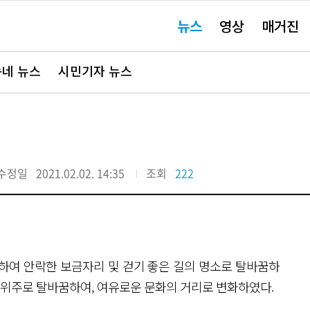
주
뉴스
영상
매거진
요
서
비
스
바
네 뉴스
시민기자 뉴스
로
가
기"
수정일
2021.02.02. 14:35
조회
222
치하여 안락한 보금자리 및 걷기 좋은 길의 명소로 탈바꿈하
보 위주로 탈바꿈하여, 여유로운 문화의 거리로 변화하였다.