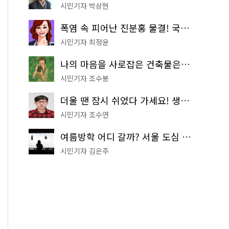
시민기자 박상현
폭염 속 피어난 진분홍 물결! 국립중앙박물관 배롱나무 명소
시민기자 최정윤
나의 마음을 사로잡은 건축물은? '서울시 건축상' 수상작 공개!
시민기자 조수봉
더울 땐 잠시 쉬었다 가세요! 생수 냉장고부터 해피소·무더위쉼터까지
시민기자 조수연
여름방학 어디 갈까? 서울 도심 무료 실내 여행 코스 추천
시민기자 김은주