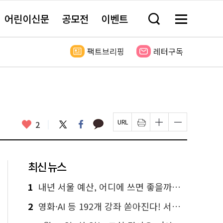
어린이신문
공모전
이벤트
검
메
색
뉴
창
전
열
체
팩트브리핑
레터구독
기
보
기
카
좋
트
페
2
페
인
글
글
카
위
이
아
이
쇄
자
자
오
터
스
요
지
하
크
크
톡
북
U
기
기
기
R
새
크
작
L
창
게
게
최신 뉴스
복
열
변
변
사
림
경
경
하
하
1
내년 서울 예산, 어디에 쓰면 좋을까요? 온라인 투표
기
기
2
영화·AI 등 192개 강좌 쏟아진다! 서울시민대학 선착순 신청