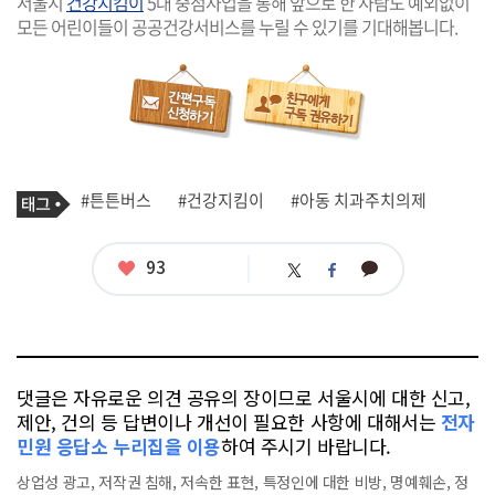
서울시
건강지킴이
5대 중점사업을 통해 앞으로 한 사람도 예외없이
모든 어린이들이 공공건강서비스를 누릴 수 있기를 기대해봅니다.
기
태
#튼튼버스
#건강지킴이
#아동 치과주치의제
사
그
관
련
태
좋
93
카
트
페
그
아
카
위
이
요
오
터
스
톡
북
댓글은 자유로운 의견 공유의 장이므로 서울시에 대한 신고,
제안, 건의 등 답변이나 개선이 필요한 사항에 대해서는
전자
민원 응답소 누리집을 이용
하여 주시기 바랍니다.
상업성 광고, 저작권 침해, 저속한 표현, 특정인에 대한 비방, 명예훼손, 정