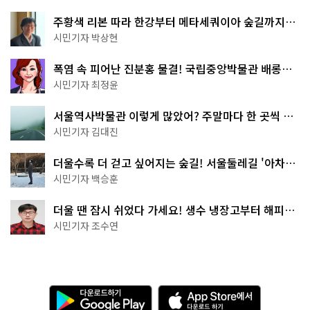
주황색 리본 따라 한강부터 메타세쿼이아 숲길까지…
서울둘레길 15코스
시민기자 박상현
폭염 속 피어난 진분홍 물결! 국립중앙박물관 배롱나
무 명소
시민기자 최정윤
서울역사박물관 이렇게 많았어? 주말마다 한 곳씩 떠
나는 역사 산책
시민기자 김대진
더울수록 더 걷고 싶어지는 숲길! 서울둘레길 '아차산
코스'
시민기자 백승훈
더울 땐 잠시 쉬었다 가세요! 생수 냉장고부터 해피소
·무더위쉼터까지
시민기자 조수연
다
A
운
p