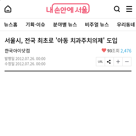
본
페
내
문
이
내
손
검
메
바
지
손
안
색
뉴
로
상
안
주
에
창
전
가
단
에
뉴스홈
기획·이슈
분야별 뉴스
비주얼 뉴스
우리동네
요
서
열
체
기
으
서
서
울
기
보
로
울
비
기
이
-
서울시, 전국 최초로 '아동 치과주치의제' 도입
스
동
서
바
울
좋
한국아이닷컴
93
조회
2,476
로
시
아
가
대
발행일
2012.07.26. 00:00
요
기
페
S
글
글
표
수정일
2012.07.26. 00:00
이
N
자
자
소
지
S
크
크
통
U
공
기
기
포
R
유
크
작
털
L
하
게
게
복
기
변
변
사
경
경
하
하
기
기