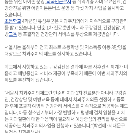
동을 위한 아이존 운영,
외국인근로자
등 취약계층 자녀 무료진료, 건
강증진을 위한 어린이튼튼버스 운영 등 다섯 가지 사업을 실시하고
있습니다.
초등학교
4학년인 유성우군은 치과주치의에게 지속적으로 구강관리
를 받고 있습니다. 단순 1차 진료뿐만 아니라 구강검진, 건강상담, 예
방
교육
등 포괄적인 건강관리 서비스를 무상으로 제공받습니다.
서울시는 올해부터 전국 최초로 초등학생 및 저소득층 아동 3만명을
대상으로 치과주치의 제도를 실시하고 있습니다.
학교에서 시행하고 있는 구강검진은 결과에 따른 사후관리 체계가 미
흡하고 예방중심의 서비스 제공이 부족하기 때문에 이번 치과주치의
제도를 추진하게 됐습니다.
˝서울시 치과주치의제도란 단순히 치과 1차 진료뿐만 아니라 구강검
진, 건강상담 및 예방교육 등에 대해서 치과주치의를 선정하고 등록
한 후에 포괄적 예방적 건강관리 서비스를 지속적으로 제공하는 제도
입니다. 아동 청소년기부터 가장 빈발하고 평생에 걸쳐 영향을 미치
는 치과질환에 대한 대응책이 필요해서 예방중심의 관리를 무상으로
제공하는 치과주치의사업을 진행하고 있습니다.˝(박선혜·서대문구
보건소 치과위생사)