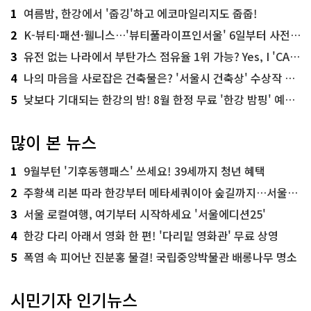
1
여름밤, 한강에서 '줍깅'하고 에코마일리지도 줍줍!
2
K-뷰티·패션·웰니스…'뷰티풀라이프인서울' 6일부터 사전 예약
3
유전 없는 나라에서 부탄가스 점유율 1위 가능? Yes, I 'CAN'
4
나의 마음을 사로잡은 건축물은? '서울시 건축상' 수상작 공개!
5
낮보다 기대되는 한강의 밤! 8월 한정 무료 '한강 밤핑' 예약은?
많이 본 뉴스
1
9월부턴 '기후동행패스' 쓰세요! 39세까지 청년 혜택
2
주황색 리본 따라 한강부터 메타세쿼이아 숲길까지…서울둘레길 15코스
3
서울 로컬여행, 여기부터 시작하세요 '서울에디션25'
4
한강 다리 아래서 영화 한 편! '다리밑 영화관' 무료 상영
5
폭염 속 피어난 진분홍 물결! 국립중앙박물관 배롱나무 명소
시민기자 인기뉴스