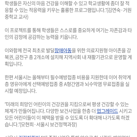
학생들은 자신의 마음 건강을 이해할 수 있고 학교생활에 좀더 잘 적
응할 수 있는 적응력을 키우는 훌륭한 프로그램입니다.˝(김연숙·거원
중학교 교사)
이 프로젝트를 통해 학생들은 스스로를 중요하게 여기는 자존감과 타
인의 감정에 공감하는 능력을 키웁니다.
이와함께 전국 최초로 발달
장애아동
을 위한 의료지원형 아이존을 강
북권, 금천구 총 2개소에 설치해 지역사회 내 재활기관으로 운영할 계
획입니다.
한편 서울시는 올해부터 필수예방접종 비용을 지원한데 이어 취약계
층 영유아에게 선택예방접종 중 A형간염과 뇌수막염 무료접종을 실
시할 예정입니다.
˝미래의 희망인 어린이의 건강권을 지킴으로써 평생 건강할 수 있는
체계가 만들어집니다. 다양한 보건사업을 한층 더
업그레이드
시키고
모든 어린이들이 이 혜택을 받을 수 있도록 더 확대해 나가도록 하겠
습니다.˝(모현희·서울시 보건정책과장)