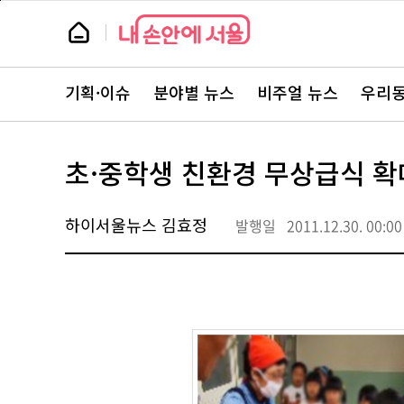
본
페
문
이
뉴
바
지
스
로
상
룸
가
단
뉴
기
으
스
로
기획·이슈
분야별 뉴스
비주얼 뉴스
우리동
주
이
요
동
서
비
스
초·중학생 친환경 무상급식 확
바
로
가
기
하이서울뉴스 김효정
발행일
2011.12.30. 00:00