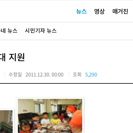
주
뉴스
영상
매거진
요
서
비
스
바
네 뉴스
시민기자 뉴스
로
가
기"
대 지원
수정일
2011.12.30. 00:00
조회
5,290