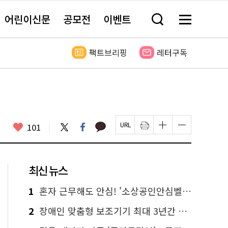
어린이신문
공모전
이벤트
검
메
색
뉴
창
전
열
체
팩트브리핑
레터구독
기
보
기
카
좋
트
페
101
페
인
글
글
카
위
이
아
이
쇄
자
자
오
터
스
요
지
하
크
크
톡
북
U
기
기
기
R
새
크
작
L
창
게
게
최신 뉴스
복
열
변
변
사
림
경
경
하
하
1
혼자 근무해도 안심! '소상공인안심벨' 신청하세요
기
기
2
장애인 맞춤형 보조기기 최대 3년간 무상 대여…삶의 질 높인다