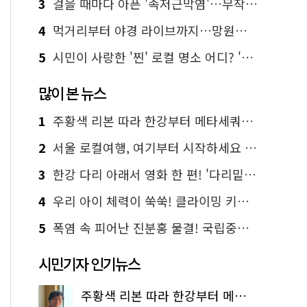
3
걸을 때마다 아픈 '족저근막염'…무작정 참지 말고 '이것' 해보세요!
4
먹거리부터 야경 라이브까지…망원한강공원 알짜 코스
5
시민이 사랑한 '찐' 로컬 명소 어디? '서울에디션25' 추천 코스
많이 본 뉴스
1
주황색 리본 따라 한강부터 메타세쿼이아 숲길까지…서울둘레길 15코스
2
서울 로컬여행, 여기부터 시작하세요 '서울에디션25'
3
한강 다리 아래서 영화 한 편! '다리밑 영화관' 무료 상영
4
우리 아이 체력이 쑥쑥! 클라이밍 키즈카페·어린이 체력장
5
폭염 속 피어난 진분홍 물결! 국립중앙박물관 배롱나무 명소
시민기자 인기뉴스
주황색 리본 따라 한강부터 메타세쿼이아 숲길까지…서울둘레길 15코스