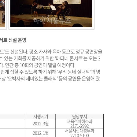
서트 신설 운영
트’도 신설된다. 평소 가사와 육아 등으로 정규 공연장을
 있는 기회를 제공하기 위한 ‘마티네 콘서트’는 오는 3
. 연간 총 10회의 공연이 열릴 예정이다.
 접할 수 있도록 하기 위해 ‘우리 동네 실내악’과 영
 대상 ‘오박사의 재미있는 클래식’ 등의 공연을 운영해 왔
시행시기
담당부서
교육격차해소과
2012. 3월
2171-2992
서울시립대총무과
2012. 1월
2210-5100