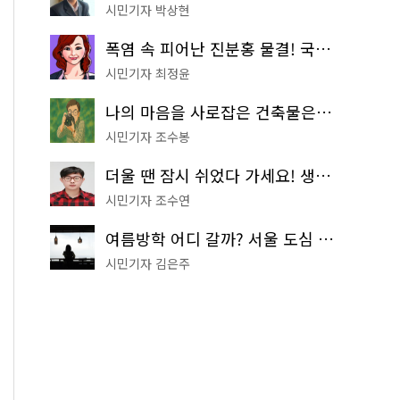
시민기자 박상현
폭염 속 피어난 진분홍 물결! 국립중앙박물관 배롱나무 명소
시민기자 최정윤
나의 마음을 사로잡은 건축물은? '서울시 건축상' 수상작 공개!
시민기자 조수봉
더울 땐 잠시 쉬었다 가세요! 생수 냉장고부터 해피소·무더위쉼터까지
시민기자 조수연
여름방학 어디 갈까? 서울 도심 무료 실내 여행 코스 추천
시민기자 김은주