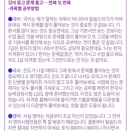
강의 듣고 문제 풀고… 반복 또 반복
-과목별 공부방법
●국어
: 국어는 제가 잘하는 과목이 아니라서 말씀드리기가 어려
운데요. 역시 문제를 많이 풀어보는 것이 중요한 것 같습니다. 기
본서를 많이 보는 것도 중요한데요. 그냥 기본서만 보는 것보다는
수업 들은 것을 바탕으로 문제를 많이 풀어보고 또 그것을 바탕으
로 기본서를 확인해 보는 식으로 공부하는 것이 좋은 것 같습니다.
7급은 한자가 많이 나와서 한자도 상당히 중요한데요. ‘나는 한자
자격증이 있으니 한자는 문제없겠군.’ 하지 마시고 수업 들으세요.
저도 2급 자격증 있는데 그것만으로는 안 되는 것 같아요.
●국사
: 진도가 나갈 때마다 그에 맞춰서 문제를 풀어보는 것이
중요하다고 생각합니다. 진도가 끝나고 나서도 모의고사 문제지
든 단원별 문제지든 가리지 말고 모두 풀어보세요. 서점에 있는 문
제지는 모두 풀어볼 기세로요. 그리고 저는 공부를 하면서 한국사
능력검정시험 1급도 함께 준비했는데요. 이것도 많은 도움이 되
었습니다. 자격증 홈페이지에 들어가면 기출문제들을 다운받을
수 있는데 다 다운받아 풀어보세요. 정말 많은 도움이 됩니다.
●영어
: 사실 영어는 처음부터 조금 자신이 있었습니다. 그 전까
지 영어시험만큼은 쭉 잘 봐왔기 때문입니다. 결론부터 말씀드리
자면 절대로 자만하지 마세요. 토익 800이니 900이니 하시면서