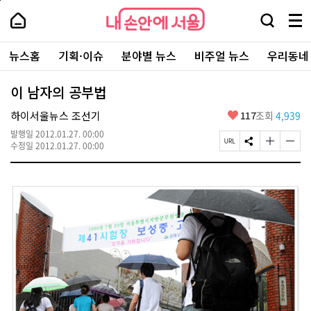
본
페
내
문
이
내
손
검
메
바
지
손
안
색
뉴
로
상
안
주
에
창
전
가
단
에
뉴스홈
기획·이슈
분야별 뉴스
비주얼 뉴스
우리동네
요
서
열
체
기
으
서
서
울
기
보
로
울
비
기
이
-
이 남자의 공부법
스
동
서
바
울
좋
하이서울뉴스 조선기
117
조회
4,939
로
시
아
가
대
발행일
2012.01.27. 00:00
요
기
페
S
글
글
표
수정일
2012.01.27. 00:00
이
N
자
자
소
지
S
크
크
통
U
공
기
기
포
R
유
크
작
털
L
하
게
게
복
기
변
변
사
경
경
하
하
기
기