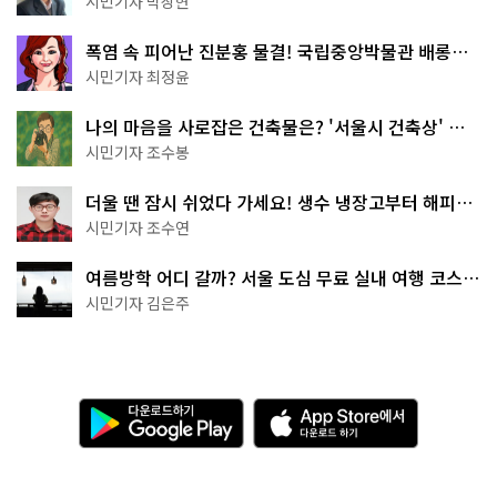
시민기자 박상현
폭염 속 피어난 진분홍 물결! 국립중앙박물관 배롱나
무 명소
시민기자 최정윤
나의 마음을 사로잡은 건축물은? '서울시 건축상' 수
상작 공개!
시민기자 조수봉
더울 땐 잠시 쉬었다 가세요! 생수 냉장고부터 해피소
·무더위쉼터까지
시민기자 조수연
여름방학 어디 갈까? 서울 도심 무료 실내 여행 코스
추천
시민기자 김은주
다
A
운
p
로
p
드
S
하
t