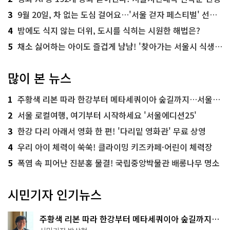
3
9월 20일, 차 없는 도심 걸어요…'서울 걷자 페스티벌' 선착순 5천명
4
밤에도 식지 않는 더위, 도시를 식히는 시원한 해법은?
5
채소 싫어하는 아이도 즐겁게 냠냠! '찾아가는 서울시 식생활 교육' 현장
많이 본 뉴스
1
주황색 리본 따라 한강부터 메타세쿼이아 숲길까지…서울둘레길 15코스
2
서울 로컬여행, 여기부터 시작하세요 '서울에디션25'
3
한강 다리 아래서 영화 한 편! '다리밑 영화관' 무료 상영
4
우리 아이 체력이 쑥쑥! 클라이밍 키즈카페·어린이 체력장
5
폭염 속 피어난 진분홍 물결! 국립중앙박물관 배롱나무 명소
시민기자 인기뉴스
주황색 리본 따라 한강부터 메타세쿼이아 숲길까지…
서울둘레길 15코스