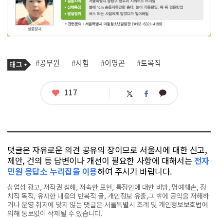
기
태
#공무원
#시험
#이명곤
#토목직
사
그
관
련
태
좋
117
카
트
페
그
아
카
위
이
요
오
터
스
톡
북
댓글은 자유로운 의견 공유의 장이므로 서울시에 대한 신고,
제안, 건의 등 답변이나 개선이 필요한 사항에 대해서는
전자
민원 응답소 누리집을 이용
하여 주시기 바랍니다.
상업성 광고, 저작권 침해, 저속한 표현, 특정인에 대한 비방, 명예훼손, 정
치적 목적, 유사한 내용의 반복적 글, 개인정보 유출,그 밖에 공익을 저해하
거나 운영 취지에 맞지 않는 댓글은 서울특별시 조례 및 개인정보보호법에
의해 통보없이 삭제될 수 있습니다.