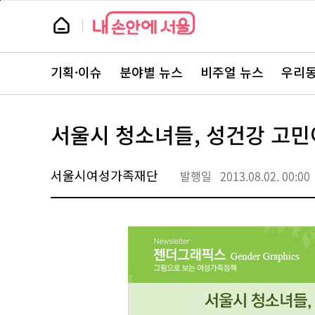
본
페
문
이
뉴
바
지
스
로
상
룸
가
단
뉴
기
으
스
로
기획·이슈
분야별 뉴스
비주얼 뉴스
우리동
주
이
요
동
서
비
스
서울시 청소녀들, 성건강 고민
바
로
가
기
서울시여성가족재단
발행일
2013.08.02. 00:00