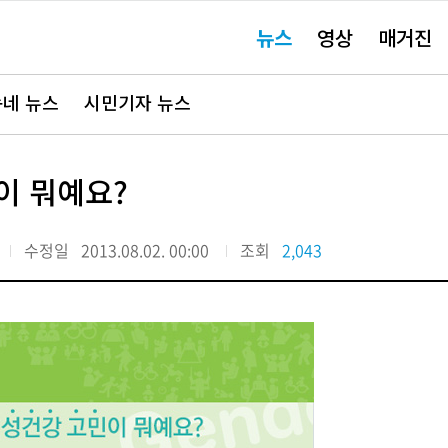
주
뉴스
영상
매거진
요
서
비
스
바
네 뉴스
시민기자 뉴스
로
가
기"
이 뭐예요?
수정일
2013.08.02. 00:00
조회
2,043