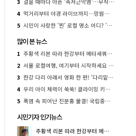
3
걸을 때마다 아픈 '족저근막염'…무작정 참지 말고 '이것' 해보세요!
4
먹거리부터 야경 라이브까지…망원한강공원 알짜 코스
5
시민이 사랑한 '찐' 로컬 명소 어디? '서울에디션25' 추천 코스
많이 본 뉴스
1
주황색 리본 따라 한강부터 메타세쿼이아 숲길까지…서울둘레길 15코스
2
서울 로컬여행, 여기부터 시작하세요 '서울에디션25'
3
한강 다리 아래서 영화 한 편! '다리밑 영화관' 무료 상영
4
우리 아이 체력이 쑥쑥! 클라이밍 키즈카페·어린이 체력장
5
폭염 속 피어난 진분홍 물결! 국립중앙박물관 배롱나무 명소
시민기자 인기뉴스
주황색 리본 따라 한강부터 메타세쿼이아 숲길까지…서울둘레길 15코스