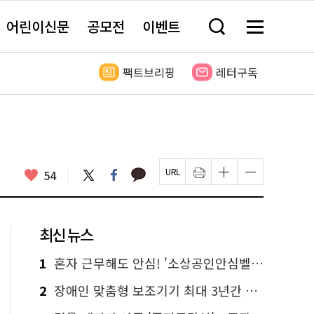
어린이신문
공모전
이벤트
검
메
색
뉴
창
전
열
체
팩트브리핑
레터구독
기
보
기
카
좋
트
페
54
페
인
글
글
카
위
이
아
이
쇄
자
자
오
터
스
요
지
하
크
크
톡
북
U
기
기
기
R
새
크
작
L
창
게
게
최신 뉴스
복
열
변
변
사
림
경
경
하
하
1
혼자 근무해도 안심! '소상공인안심벨' 신청하세요
기
기
2
장애인 맞춤형 보조기기 최대 3년간 무상 대여…삶의 질 높인다