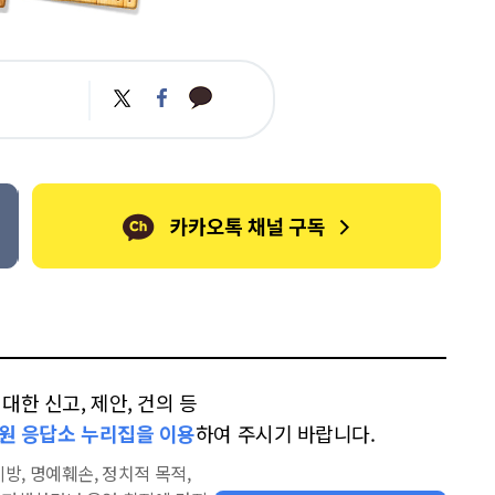
카
트
페
카
위
이
오
터
스
톡
북
한 신고, 제안, 건의 등
원 응답소 누리집을 이용
하여 주시기 바랍니다.
방, 명예훼손, 정치적 목적,