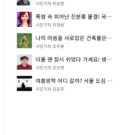
시민기자 박상현
폭염 속 피어난 진분홍 물결! 국립중앙박물관 배롱나무 명소
시민기자 최정윤
나의 마음을 사로잡은 건축물은? '서울시 건축상' 수상작 공개!
시민기자 조수봉
더울 땐 잠시 쉬었다 가세요! 생수 냉장고부터 해피소·무더위쉼터까지
시민기자 조수연
여름방학 어디 갈까? 서울 도심 무료 실내 여행 코스 추천
시민기자 김은주