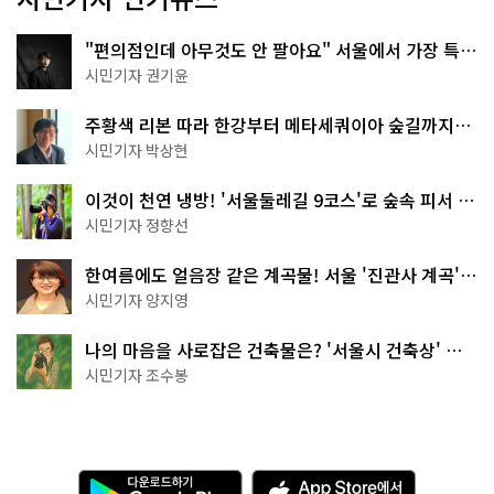
"편의점인데 아무것도 안 팔아요" 서울에서 가장 특별
한 편의점의 정체
시민기자 권기윤
주황색 리본 따라 한강부터 메타세쿼이아 숲길까지…
서울둘레길 15코스
시민기자 박상현
이것이 천연 냉방! '서울둘레길 9코스'로 숲속 피서 떠
나볼까
시민기자 정향선
한여름에도 얼음장 같은 계곡물! 서울 '진관사 계곡'이
천국이네~
시민기자 양지영
나의 마음을 사로잡은 건축물은? '서울시 건축상' 수
상작 공개!
시민기자 조수봉
다
A