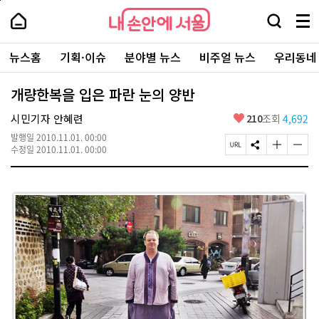
본
페
내
문
이
내
손
검
메
바
지
손
안
색
뉴
로
상
안
주
에
창
전
가
단
에
뉴스홈
기획·이슈
분야별 뉴스
비주얼 뉴스
우리동네
요
서
열
체
기
으
서
서
울
기
보
로
울
비
기
이
-
개량한복을 입은 파란 눈의 양반
스
동
서
바
울
좋
시민기자 안혜련
210
조회
4,692
로
시
아
가
대
발행일
2010.11.01. 00:00
요
기
페
S
글
글
표
수정일
2010.11.01. 00:00
이
N
자
자
소
지
S
크
크
통
U
공
기
기
포
R
유
크
작
털
L
하
게
게
복
기
변
변
사
경
경
하
하
기
기