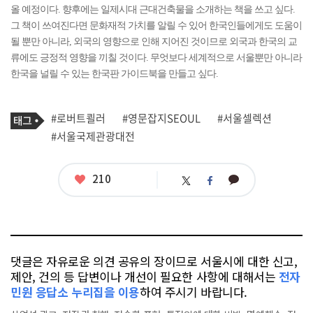
올 예정이다. 향후에는 일제시대 근대건축물을 소개하는 책을 쓰고 싶다.
그 책이 쓰여진다면 문화재적 가치를 알릴 수 있어 한국인들에게도 도움이
될 뿐만 아니라, 외국의 영향으로 인해 지어진 것이므로 외국과 한국의 교
류에도 긍정적 영향을 끼칠 것이다. 무엇보다 세계적으로 서울뿐만 아니라
한국을 널릴 수 있는 한국판 가이드북을 만들고 싶다.
기
태
#로버트쾰러
#영문잡지SEOUL
#서울셀렉션
사
그
관
#서울국제관광대전
련
태
그
좋
210
카
트
페
아
카
위
이
요
오
터
스
톡
북
댓글은 자유로운 의견 공유의 장이므로 서울시에 대한 신고,
제안, 건의 등 답변이나 개선이 필요한 사항에 대해서는
전자
민원 응답소 누리집을 이용
하여 주시기 바랍니다.