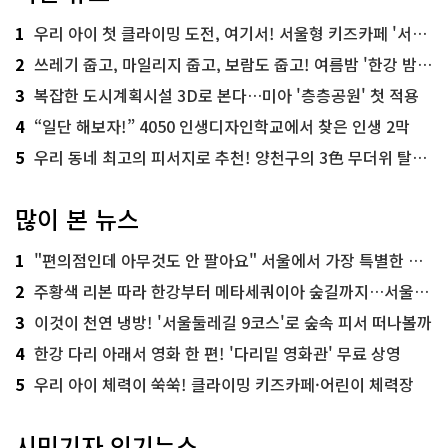
1
우리 아이 첫 클라이밍 도전, 여기서! 서울형 키즈카페 '서울가족플라자점'
2
쓰레기 줍고, 마일리지 줍고, 보람도 줍고! 여름밤 '한강 밤마실 줍깅'
3
복잡한 도시계획시설 3D로 본다…미아 '층층공원' 첫 적용
4
“일단 해보자!” 4050 인생디자인학교에서 찾은 인생 2막
5
우리 동네 최고의 피서지로 추천! 양천구의 3色 무더위 탈출 명소
많이 본 뉴스
1
"편의점인데 아무것도 안 팔아요" 서울에서 가장 특별한 편의점의 정체
2
주황색 리본 따라 한강부터 메타세쿼이아 숲길까지…서울둘레길 15코스
3
이것이 천연 냉방! '서울둘레길 9코스'로 숲속 피서 떠나볼까
4
한강 다리 아래서 영화 한 편! '다리밑 영화관' 무료 상영
5
우리 아이 체력이 쑥쑥! 클라이밍 키즈카페·어린이 체력장
시민기자 인기뉴스