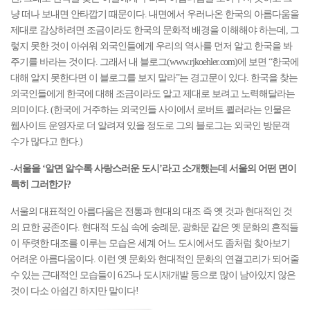
냥 떠나 보내면 안타깝기 때문이다. 내면에서 우러나온 한국의 아름다움을
제대로 감상하려면 조금이라도 한국의 문화적 배경을 이해해야 하는데, 그
렇지 못한 것이 아쉬워 외국인들에게 우리의 역사를 먼저 알고 한국을 봐
주기를 바라는 것이다. 그래서 내 블로그(
www.rjkoehler.com
)에 보면 “한국에
대해 알지 못한다면 이 블로그를 보지 말라”는 경고문이 있다. 한국을 찾는
외국인들에게 한국에 대해 조금이라도 알고 제대로 보려고 노력해달라는
의미이다. (한국에 거주하는 외국인들 사이에서 로버트 쾰러라는 인물은
웹사이트 운영자로 더 알려져 있을 정도로 그의 블로그는 외국인 방문객
수가 많다고 한다.)
-서울을 ‘알면 알수록 사랑스러운 도시’라고 소개했는데 서울의 어떤 면이
특히 그러한가?
서울의 대표적인 아름다움은 전통과 현대의 대조 즉 옛 것과 현대적인 것
의 묘한 공존이다. 현대적 도심 속에 숭례문, 광화문 같은 옛 문화의 흔적들
이 뚜렷한 대조를 이루는 모습은 세계 어느 도시에서도 좀처럼 찾아보기
어려운 아름다움이다. 이런 옛 문화와 현대적인 문화의 연결고리가 되어줄
수 있는 근대적인 모습들이 6.25나 도시재개발 등으로 많이 남아있지 않은
것이 다소 아쉽긴 하지만 말이다!