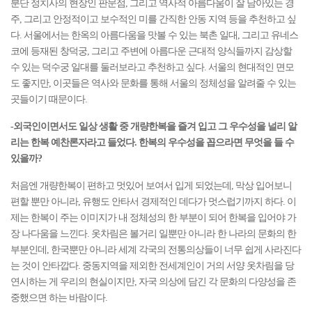
분단 정치사의 현장인 판문점, 그리고 역사적 아름다움이 잘 남아있는 경
주, 그리고 안정적이고 보수적인 미를 간직한 안동 지역 등을 추천하고 싶
다. 서울에서는 한옥의 아름다움을 맛볼 수 있는 북촌 일대, 그리고 유네스
코에 등재된 창덕궁, 그리고 주변에 아름다운 근대적 양식들까지 감상할
수 있는 덕수궁 일대를 둘러보라고 추천하고 싶다. 서울의 현대적인 면모
도 좋지만, 이곳들은 역사와 문화를 통해 서울의 정체성을 알려줄 수 있는
곳들이기 때문이다.
-외국인이면서도 일상 생활 중 개량한복을 즐겨 입고 그 우수성을 널리 알
리는 한복 예찬론자라고 들었다. 한복의 우수성을 꼽으라면 무엇을 들 수
있을까?
처음엔 개량한복이 편하고 멋있어 보여서 입게 되었는데, 막상 입어보니
편할 뿐만 아니라, 유행도 안타서 경제적인 데다가 멋스럽기까지 하다. 이
제는 한복이 주는 이미지가 내 정체성의 한 부분이 되어 한복을 입어야 가
장 나다움을 느낀다. 옷차림은 볼거리 일뿐만 아니라 한 나라의 문화의 한
부분인데, 한국뿐만 아니라 세계 각국의 전통의상들이 너무 쉽게 사라진다
는 것이 안타깝다. 중동지역을 제외한 전세계인이 거의 서양 옷차림을 당
연시하는 게 우리의 현실이지만, 자국 의상에 담긴 각 문화의 다양성을 존
중했으면 하는 바람이다.