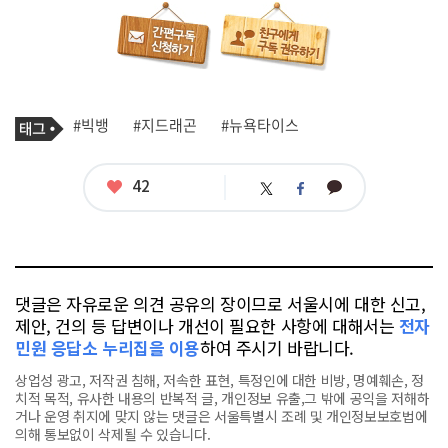
기
태
#빅뱅
#지드래곤
#뉴욕타이스
사
그
관
련
태
좋
42
카
트
페
그
아
카
위
이
요
오
터
스
톡
북
댓글은 자유로운 의견 공유의 장이므로 서울시에 대한 신고,
제안, 건의 등 답변이나 개선이 필요한 사항에 대해서는
전자
민원 응답소 누리집을 이용
하여 주시기 바랍니다.
상업성 광고, 저작권 침해, 저속한 표현, 특정인에 대한 비방, 명예훼손, 정
치적 목적, 유사한 내용의 반복적 글, 개인정보 유출,그 밖에 공익을 저해하
거나 운영 취지에 맞지 않는 댓글은 서울특별시 조례 및 개인정보보호법에
의해 통보없이 삭제될 수 있습니다.