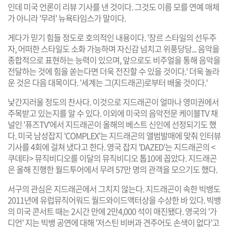
인데 미국 언론이 리뷰 기사를 낸 것이다. 그것도 이름 모를 연예 매체
가 아니라 '무려' 뉴욕타임스가 말이다.
게다가 믿기 힘들 정도로 호의적인 내용이다. '장르 스타일의 선두주
자, 어떠한 스타일도 소화 가능하며 자신감 넘치고 위풍당당... 음악을
종합적으로 표현하는 능력이 있으며, 앞으로도 비주얼을 통해 음악을
전달하는 것에 힘을 쏟는다면 더욱 전진할 수 있을 것이다.' 더욱 놀라
운 것은 다음 대목이다. '세계는 그(지드래곤)로부터 배울 것이다.'
낯간지러울 정도의 찬사다. 이것으로 지드래곤이 얼마나 영미권에서
주목받고 있는지를 알 수 있다. 이외에 미국의 음악전문 케이블TV 채
널인 '퓨즈TV'에서 지드래곤이 올해의 베스트 신인에 선정되기도 했
다. 미국 남성잡지 'COMPLEX'는 지드래곤의 앨범발매에 맞춰 인터뷰
기사를 4회에 걸쳐 냈다고 한다. 영국 잡지 'DAZED'는 지드래곤의 <
쿠데타> 뮤직비디오를 이달의 뮤직비디오 톱10에 꼽았다. 지드래곤
은 올해 진행한 월드투어에서 무려 57만 명의 관객을 모으기도 했다.
서구의 관심은 지드래곤에서 그치지 않는다. 지드래곤이 속한 빅뱅도
2011년에 유럽뮤직어워드 월드와이드액터상을 수상한 바 있다. 빅뱅
의 미국 콘서트 때는 2시간 만에 2만4,000 석이 매진됐다. 영국의 '가
디언' 지는 빅뱅 공연에 대해 '저스틴 비버과 견주어도 손색이 없다'고