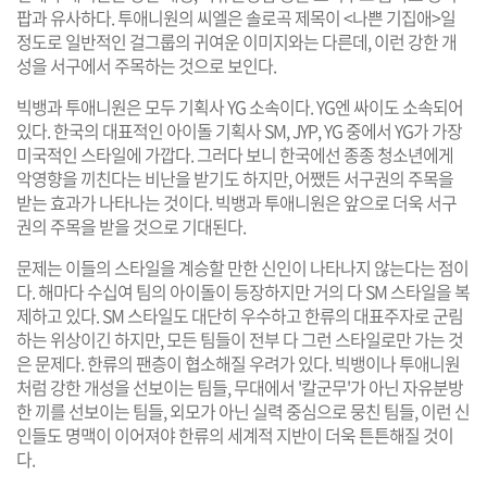
팝과 유사하다. 투애니원의 씨엘은 솔로곡 제목이 <나쁜 기집애>일
정도로 일반적인 걸그룹의 귀여운 이미지와는 다른데, 이런 강한 개
성을 서구에서 주목하는 것으로 보인다.
빅뱅과 투애니원은 모두 기획사 YG 소속이다. YG엔 싸이도 소속되어
있다. 한국의 대표적인 아이돌 기획사 SM, JYP, YG 중에서 YG가 가장
미국적인 스타일에 가깝다. 그러다 보니 한국에선 종종 청소년에게
악영향을 끼친다는 비난을 받기도 하지만, 어쨌든 서구권의 주목을
받는 효과가 나타나는 것이다. 빅뱅과 투애니원은 앞으로 더욱 서구
권의 주목을 받을 것으로 기대된다.
문제는 이들의 스타일을 계승할 만한 신인이 나타나지 않는다는 점이
다. 해마다 수십여 팀의 아이돌이 등장하지만 거의 다 SM 스타일을 복
제하고 있다. SM 스타일도 대단히 우수하고 한류의 대표주자로 군림
하는 위상이긴 하지만, 모든 팀들이 전부 다 그런 스타일로만 가는 것
은 문제다. 한류의 팬층이 협소해질 우려가 있다. 빅뱅이나 투애니원
처럼 강한 개성을 선보이는 팀들, 무대에서 '칼군무'가 아닌 자유분방
한 끼를 선보이는 팀들, 외모가 아닌 실력 중심으로 뭉친 팀들, 이런 신
인들도 명맥이 이어져야 한류의 세계적 지반이 더욱 튼튼해질 것이
다.