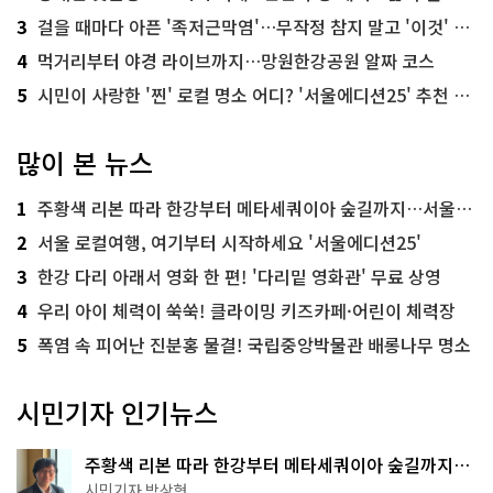
3
걸을 때마다 아픈 '족저근막염'…무작정 참지 말고 '이것' 해보세요!
4
먹거리부터 야경 라이브까지…망원한강공원 알짜 코스
5
시민이 사랑한 '찐' 로컬 명소 어디? '서울에디션25' 추천 코스
많이 본 뉴스
1
주황색 리본 따라 한강부터 메타세쿼이아 숲길까지…서울둘레길 15코스
2
서울 로컬여행, 여기부터 시작하세요 '서울에디션25'
3
한강 다리 아래서 영화 한 편! '다리밑 영화관' 무료 상영
4
우리 아이 체력이 쑥쑥! 클라이밍 키즈카페·어린이 체력장
5
폭염 속 피어난 진분홍 물결! 국립중앙박물관 배롱나무 명소
시민기자 인기뉴스
주황색 리본 따라 한강부터 메타세쿼이아 숲길까지…
서울둘레길 15코스
시민기자 박상현