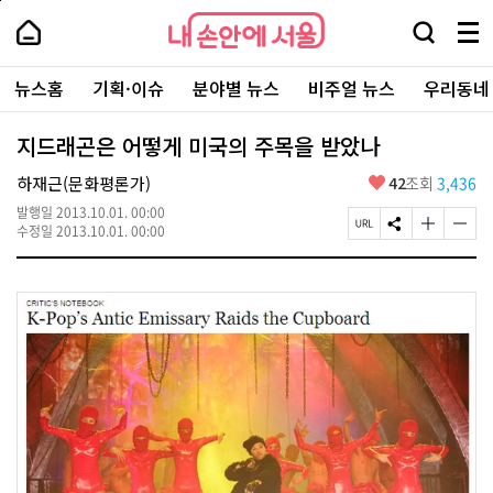
본
페
내
문
이
내
손
검
메
바
지
손
안
색
뉴
로
상
안
주
에
창
전
가
단
에
뉴스홈
기획·이슈
분야별 뉴스
비주얼 뉴스
우리동네
요
서
열
체
기
으
서
서
울
기
보
로
울
비
기
이
-
지드래곤은 어떻게 미국의 주목을 받았나
스
동
서
바
울
좋
하재근(문화평론가)
42
조회
3,436
로
시
아
가
대
발행일
2013.10.01. 00:00
요
기
페
S
글
글
표
수정일
2013.10.01. 00:00
이
N
자
자
소
지
S
크
크
통
U
공
기
기
포
R
유
크
작
털
L
하
게
게
복
기
변
변
사
경
경
하
하
기
기