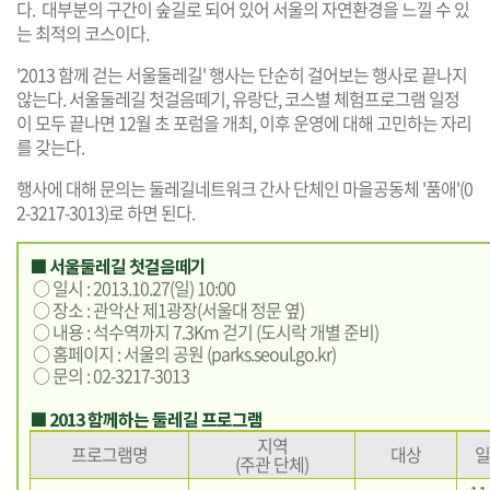
다. 대부분의 구간이 숲길로 되어 있어 서울의 자연환경을 느낄 수 있
는 최적의 코스이다.
'2013 함께 걷는 서울둘레길' 행사는 단순히 걸어보는 행사로 끝나지
않는다. 서울둘레길 첫걸음떼기, 유랑단, 코스별 체험프로그램 일정
이 모두 끝나면 12월 초 포럼을 개최, 이후 운영에 대해 고민하는 자리
를 갖는다.
행사에 대해 문의는 둘레길네트워크 간사 단체인 마을공동체 '품애'(0
2-3217-3013)로 하면 된다.
■ 서울둘레길 첫걸음떼기
○ 일시 : 2013.10.27(일) 10:00
○ 장소 : 관악산 제1광장(서울대 정문 옆)
○ 내용 : 석수역까지 7.3Km 걷기 (도시락 개별 준비)
○ 홈페이지 : 서울의 공원 (
parks.seoul.go.kr
)
○ 문의 : 02-3217-3013
■ 2013 함께하는 둘레길 프로그램
지역
프로그램명
대상
일
(주관 단체)