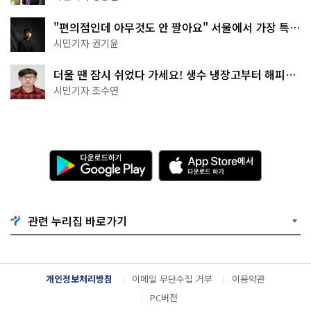
"편의점인데 아무것도 안 팔아요" 서울에서 가장 특별
한 편의점의 정체
시민기자 권기윤
더울 땐 잠시 쉬었다 가세요! 생수 냉장고부터 해피소
·무더위쉼터까지
시민기자 조수연
다
A
운
p
로
p
드
S
하
t
기
o
관련 누리집 바로가기
G
r
o
e
o
에
g
서
l
다
개인정보처리방침
이메일 무단수집 거부
이용약관
e
운
P
로
PC버전
l
드