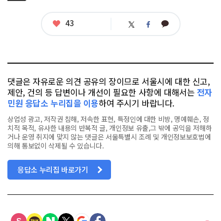
그
관
련
태
좋
43
카
트
페
그
아
카
위
이
요
오
터
스
톡
북
댓글은 자유로운 의견 공유의 장이므로 서울시에 대한 신고,
제안, 건의 등 답변이나 개선이 필요한 사항에 대해서는
전자
민원 응답소 누리집을 이용
하여 주시기 바랍니다.
상업성 광고, 저작권 침해, 저속한 표현, 특정인에 대한 비방, 명예훼손, 정
치적 목적, 유사한 내용의 반복적 글, 개인정보 유출,그 밖에 공익을 저해하
거나 운영 취지에 맞지 않는 댓글은 서울특별시 조례 및 개인정보보호법에
의해 통보없이 삭제될 수 있습니다.
응답소 누리집 바로가기