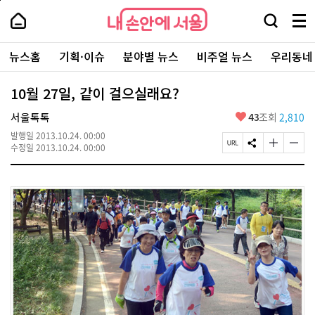
본
페
내
문
이
내
손
검
메
바
지
손
안
색
뉴
로
상
안
주
에
창
전
가
단
에
뉴스홈
기획·이슈
분야별 뉴스
비주얼 뉴스
우리동네
요
서
열
체
기
으
서
서
울
기
보
로
울
비
기
이
-
10월 27일, 같이 걸으실래요?
스
동
서
바
울
좋
서울톡톡
43
조회
2,810
로
시
아
가
대
발행일
2013.10.24. 00:00
요
기
페
S
글
글
표
수정일
2013.10.24. 00:00
이
N
자
자
소
지
S
크
크
통
U
공
기
기
포
R
유
크
작
털
L
하
게
게
복
기
변
변
사
경
경
하
하
기
기