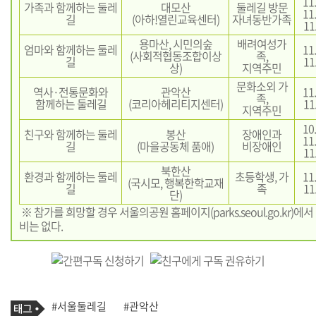
11.
가족과 함께하는 둘레
대모산
둘레길 방문
11.
길
(아하!열린교육센터)
자녀동반가족
11
용마산, 시민의숲
배려여성가
엄마와 함께하는 둘레
11.
(사회적협동조합이상
족,
길
11
상)
지역주민
문화소외 가
역사·전통문화와
관악산
11.
족,
함께하는 둘레길
(코리아헤리티지센터)
11
지역주민
10.
친구와 함께하는 둘레
봉산
장애인과
11.
길
(마을공동체 품애)
비장애인
11
북한산
환경과 함께하는 둘레
초등학생, 가
11.
(국시모, 행복한학교재
길
족
11
단)
※ 참가를 희망할 경우 서울의공원 홈페이지(
parks.seoul.go.kr
)에서
비는 없다.
기
태
#서울둘레길
#관악산
사