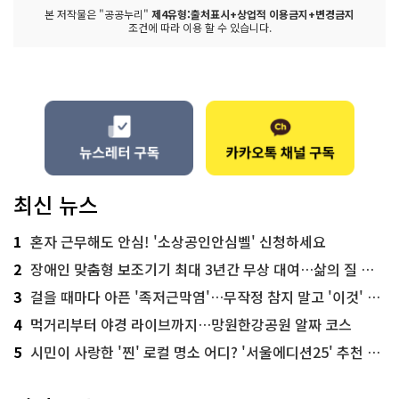
본 저작물은 "공공누리"
제4유형:출처표시+상업적 이용금지+변경금지
조건에 따라 이용 할 수 있습니다.
최신 뉴스
1
혼자 근무해도 안심! '소상공인안심벨' 신청하세요
2
장애인 맞춤형 보조기기 최대 3년간 무상 대여…삶의 질 높인다
3
걸을 때마다 아픈 '족저근막염'…무작정 참지 말고 '이것' 해보세요!
4
먹거리부터 야경 라이브까지…망원한강공원 알짜 코스
5
시민이 사랑한 '찐' 로컬 명소 어디? '서울에디션25' 추천 코스