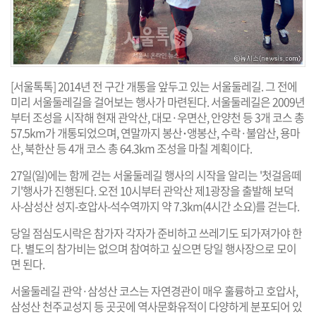
[서울톡톡] 2014년 전 구간 개통을 앞두고 있는 서울둘레길. 그 전에
미리 서울둘레길을 걸어보는 행사가 마련된다. 서울둘레길은 2009년
부터 조성을 시작해 현재 관악산, 대모·우면산, 안양천 등 3개 코스 총
57.5km가 개통되었으며, 연말까지 봉산･앵봉산, 수락·불암산, 용마
산, 북한산 등 4개 코스 총 64.3km 조성을 마칠 계획이다.
27일(일)에는 함께 걷는 서울둘레길 행사의 시작을 알리는 '첫걸음떼
기'행사가 진행된다. 오전 10시부터 관악산 제1광장을 출발해 보덕
사-삼성산 성지-호압사-석수역까지 약 7.3km(4시간 소요)를 걷는다.
당일 점심도시락은 참가자 각자가 준비하고 쓰레기도 되가져가야 한
다. 별도의 참가비는 없으며 참여하고 싶으면 당일 행사장으로 모이
면 된다.
서울둘레길 관악·삼성산 코스는 자연경관이 매우 훌륭하고 호압사,
삼성산 천주교성지 등 곳곳에 역사문화유적이 다양하게 분포되어 있