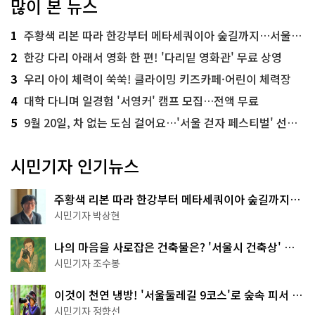
많이 본 뉴스
1
주황색 리본 따라 한강부터 메타세쿼이아 숲길까지…서울둘레길 15코스
2
한강 다리 아래서 영화 한 편! '다리밑 영화관' 무료 상영
3
우리 아이 체력이 쑥쑥! 클라이밍 키즈카페·어린이 체력장
4
대학 다니며 일경험 '서영커' 캠프 모집…전액 무료
5
9월 20일, 차 없는 도심 걸어요…'서울 걷자 페스티벌' 선착순 5천명
시민기자 인기뉴스
주황색 리본 따라 한강부터 메타세쿼이아 숲길까지…
서울둘레길 15코스
시민기자 박상현
나의 마음을 사로잡은 건축물은? '서울시 건축상' 수
상작 공개!
시민기자 조수봉
이것이 천연 냉방! '서울둘레길 9코스'로 숲속 피서 떠
나볼까
시민기자 정향선