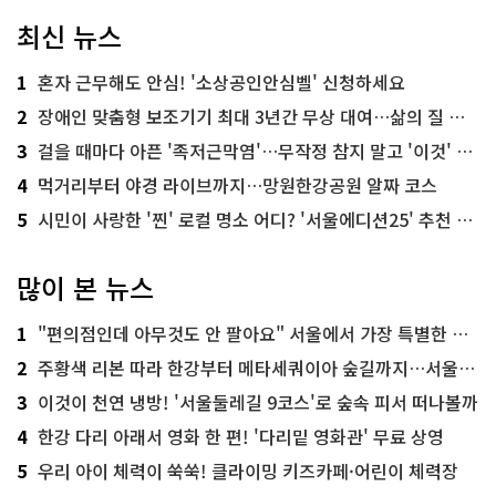
최신 뉴스
1
혼자 근무해도 안심! '소상공인안심벨' 신청하세요
2
장애인 맞춤형 보조기기 최대 3년간 무상 대여…삶의 질 높인다
3
걸을 때마다 아픈 '족저근막염'…무작정 참지 말고 '이것' 해보세요!
4
먹거리부터 야경 라이브까지…망원한강공원 알짜 코스
5
시민이 사랑한 '찐' 로컬 명소 어디? '서울에디션25' 추천 코스
많이 본 뉴스
1
"편의점인데 아무것도 안 팔아요" 서울에서 가장 특별한 편의점의 정체
2
주황색 리본 따라 한강부터 메타세쿼이아 숲길까지…서울둘레길 15코스
3
이것이 천연 냉방! '서울둘레길 9코스'로 숲속 피서 떠나볼까
4
한강 다리 아래서 영화 한 편! '다리밑 영화관' 무료 상영
5
우리 아이 체력이 쑥쑥! 클라이밍 키즈카페·어린이 체력장