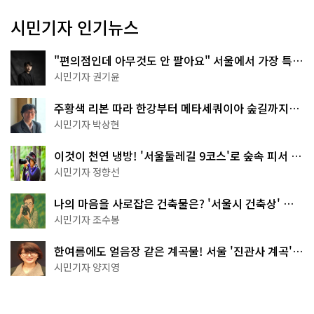
시민기자 인기뉴스
"편의점인데 아무것도 안 팔아요" 서울에서 가장 특별
한 편의점의 정체
시민기자 권기윤
주황색 리본 따라 한강부터 메타세쿼이아 숲길까지…
서울둘레길 15코스
시민기자 박상현
이것이 천연 냉방! '서울둘레길 9코스'로 숲속 피서 떠
나볼까
시민기자 정향선
나의 마음을 사로잡은 건축물은? '서울시 건축상' 수
상작 공개!
시민기자 조수봉
한여름에도 얼음장 같은 계곡물! 서울 '진관사 계곡'이
천국이네~
시민기자 양지영