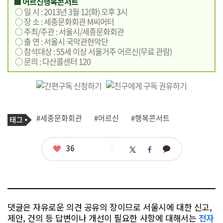
■ 어르신행복콘서트
○ 일 시 : 2013년 3월 12(화) 오후 3시
○ 장 소 : 세종문화회관 M씨어터
○ 주최/주관 : 서울시/세종문화회관
○ 출 연 : 서울시 국악관현악단
○ 참석대상 : 55세 이상 서울거주 어르신(무료 관람)
○ 문의 : 다산콜센터 120
기
태
#세종문화회관
#어르신
#행복콘서트
사
그
관
련
태
좋
36
카
트
페
그
아
카
위
이
요
오
터
스
톡
북
댓글은 자유로운 의견 공유의 장이므로 서울시에 대한 신고,
제안, 건의 등 답변이나 개선이 필요한 사항에 대해서는
전자