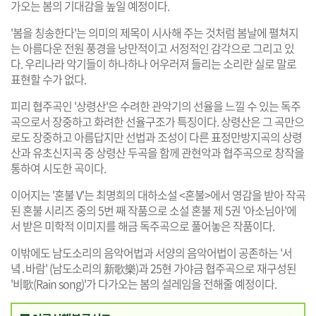
가오는 봄의 기대감을 높일 예정이다.
'봄을 칭송한다'는 의미의 제목이 시사해 주는 것처럼 봄날에 펼쳐지
는 아름다운 전원 풍경을 낭만적이고 서정적인 감각으로 그리고 있
다. 우리나라 악기들이 하나하나 어우러져 들리는 소리란 실로 말로
표현할 수가 없다.
피리 협주곡인 '상령산'은 수려한 관악기의 선율을 느낄 수 있는 독주
곡으로서 장중하고 화려한 선율구조가 특징이다. 상령산은 그 곡만으
로도 장중하고 아름답지만 선법과 조성이 다른 표정만방지곡의 상령
산과 유초신지곡 중 상령산 두곡을 함께 관현악과 협주곡으로 창작을
통하여 시도한 곡이다.
이어지는 '혼불 V'는 최명희의 대하소설 <혼불>에서 영감을 받아 작곡
된 혼불 시리즈 중의 5번 째 작품으로 소설 혼불 제 5권 '아소님아'에
서 받은 미학적 이미지를 해금 독주곡으로 풀어놓은 작품이다.
이밖에도 남도소리의 음악어법과 서양의 음악어법이 공존하는 '서
녘․바람' (남도소리의 新歌樂)과 25현 가야금 협주곡으로 재구성된
'비歌(Rain song)'가 다가오는 봄의 설레임을 전해줄 예정이다.