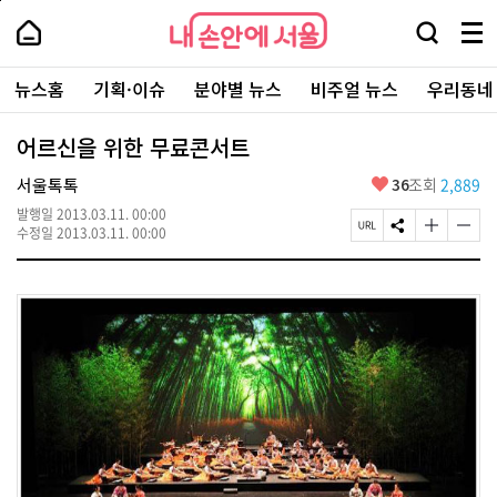
본
페
내
문
이
내
손
검
메
바
지
손
안
색
뉴
로
상
안
주
에
창
전
가
단
에
뉴스홈
기획·이슈
분야별 뉴스
비주얼 뉴스
우리동네
요
서
열
체
기
으
서
서
울
기
보
로
울
비
기
이
-
어르신을 위한 무료콘서트
스
동
서
바
울
좋
서울톡톡
36
조회
2,889
로
시
아
가
대
발행일
2013.03.11. 00:00
요
기
페
S
글
글
표
수정일
2013.03.11. 00:00
이
N
자
자
소
지
S
크
크
통
U
공
기
기
포
R
유
크
작
털
L
하
게
게
복
기
변
변
사
경
경
하
하
기
기