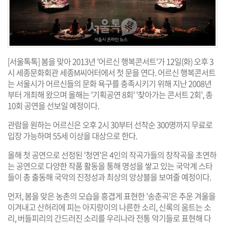
[서울톡톡] 봄을 맞아 2013년 '어르신 행복콘서트'가 12일(화) 오후 3
시 세종문화회관 세종M씨어터에서 첫 문을 연다. 어르신 행복콘서트
는 서울시가 어르신들의 문화 욕구를 충족시키기 위해 지난 2008년
부터 개최해 왔으며 올해는 '기획공연 8회' '찾아가는 콘서트 2회', 총
10회 공연을 선보일 예정이다.
관람을 원하는 어르신은 오후 2시 30부터 선착순 300명까지 무료로
입장 가능하며 55세 이상을 대상으로 한다.
올해 첫 공연으로 선정된 '청연'은 4인의 작곡가들의 창작곡을 초연하
는 공연으로 다양한 작품 활동을 통해 명성을 쌓고 있는 국악계 스타
들이 총 출동해 국악의 진정성과 최상의 앙상블을 보여줄 예정이다.
먼저, 봄을 맞은 농촌의 모습을 흥겹게 표현한 '송춘곡'은 추운 겨울을
이겨내고 산허리에 피는 아지랑이의 나른한 소리, 신록의 움트는 소
리, 버들피리의 간드러진 소리를 우리나라 전통 악기들로 표현해 다