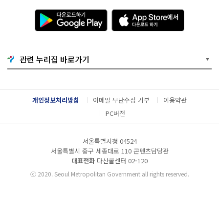
다
A
운
p
로
p
드
S
하
t
기
o
관련 누리집 바로가기
G
r
o
e
o
에
g
서
l
다
개인정보처리방침
이메일 무단수집 거부
이용약관
e
운
P
로
PC버전
l
드
a
하
y
기
서울특별시청 04524
서울특별시 중구 세종대로 110 콘텐츠담당관
대표전화
다산콜센터
02-120
ⓒ
2020. Seoul Metropolitan Government all rights reserved.