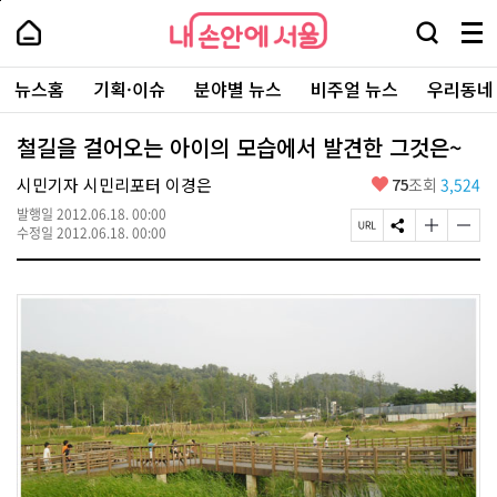
본
페
내
문
이
내
손
검
메
바
지
손
안
색
뉴
로
상
안
주
에
창
전
가
단
에
뉴스홈
기획·이슈
분야별 뉴스
비주얼 뉴스
우리동네
요
서
열
체
기
으
서
서
울
기
보
로
울
비
기
이
-
철길을 걸어오는 아이의 모습에서 발견한 그것은~
스
동
서
바
울
좋
시민기자 시민리포터 이경은
75
조회
3,524
로
시
아
가
대
발행일
2012.06.18. 00:00
요
기
페
S
글
글
표
수정일
2012.06.18. 00:00
이
N
자
자
소
지
S
크
크
통
U
공
기
기
포
R
유
크
작
털
L
하
게
게
복
기
변
변
사
경
경
하
하
기
기