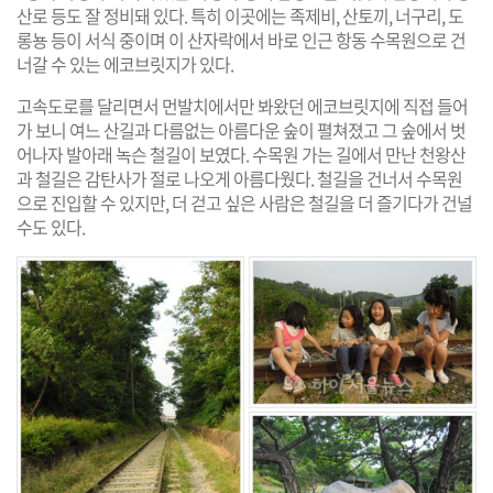
산로 등도 잘 정비돼 있다. 특히 이곳에는 족제비, 산토끼, 너구리, 도
롱뇽 등이 서식 중이며 이 산자락에서 바로 인근 항동 수목원으로 건
너갈 수 있는 에코브릿지가 있다.
고속도로를 달리면서 먼발치에서만 봐왔던 에코브릿지에 직접 들어
가 보니 여느 산길과 다름없는 아름다운 숲이
펼쳐졌고 그 숲에서 벗
어나자 발아래 녹슨 철길이 보였다. 수목원 가는 길에서 만난 천왕산
과 철길은 감탄사가 절로 나오게 아름다웠다. 철길을 건너서 수목원
으로 진입할 수 있지만, 더 걷고 싶은 사람은 철길을 더 즐기다가 건널
수도 있다.