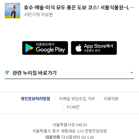
호수·예술·미식 모두 품은 도보 코스! 서울식물원~LG
아트센터~마곡테라스거리
시민기자 이상돈
다
A
운
p
로
p
드
S
하
t
기
o
관련 누리집 바로가기
G
r
o
e
o
에
g
서
l
다
개인정보처리방침
이메일 무단수집 거부
이용약관
e
운
P
로
PC버전
l
드
a
하
y
기
서울특별시청 04524
서울특별시 중구 세종대로 110 콘텐츠담당관
대표전화
다산콜센터
02-120