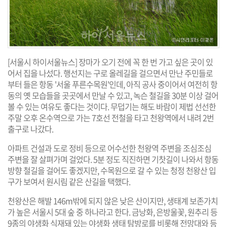
[서울시 하이서울뉴스] 장마가 오기 전에 꼭 한 번 가고 싶은 곳이 있
어서 집을 나섰다. 행선지는 구로 올레길을 걸으면서 만난 주민들로
부터 들은 항동 '서울 푸른수목원'인데, 아직 공사 중이어서 여전히 항
동의 옛 모습들을 곳곳에서 만날 수 있고, 녹슨 철길을 30분 이상 걸어
볼 수 있는 여유도 좋다는 것이다. 무덥기는 해도 바람이 제법 선선한
주말 오후 온수역으로 가는 7호선 전철을 타고 천왕역에서 내려 2번
출구로 나갔다.
아파트 건설과 도로 정비 등으로 어수선한 천왕역 주변을 조심조심
주변을 잘 살펴가며 걸었다. 5분 정도 직진하면 기찻길이 나와서 항동
방향 철길을 걸어도 좋겠지만, 수목원으로 갈 수 있는 청정 천왕산 입
구가 보여서 원시림 같은 산길을 택했다.
천왕산은 해발 146m밖에 되지 않은 낮은 산이지만, 생태계 보존가치
가 높은 서울시 5대 숲 중 하나라고 한다. 금낭화, 은방울꽃, 원추리 등
9종의 야생화 식재돼 있는 야생화 생태 탐방로를 비롯해 전망대와 등