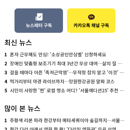
최신 뉴스
1
혼자 근무해도 안심! '소상공인안심벨' 신청하세요
2
장애인 맞춤형 보조기기 최대 3년간 무상 대여…삶의 질 높인다
3
걸을 때마다 아픈 '족저근막염'…무작정 참지 말고 '이것' 해보세요!
4
먹거리부터 야경 라이브까지…망원한강공원 알짜 코스
5
시민이 사랑한 '찐' 로컬 명소 어디? '서울에디션25' 추천 코스
많이 본 뉴스
1
주황색 리본 따라 한강부터 메타세쿼이아 숲길까지…서울둘레길 15코스
2
한강 다리 아래서 영화 한 편! '다리밑 영화관' 무료 상영