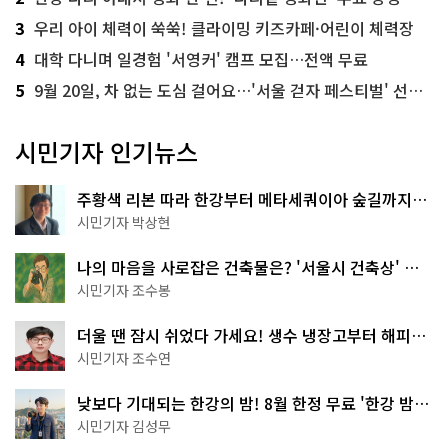
3
우리 아이 체력이 쑥쑥! 클라이밍 키즈카페·어린이 체력장
4
대학 다니며 일경험 '서영커' 캠프 모집…전액 무료
5
9월 20일, 차 없는 도심 걸어요…'서울 걷자 페스티벌' 선착순 5천명
시민기자 인기뉴스
주황색 리본 따라 한강부터 메타세쿼이아 숲길까지…
서울둘레길 15코스
시민기자 박상현
나의 마음을 사로잡은 건축물은? '서울시 건축상' 수
상작 공개!
시민기자 조수봉
더울 땐 잠시 쉬었다 가세요! 생수 냉장고부터 해피소
·무더위쉼터까지
시민기자 조수연
낮보다 기대되는 한강의 밤! 8월 한정 무료 '한강 밤
핑' 예약은?
시민기자 김성무