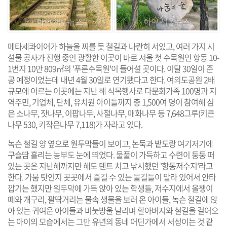
메타세콰이어가 하늘을 찌를 듯 철길과 나란히 서있고, 여러 가지 시
설물 공사가 진행 중인 광활한 이곳이 바로 서울 첫 수목원인 항동 10-
1번지 10만 809㎡의 '푸른수목원'
이 들어설 곳이다. 이달 30일이 준
공 예정이었는데 내년 4월 30일로 연기됐다고 한다. 여의도공원 2배
규모에 이르는 이곳에는 지난 해 식목행사로 다문화가족 100명과 지
역주민, 기업체, 단체, 유치원 아이들까지 총 1,500여 명이 참여해 심
은 소나무, 잣나무, 이팝나무, 사철나무, 매화나무 등 7,648그루(키큰
나무 530, 키작은나무 7,118)가 자라고 있다.
녹슨 철길 양 옆으로 원두막들이 보이고, 논둑과 밭도랑 여기저기에
구슬땀 흘리는 농부도 눈에 띄었다. 물풀이 가득하고 수련이 둥둥 떠
있는 곳은 지난해까지만 해도 텐트 치고 낚시했던 '항동저수지'라고
한다. 가뭄 탓인지 곳곳에서 즐길 수 있는 물길들이 말라 있어서 안타
깝기는 했지만 원두막에 가득 앉아 있는 학생들, 저수지에서 올챙이
떼와 개구리, 팔딱거리는 물속 생물을 보러 온 아이들, 녹슨 철길에 앉
아 있는 귀여운 아이들과 비눗방울 날리며 할아버지와 철길을 걸어오
는 아이의 모습에서는 그만 유년의 동네 어딘가에서 서성이는 것 같