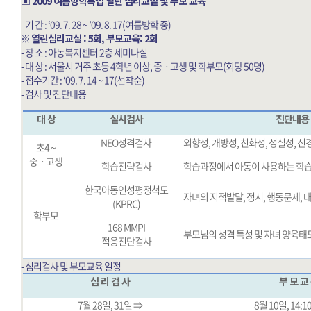
▣ 2009 여름방학특집 열린 심리교실 및 부모 교육
- 기 간 : ‘09. 7. 28 ~ ’09. 8. 17(여름방학 중)
※
열린심리교실 : 5회, 부모교육: 2회
- 장 소 : 아동복지센터 2층 세미나실
- 대 상 : 서울시 거주 초등 4학년 이상, 중ㆍ고생 및 학부모(회당 50명)
- 접수기간 : ‘09. 7. 14 ~ 17(선착순)
- 검사 및 진단내용
대 상
실시검사
진단내용
NEO성격검사
외향성, 개방성, 친화성, 성실성, 신
초4 ~
중ㆍ고생
학습전략검사
학습과정에서 아동이 사용하는 학
한국아동인성평정척도
자녀의 지적발달, 정서, 행동문제,
(KPRC)
학부모
168 MMPI
부모님의 성격 특성 및 자녀 양육태
적응진단검사
- 심리검사 및 부모교육 일정
심 리 검 사
부 모 교
7월 28일, 31일 ⇒
8월 10일, 14:1