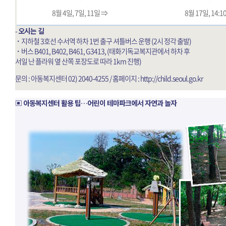
8월 4일, 7일, 11일 ⇒
8월 17일, 14:1
-
오시는 길
ㆍ
지하철 3호선 수서역 하차 1번 출구 셔틀버스 운행 (2시 정각 출발)
ㆍ
버스 B401, B402, B461, G3413, (태화기독교복지관에서 하차 후
서일 난 플라워 옆 산쪽 포장도로 따라 1km 진행)
문의 : 아동복지센터 02) 2040-4255 / 홈페이지 :
http://child.seoul.go.kr
▣ 아동복지센터 활용 팁…어린이 테마파크에서 자연과 놀자