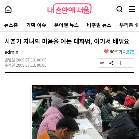
본
페
내
문
이
내
손
검
메
바
지
손
안
색
뉴
로
상
안
주
에
창
전
가
단
에
뉴스홈
기획·이슈
분야별 뉴스
비주얼 뉴스
우리동네
요
서
열
체
기
으
서
서
울
기
보
로
울
비
기
이
-
사춘기 자녀의 마음을 여는 대화법, 여기서 배워요
스
동
서
바
울
좋
admin
60
조회
4,875
로
시
아
가
대
발행일
2009.07.13. 00:00
요
기
페
S
글
글
표
수정일
2009.07.13. 00:00
이
N
자
자
소
지
S
크
크
통
U
공
기
기
포
R
유
크
작
털
L
하
게
게
복
기
변
변
사
경
경
하
하
기
기