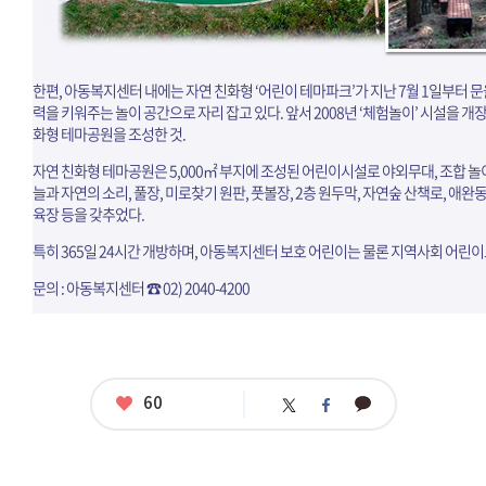
한편, 아동복지센터 내에는 자연 친화형 ‘어린이 테마파크’가 지난 7월 1일부터 
력을 키워주는 놀이 공간으로 자리 잡고 있다. 앞서 2008년 ‘체험놀이’ 시설을 개장
화형 테마공원을 조성한 것.
자연 친화형 테마공원은 5,000㎡ 부지에 조성된 어린이시설로 야외무대, 조합 놀이
늘과 자연의 소리, 풀장, 미로찾기 원판, 풋볼장, 2층 원두막, 자연숲 산책로, 애완동물
육장 등을 갖추었다.
특히 365일 24시간 개방하며, 아동복지센터 보호 어린이는 물론 지역사회 어린이
문의 : 아동복지센터 ☎ 02) 2040-4200
좋
60
카
트
페
아
카
위
이
요
오
터
스
톡
북