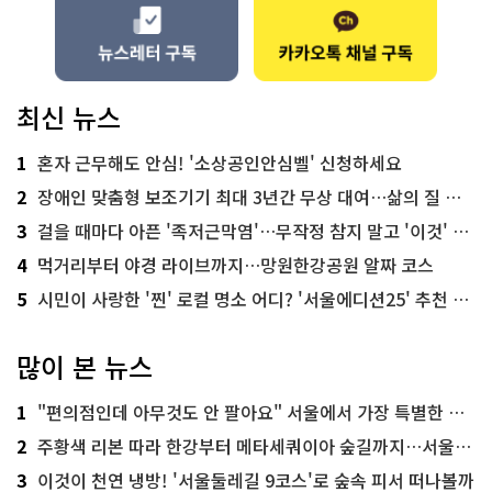
최신 뉴스
1
혼자 근무해도 안심! '소상공인안심벨' 신청하세요
2
장애인 맞춤형 보조기기 최대 3년간 무상 대여…삶의 질 높인다
3
걸을 때마다 아픈 '족저근막염'…무작정 참지 말고 '이것' 해보세요!
4
먹거리부터 야경 라이브까지…망원한강공원 알짜 코스
5
시민이 사랑한 '찐' 로컬 명소 어디? '서울에디션25' 추천 코스
많이 본 뉴스
1
"편의점인데 아무것도 안 팔아요" 서울에서 가장 특별한 편의점의 정체
2
주황색 리본 따라 한강부터 메타세쿼이아 숲길까지…서울둘레길 15코스
3
이것이 천연 냉방! '서울둘레길 9코스'로 숲속 피서 떠나볼까