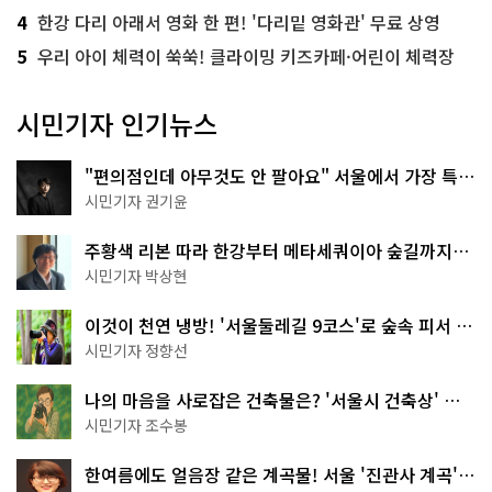
4
한강 다리 아래서 영화 한 편! '다리밑 영화관' 무료 상영
5
우리 아이 체력이 쑥쑥! 클라이밍 키즈카페·어린이 체력장
시민기자 인기뉴스
"편의점인데 아무것도 안 팔아요" 서울에서 가장 특별
한 편의점의 정체
시민기자 권기윤
주황색 리본 따라 한강부터 메타세쿼이아 숲길까지…
서울둘레길 15코스
시민기자 박상현
이것이 천연 냉방! '서울둘레길 9코스'로 숲속 피서 떠
나볼까
시민기자 정향선
나의 마음을 사로잡은 건축물은? '서울시 건축상' 수
상작 공개!
시민기자 조수봉
한여름에도 얼음장 같은 계곡물! 서울 '진관사 계곡'이