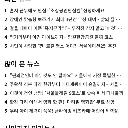
1
혼자 근무해도 안심! '소상공인안심벨' 신청하세요
2
장애인 맞춤형 보조기기 최대 3년간 무상 대여…삶의 질 높인다
3
걸을 때마다 아픈 '족저근막염'…무작정 참지 말고 '이것' 해보세요!
4
먹거리부터 야경 라이브까지…망원한강공원 알짜 코스
5
시민이 사랑한 '찐' 로컬 명소 어디? '서울에디션25' 추천 코스
많이 본 뉴스
1
"편의점인데 아무것도 안 팔아요" 서울에서 가장 특별한 편의점의 정체
2
주황색 리본 따라 한강부터 메타세쿼이아 숲길까지…서울둘레길 15코스
3
이것이 천연 냉방! '서울둘레길 9코스'로 숲속 피서 떠나볼까
4
한강 다리 아래서 영화 한 편! '다리밑 영화관' 무료 상영
5
우리 아이 체력이 쑥쑥! 클라이밍 키즈카페·어린이 체력장