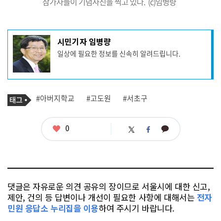
참가자들이 기념사진을 찍고 있다. (c)임병량
기
시민기자 임병량
사
일상에 필요한 정보를 신속히 알려드립니다.
작
성
자
프
로
기
필
태
#아버지학교
#고도원
#서초구
사
그
관
련
태
좋
0
카
트
페
그
아
카
위
이
요
오
터
스
톡
북
댓글은 자유로운 의견 공유의 장이므로 서울시에 대한 신고,
제안, 건의 등 답변이나 개선이 필요한 사항에 대해서는
전자
민원 응답소 누리집을 이용
하여 주시기 바랍니다.