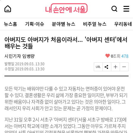
본
페
내
문
이
내
손
검
메
바
지
손
안
색
뉴
로
상
안
주
에
창
전
가
단
에
뉴스홈
기획·이슈
분야별 뉴스
비주얼 뉴스
우리동네
요
서
열
체
기
으
서
서
울
기
보
로
울
비
기
이
-
아버지도 아버지가 처음이라서... '아버지 센터'에서
스
동
서
배우는 것들
바
울
로
시
가
좋
시민기자 임병량
0
조회
478
대
기
아
표
발행일
2019.09.03. 13:30
요
소
페
S
글
글
수정일
2019.09.03. 13:30
통
이
N
자
자
포
지
S
크
크
털
U
공
기
기
모든 악기는 배워야만 다룰 수 있고 자동차는 면허증이 있어야 운전
R
유
크
작
L
하
게
게
할 수 있다. 결혼생활은 우리 삶에 가장 중요한 일이지만, 부부가 되기
복
기
변
변
위한 배움이나 자격증 없이 살아가고 있다는 것은 의아한 일이다. 그
사
경
경
래서인지 우리 사회가 안고 있는 문제는 곧 가정의 문제이다.
하
하
기
기
지난 31일 오후 2시 서초구 '아버지 센터'(서울 서초구 방배로 173)에
서는 아버지 학교에 대한 소개가 있었다. 그동안 아무도 가르쳐 주지
않았던 서툰 아버지의 감정표현을 비롯하여 행복한 가정을 만들어가