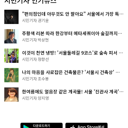
시민기자 인기뉴스
"편의점인데 아무것도 안 팔아요" 서울에서 가장 특별
한 편의점의 정체
시민기자 권기윤
주황색 리본 따라 한강부터 메타세쿼이아 숲길까지…
서울둘레길 15코스
시민기자 박상현
이것이 천연 냉방! '서울둘레길 9코스'로 숲속 피서 떠
나볼까
시민기자 정향선
나의 마음을 사로잡은 건축물은? '서울시 건축상' 수
상작 공개!
시민기자 조수봉
한여름에도 얼음장 같은 계곡물! 서울 '진관사 계곡'이
천국이네~
시민기자 양지영
다
A