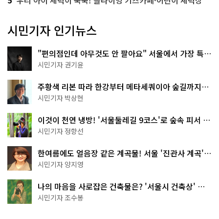
시민기자 인기뉴스
"편의점인데 아무것도 안 팔아요" 서울에서 가장 특별
한 편의점의 정체
시민기자 권기윤
주황색 리본 따라 한강부터 메타세쿼이아 숲길까지…
서울둘레길 15코스
시민기자 박상현
이것이 천연 냉방! '서울둘레길 9코스'로 숲속 피서 떠
나볼까
시민기자 정향선
한여름에도 얼음장 같은 계곡물! 서울 '진관사 계곡'이
천국이네~
시민기자 양지영
나의 마음을 사로잡은 건축물은? '서울시 건축상' 수
상작 공개!
시민기자 조수봉