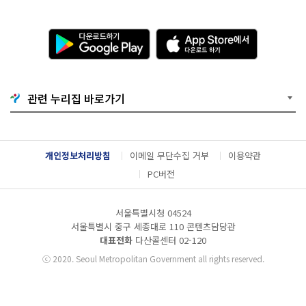
다
A
운
p
로
p
드
S
하
t
기
o
관련 누리집 바로가기
G
r
o
e
o
에
g
서
l
다
개인정보처리방침
이메일 무단수집 거부
이용약관
e
운
P
로
PC버전
l
드
a
하
y
기
서울특별시청 04524
서울특별시 중구 세종대로 110 콘텐츠담당관
대표전화
다산콜센터
02-120
ⓒ
2020. Seoul Metropolitan Government all rights reserved.