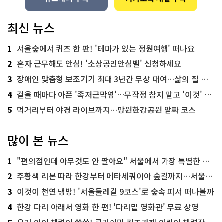
최신 뉴스
1
서울숲에서 퀴즈 한 판! '테마가 있는 정원여행' 떠나요
2
혼자 근무해도 안심! '소상공인안심벨' 신청하세요
3
장애인 맞춤형 보조기기 최대 3년간 무상 대여…삶의 질 높인다
4
걸을 때마다 아픈 '족저근막염'…무작정 참지 말고 '이것' 해보세요!
5
먹거리부터 야경 라이브까지…망원한강공원 알짜 코스
많이 본 뉴스
1
"편의점인데 아무것도 안 팔아요" 서울에서 가장 특별한 편의점의 정체
2
주황색 리본 따라 한강부터 메타세쿼이아 숲길까지…서울둘레길 15코스
3
이것이 천연 냉방! '서울둘레길 9코스'로 숲속 피서 떠나볼까
4
한강 다리 아래서 영화 한 편! '다리밑 영화관' 무료 상영
5
우리 아이 체력이 쑥쑥! 클라이밍 키즈카페·어린이 체력장