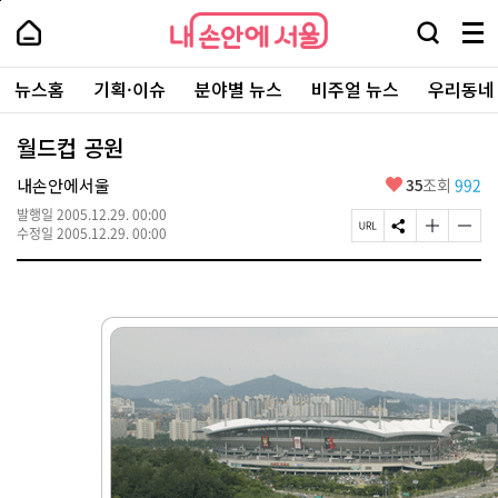
본
페
내
문
이
내
손
검
메
바
지
손
안
색
뉴
로
상
안
주
에
창
전
가
단
에
뉴스홈
기획·이슈
분야별 뉴스
비주얼 뉴스
우리동네
요
서
열
체
기
으
서
서
울
기
보
로
울
비
기
이
-
월드컵 공원
스
동
서
바
울
좋
내손안에서울
35
조회
992
로
시
아
가
대
발행일
2005.12.29. 00:00
요
기
페
S
글
글
표
수정일
2005.12.29. 00:00
이
N
자
자
소
지
S
크
크
통
U
공
기
기
포
R
유
크
작
털
L
하
게
게
복
기
변
변
사
경
경
하
하
기
기