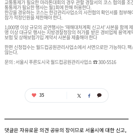
교통통제가 필요한 마라톤대회의 경우 관할 경찰서의 코스 협의를 조건
통통제가 필요한 행사는 월1회에 한해 허용한다.
한강을 경유하는 코스는 한강관리사업소의 사전협의 확인서를 첨부해야
참가 적정인원을 제한해야 한다.
1,000명 이상 규모의 공연행사는 ‘재해대처계획 신고서’ 사본을 함께 제출
명 이상 대규모 행사는 지방경찰청장의 허가를 받은 경비업체 용역계약
보험 및 상해보험가입 계약서 사본을 제출해야 한다
한편 신청접수는 월드컵공원관리사업소에서 서면으로만 가능하다. 팩
않는다.
문의 : 서울시 푸른도시국 월드컵공원관리사업소 ☎ 300-5516
좋
35
카
트
페
아
카
위
이
요
오
터
스
톡
북
댓글은 자유로운 의견 공유의 장이므로 서울시에 대한 신고,