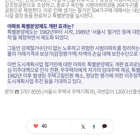
강조망공원으로 조성하고, 종로구 옥인동 시범아파트(9동 264가구)를
공원으로 복원한다. 이로 인해 생기는 철거민 504가구에 대해서는 내
시설 결정 등을 완료하고 특별분양을 실시한다.
아파트 특별분양제도 개편 효과는?
특별분양제도는 1982년부터 시작, 1989년 ‘서울시 철거민 등에 
칙’을 제정하면서 제도화 되었다.
그동안 강제철거수단이 없는 노후하고 위험한 시범아파트를 정리하는데
물의 거래가격과 보상가(감정평가액) 차액의 손실 대체 보전수단으로 
이번 도시계획사업 철거민에 대한 아파트 특별분양제도 개편 효과로
심 이주대책으로 인식 전환, 무주택자에게 저가의 임대주택 제공, 특별
1982년 이후 발생된 주택고질민원 해소, 정당한 평가에 의한 이주
도시계획사업 추진 등을 기대하고 있다.
문의 ☎ 3707-8595 (서울시 주택국 주택기획과), 국번없이 120(다산콜
좋
40
카
트
페
아
카
위
이
요
오
터
스