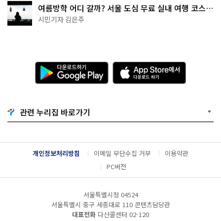
여름방학 어디 갈까? 서울 도심 무료 실내 여행 코스
추천
시민기자 김은주
다
A
운
p
로
p
드
S
하
t
기
o
관련 누리집 바로가기
G
r
o
e
o
에
g
서
l
다
개인정보처리방침
이메일 무단수집 거부
이용약관
e
운
P
로
PC버전
l
드
a
하
y
기
서울특별시청 04524
서울특별시 중구 세종대로 110 콘텐츠담당관
대표전화
다산콜센터
02-120