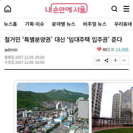
본
페
내
문
이
내
손
검
메
바
지
손
안
색
뉴
로
상
안
주
에
창
전
가
단
에
뉴스홈
기획·이슈
분야별 뉴스
비주얼 뉴스
우리동네
요
서
열
체
기
으
서
서
울
기
보
로
울
비
기
이
-
철거민 ‘특별분양권’ 대신 ‘임대주택 입주권’ 준다
스
동
서
바
울
좋
admin
40
조회
14,486
로
시
아
가
대
발행일
2007.12.09. 00:00
요
기
페
S
글
글
표
수정일
2007.12.09. 00:00
이
N
자
자
소
지
S
크
크
통
U
공
기
기
포
R
유
크
작
털
L
하
게
게
복
기
변
변
사
경
경
하
하
기
기