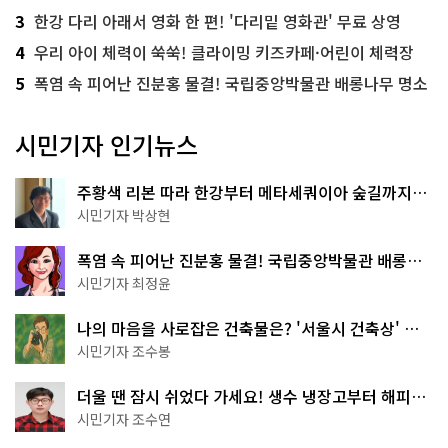
3
한강 다리 아래서 영화 한 편! '다리밑 영화관' 무료 상영
4
우리 아이 체력이 쑥쑥! 클라이밍 키즈카페·어린이 체력장
5
폭염 속 피어난 진분홍 물결! 국립중앙박물관 배롱나무 명소
시민기자 인기뉴스
주황색 리본 따라 한강부터 메타세쿼이아 숲길까지…
서울둘레길 15코스
시민기자 박상현
폭염 속 피어난 진분홍 물결! 국립중앙박물관 배롱나
무 명소
시민기자 최정윤
나의 마음을 사로잡은 건축물은? '서울시 건축상' 수
상작 공개!
시민기자 조수봉
더울 땐 잠시 쉬었다 가세요! 생수 냉장고부터 해피소
·무더위쉼터까지
시민기자 조수연