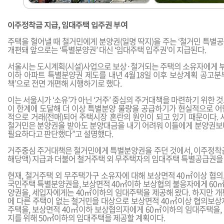
이주정착금 지급, 임대주택 입주권 부여
주택을 헐어낼 때 철거민에게 분양권(일명 딱지)을 주는 ‘철거민 특별공
개편돼 앞으로는 ‘특별분양권’ 대신 ‘임대주택 입주권’이 지급된다.
서울시는 도시계획(시설)사업으로 보상·철거되는 주택의 소유자에게
이하 아파트 특별분양권 제도를 내년 4월18일 이후 보상계획 공고분
책’으로 전면 개편해 시행하기로 했다.
이는 서울시가 ‘소유’가 아닌 ‘거주’ 중심의 주거대책을 마련하기 위한 
이 한계에 도달해 더 이상 특별분양 물량을 공급하기가 현실적으로 어
적으로 거래(전매)되어 주택시장 혼란의 원인이 되고 있기 때문이다. 
철거민은 분양권을 받아도 분양대금을 내기 어려워 이들에게 분양권보
필요하다고 판단했다”고 설명했다.
거주중심 주거대책은 철거민에게 특별분양권을 주던 것에서, 이주정착금
해당액) 지급과 더불어 철거주택 외 무주택자의 임대주택 특별공급권을
현재, 철거주택 외 무주택가구 소유자에 대해 보상면적 40㎡이상 협
국민주택 특별분양권을, 보상면적 40㎡이하 보상협의 불응자에게 60
양권을, 세입자에게는 40㎡이하의 임대주택을 제공해 왔다. 하지만 개
에 다른 주택이 없는 철거민을 대상으로 보상면적 40㎡이상 협의보상
주택을, 보상면적 40㎡이하 보상협의자에게 60㎡이하의 임대주택을,
지를 위해 50㎡이하의 임대주택을 제공할 계획이다.