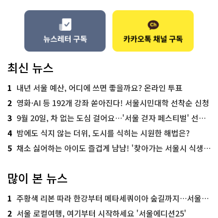
최신 뉴스
1
내년 서울 예산, 어디에 쓰면 좋을까요? 온라인 투표
2
영화·AI 등 192개 강좌 쏟아진다! 서울시민대학 선착순 신청
3
9월 20일, 차 없는 도심 걸어요…'서울 걷자 페스티벌' 선착순 5천명
4
밤에도 식지 않는 더위, 도시를 식히는 시원한 해법은?
5
채소 싫어하는 아이도 즐겁게 냠냠! '찾아가는 서울시 식생활 교육' 현장
많이 본 뉴스
1
주황색 리본 따라 한강부터 메타세쿼이아 숲길까지…서울둘레길 15코스
2
서울 로컬여행, 여기부터 시작하세요 '서울에디션25'