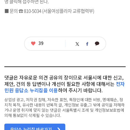
명 클릭해 접수하면 된다.
■ 문의 ☎ 810-5034 (서울여성플라자 교류협력부)
좋
39
카
트
페
아
카
위
이
요
오
터
스
톡
북
댓글은 자유로운 의견 공유의 장이므로 서울시에 대한 신고,
제안, 건의 등 답변이나 개선이 필요한 사항에 대해서는
전자
민원 응답소 누리집을 이용
하여 주시기 바랍니다.
상업성 광고, 저작권 침해, 저속한 표현, 특정인에 대한 비방, 명예훼손, 정
치적 목적, 유사한 내용의 반복적 글, 개인정보 유출,그 밖에 공익을 저해하
거나 운영 취지에 맞지 않는 댓글은 서울특별시 조례 및 개인정보보호법에
의해 통보없이 삭제될 수 있습니다.
응답소 누리집 바로가기