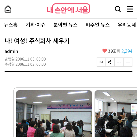
본
페
내
문
이
내
손
검
메
바
지
손
안
색
뉴
로
상
안
주
에
창
전
가
단
에
뉴스홈
기획·이슈
분야별 뉴스
비주얼 뉴스
우리동네
요
서
열
체
기
으
서
서
울
기
보
로
울
비
기
이
-
나! 여성! 주식회사 세우기
스
동
서
바
울
좋
admin
39
조회
2,394
로
시
아
가
대
발행일
2006.11.03. 00:00
요
기
페
S
글
글
표
수정일
2006.11.03. 00:00
이
N
자
자
소
지
S
크
크
통
U
공
기
기
포
R
유
크
작
털
L
하
게
게
복
기
변
변
사
경
경
하
하
기
기