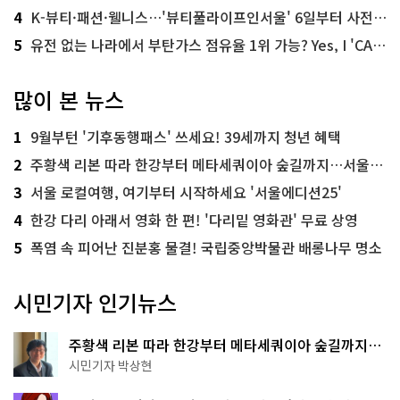
4
K-뷰티·패션·웰니스…'뷰티풀라이프인서울' 6일부터 사전 예약
5
유전 없는 나라에서 부탄가스 점유율 1위 가능? Yes, I 'CAN'
많이 본 뉴스
1
9월부턴 '기후동행패스' 쓰세요! 39세까지 청년 혜택
2
주황색 리본 따라 한강부터 메타세쿼이아 숲길까지…서울둘레길 15코스
3
서울 로컬여행, 여기부터 시작하세요 '서울에디션25'
4
한강 다리 아래서 영화 한 편! '다리밑 영화관' 무료 상영
5
폭염 속 피어난 진분홍 물결! 국립중앙박물관 배롱나무 명소
시민기자 인기뉴스
주황색 리본 따라 한강부터 메타세쿼이아 숲길까지…
서울둘레길 15코스
시민기자 박상현