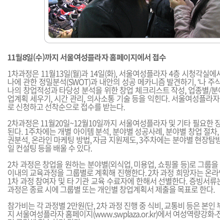
11월8일(수)까지 서울여성플라자 홈페이지에서 접수
1차과정은 11월13일(월)과 14일(화), 서울여성플라자 4층 시청각실에
나에 관한 정밀분석(SWOT)과 내안의 성공 메카니즘 발견하기, ‘나 주식
나의 창업적성과 타당성 분석을 위한 창업 체크리스트 작성, 업종별/분
업계획 세우기, 시간 관리, 의사소통 기술 등을 익힌다. 서울여성플라
로 신청하고 선착순으로 접수를 받는다.
2차과정은 11월20일~12월10일까지 서울여성플라자 및 기타 필요한 
된다. 1주차에는 개별 아이템 분석, 분야별 성공사례, 분야별 창업 절차,
권분석, 온라인 마케팅 방법, 자금 지원제도, 3주차에는 분야별 현장탐방
일 컨설팅 등을 배울 수 있다.
2차 과정은 창업을 원하는 분야별(외식업, 미용업, 쇼핑몰 등)로 그룹을 
이내의 교육과정을 그룹별로 계획해 진행한다. 2차 과정 희망자는 온라
1차 과정 참여자 및 타 기관 교육 수료자에 한해서 선별한다. 증빙서류
과정은 종료 시에 그룹별 또는 개인별 창업계획서 제출을 목표로 한다.
참가비는 각 과정별 2만원(단, 2차 과정 진행 중 식비, 교통비 등은 본인 부
지 서울여성플라자 홈페이지(
www.swplaza.or.kr
)에서 여성역량강화-