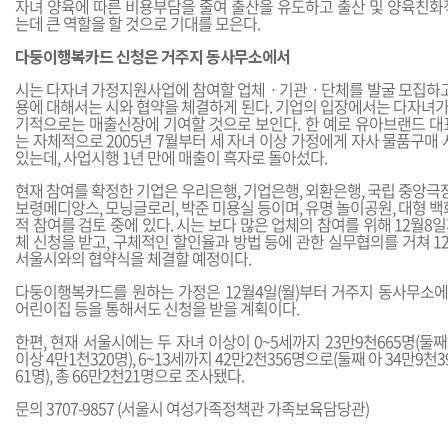
자녀 양육에 따른 비용부담을 줄여 출산을 유도하고 출산 및 양육친화
는데 큰 역할을 할 것으로 기대를 모은다.
다둥이행복카드 신청은 거주지 동사무소에서
시는 다자녀 가정지원사업에 참여할 업체ㆍ기관ㆍ단체를 발굴 모집하고 
용에 대해서는 시와 협약을 체결하게 된다. 기업의 입장에서는 다자녀
기적으로는 매출신장에 기여할 것으로 보인다. 한 예로 유아브랜드 대
는 자체적으로 2005년 7월부터 세 자녀 이상 가정에게 자사 물품구매 
있는데, 사업시행 1년 만에 매출이 흑자로 돌아섰다.
현재 참여를 확정한 기업은 우리은행, 기업은행, 외환은행, 국립 중앙극장
보령메디앙스, 모닝글로리, 박준 미용실 등이며, 유명 놀이공원, 대형 백
적 참여를 검토 중에 있다. 시는 보다 많은 업체의 참여를 위해 12월8일
체 신청을 받고, 구체적인 할인율과 방법 등에 관한 실무협의를 거쳐 
서울시와의 협약식을 체결할 예정이다.
다둥이행복카드를 원하는 가정은 12월4일(월)부터 거주지 동사무소에서
어린이집 등을 통해서도 신청을 받을 계획이다.
한편, 현재 서울시에는 두 자녀 이상이 0~5세까지 23만9천665명(둘째 
이상 4만1천320명), 6~13세까지 42만2천356명으로(둘째 아 34만9천3
61명), 총 66만2천21명으로 조사됐다.
문의 3707-9857 (서울시 여성가족정책관 가족보육담당관)