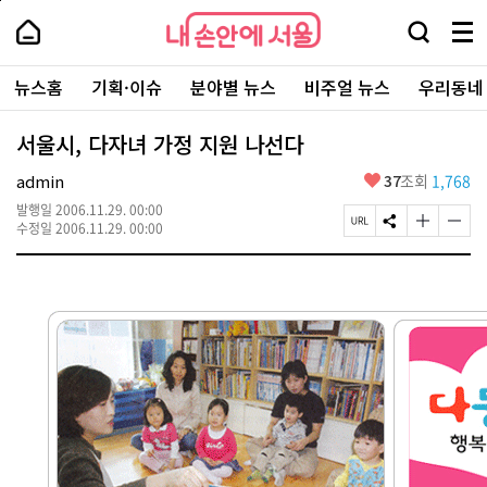
본
페
내
문
이
내
손
검
메
바
지
손
안
색
뉴
로
상
안
주
에
창
전
가
단
에
뉴스홈
기획·이슈
분야별 뉴스
비주얼 뉴스
우리동네
요
서
열
체
기
으
서
서
울
기
보
로
울
비
기
이
-
서울시, 다자녀 가정 지원 나선다
스
동
서
바
울
좋
admin
37
조회
1,768
로
시
아
가
대
발행일
2006.11.29. 00:00
요
기
페
S
글
글
표
수정일
2006.11.29. 00:00
이
N
자
자
소
지
S
크
크
통
U
공
기
기
포
R
유
크
작
털
L
하
게
게
복
기
변
변
사
경
경
하
하
기
기