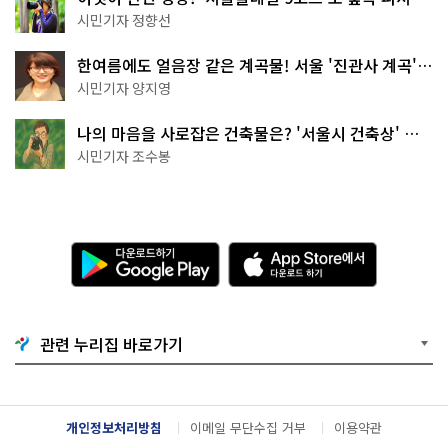
나볼까
시민기자 정향선
한여름에도 얼음장 같은 계곡물! 서울 '진관사 계곡'이
천국이네~
시민기자 양지영
나의 마음을 사로잡은 건축물은? '서울시 건축상' 수
상작 공개!
시민기자 조수봉
다
A
운
p
로
p
드
S
하
t
기
o
관련 누리집 바로가기
G
r
o
e
o
에
g
서
l
다
개인정보처리방침
이메일 무단수집 거부
이용약관
e
운