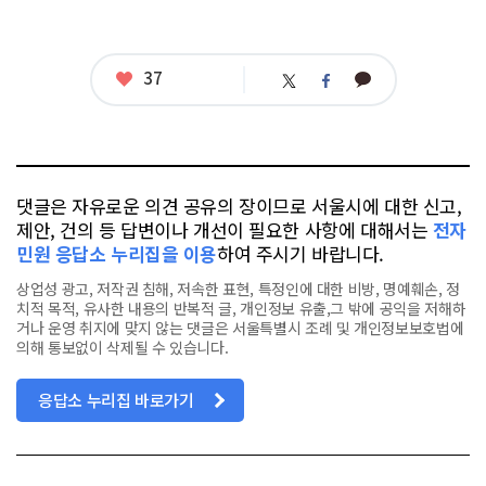
좋
37
카
트
페
아
카
위
이
요
오
터
스
톡
북
댓글은 자유로운 의견 공유의 장이므로 서울시에 대한 신고,
제안, 건의 등 답변이나 개선이 필요한 사항에 대해서는
전자
민원 응답소 누리집을 이용
하여 주시기 바랍니다.
상업성 광고, 저작권 침해, 저속한 표현, 특정인에 대한 비방, 명예훼손, 정
치적 목적, 유사한 내용의 반복적 글, 개인정보 유출,그 밖에 공익을 저해하
거나 운영 취지에 맞지 않는 댓글은 서울특별시 조례 및 개인정보보호법에
의해 통보없이 삭제될 수 있습니다.
응답소 누리집 바로가기