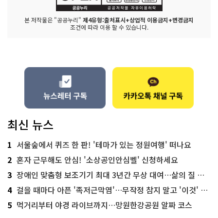
본 저작물은 "공공누리"
제4유형:출처표시+상업적 이용금지+변경금지
조건에 따라 이용 할 수 있습니다.
최신 뉴스
1
서울숲에서 퀴즈 한 판! '테마가 있는 정원여행' 떠나요
2
혼자 근무해도 안심! '소상공인안심벨' 신청하세요
3
장애인 맞춤형 보조기기 최대 3년간 무상 대여…삶의 질 높인다
4
걸을 때마다 아픈 '족저근막염'…무작정 참지 말고 '이것' 해보세요!
5
먹거리부터 야경 라이브까지…망원한강공원 알짜 코스